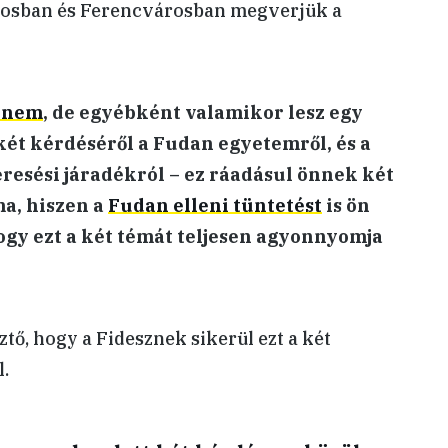
rosban és Ferencvárosban megverjük a
g nem
, de egyébként valamikor lesz egy
két kérdéséről a Fudan egyetemről, és a
resési járadékról – ez ráadásul önnek két
ma, hiszen a
Fudan elleni tüntetést
is ön
ogy ezt a két témát teljesen agyonnyomja
tő, hogy a Fidesznek sikerül ezt a két
l.