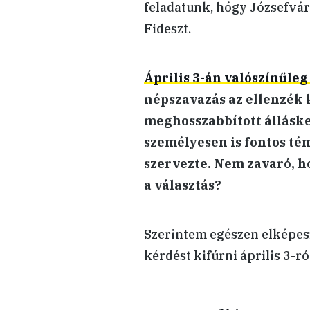
feladatunk, hógy Józsefvá
Fideszt.
Április 3-án valószínűle
népszavazás az ellenzék 
meghosszabbított álláske
személyesen is fontos té
szervezte. Nem zavaró, h
a választás?
Szerintem egészen elképesz
kérdést kifúrni április 3-ró