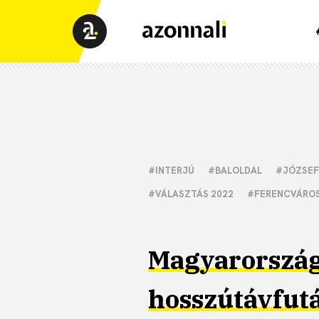
#INTERJÚ
#BALOLDAL
#JÓZSEF
#VÁLASZTÁS 2022
#FERENCVÁRO
Magyarországo
hosszútávfut