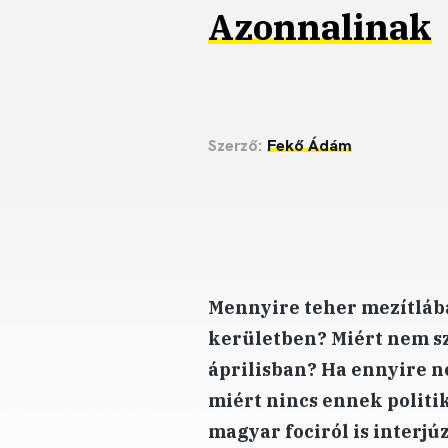
Azonnalinak
Szerző:
Fekő Ádám
Mennyire teher mezítlába
kerületben? Miért nem sz
áprilisban? Ha ennyire n
miért nincs ennek politik
magyar fociról is interj