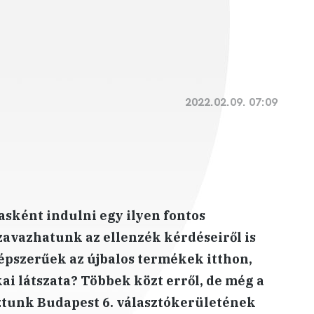
2022.02.09. 07:09
sként indulni egy ilyen fontos
avazhatunk az ellenzék kérdéseiről is
épszerűek az újbalos termékek itthon,
ai látszata? Többek közt erről, de még a
úztunk Budapest 6. választókerületének