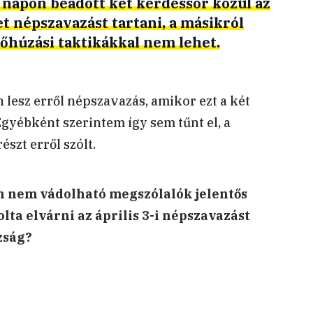
napon beadott két kérdéssor közül az
et népszavazást tartani, a másikról
őhúzási taktikákkal nem lehet.
lesz erről népszavazás, amikor ezt a két
Egyébként szerintem így sem tűnt el, a
szt erről szólt.
n nem vádolható megszólalók jelentős
lta elvárni az április 3-i népszavazást
zság?