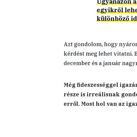
Ugyanazon a 
egyikről leh
különböző id
Azt gondolom, hogy nyáron 
kérdést meg lehet vitatni. 
december és a január nagyré
Még fideszességgel igazá
része is irreálisnak gondo
erről. Most hol van az iga