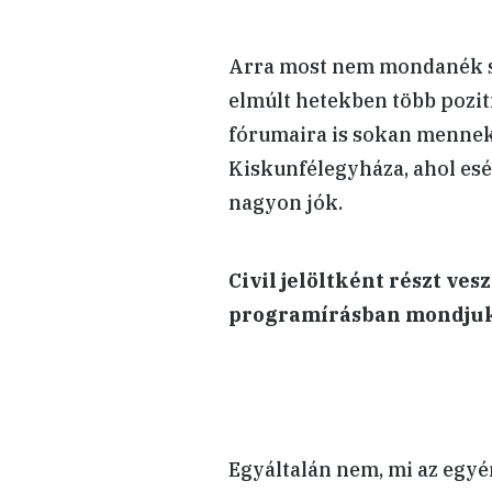
Arra most nem mondanék s
elmúlt hetekben több pozití
fórumaira is sokan mennek 
Kiskunfélegyháza, ahol esél
nagyon jók.
Civil jelöltként részt ve
programírásban mondju
Egyáltalán nem, mi az egyé