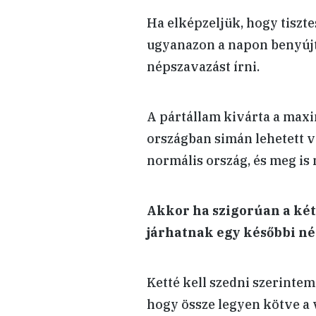
Ha elképzeljük, hogy tiszt
ugyanazon a napon benyúj
népszavazást írni.
A pártállam kivárta a maxi
országban simán lehetett v
normális ország, és meg is
Akkor ha szigorúan a két
járhatnak egy későbbi né
Ketté kell szedni szerintem:
hogy össze legyen kötve a v