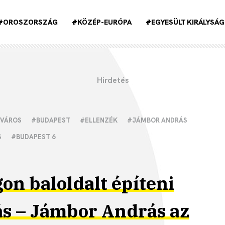
#OROSZORSZÁG
#KÖZÉP-EURÓPA
#EGYESÜLT KIRÁLYSÁG
VÁROS
#BUDAPEST
#ELLENZÉK
#JÁMBOR ANDRÁS
S
#BUDAPEST 6
n baloldalt építeni
ás – Jámbor András az