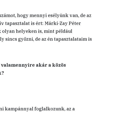
zámot, hogy mennyi esélyünk van, de az
v tapasztalat is ért: Márki-Zay Péter
olyan helyeken is, mint például
y sincs győzni, de az én tapasztalataim is
sz valamennyire akár a közös
k?
ni kampánnyal foglalkozunk, az a