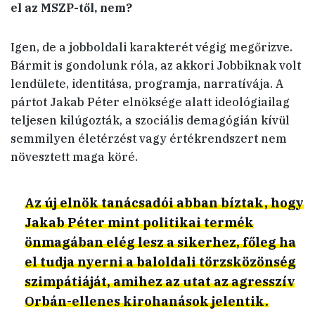
el az MSZP-től, nem?
Igen, de a jobboldali karakterét végig megőrizve.
Bármit is gondolunk róla, az akkori Jobbiknak volt
lendülete, identitása, programja, narratívája. A
pártot Jakab Péter elnöksége alatt ideológiailag
teljesen kilúgozták, a szociális demagógián kívül
semmilyen életérzést vagy értékrendszert nem
növesztett maga köré.
Az új elnök tanácsadói abban bíztak, hogy
Jakab Péter mint politikai termék
önmagában elég lesz a sikerhez, főleg ha
el tudja nyerni a baloldali törzsközönség
szimpátiáját, amihez az utat az agresszív
Orbán-ellenes kirohanások jelentik.