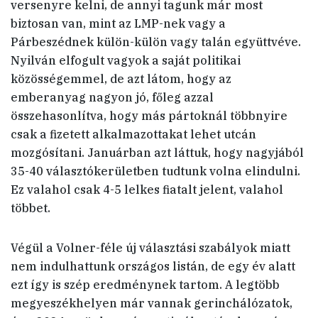
versenyre kelni, de annyi tagunk már most
biztosan van, mint az LMP-nek vagy a
Párbeszédnek külön-külön vagy talán együttvéve.
Nyilván elfogult vagyok a saját politikai
közösségemmel, de azt látom, hogy az
emberanyag nagyon jó, főleg azzal
összehasonlítva, hogy más pártoknál többnyire
csak a fizetett alkalmazottakat lehet utcán
mozgósítani. Januárban azt láttuk, hogy nagyjából
35-40 választókerületben tudtunk volna elindulni.
Ez valahol csak 4-5 lelkes fiatalt jelent, valahol
többet.
Végül a Volner-féle új választási szabályok miatt
nem indulhattunk országos listán, de egy év alatt
ezt így is szép eredménynek tartom. A legtöbb
megyeszékhelyen már vannak gerinchálózatok,