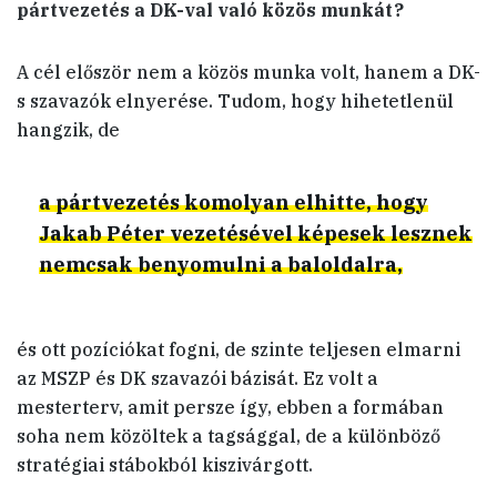
pártvezetés a DK-val való közös munkát?
A cél először nem a közös munka volt, hanem a DK-
s szavazók elnyerése. Tudom, hogy hihetetlenül
hangzik, de
a pártvezetés komolyan elhitte, hogy
Jakab Péter vezetésével képesek lesznek
nemcsak benyomulni a baloldalra,
és ott pozíciókat fogni, de szinte teljesen elmarni
az MSZP és DK szavazói bázisát. Ez volt a
mesterterv, amit persze így, ebben a formában
soha nem közöltek a tagsággal, de a különböző
stratégiai stábokból kiszivárgott.