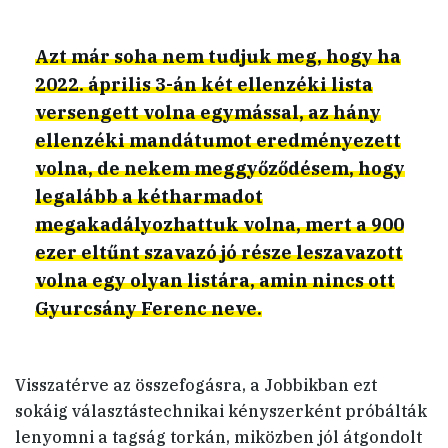
Azt már soha nem tudjuk meg, hogy ha
2022. április 3-án két ellenzéki lista
versengett volna egymással, az hány
ellenzéki mandátumot eredményezett
volna, de nekem meggyőződésem, hogy
legalább a kétharmadot
megakadályozhattuk volna, mert a 900
ezer eltűnt szavazó jó része leszavazott
volna egy olyan listára, amin nincs ott
Gyurcsány Ferenc neve.
Visszatérve az összefogásra, a Jobbikban ezt
sokáig választástechnikai kényszerként próbálták
lenyomni a tagság torkán, miközben jól átgondolt