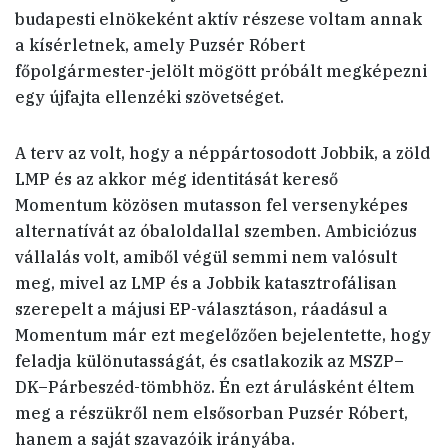
budapesti elnökeként aktív részese voltam annak
a kísérletnek, amely Puzsér Róbert
főpolgármester-jelölt mögött próbált megképezni
egy újfajta ellenzéki szövetséget.
A terv az volt, hogy a néppártosodott Jobbik, a zöld
LMP és az akkor még identitását kereső
Momentum közösen mutasson fel versenyképes
alternatívát az óbaloldallal szemben. Ambiciózus
vállalás volt, amiből végül semmi nem valósult
meg, mivel az LMP és a Jobbik katasztrofálisan
szerepelt a májusi EP-választáson, ráadásul a
Momentum már ezt megelőzően bejelentette, hogy
feladja különutasságát, és csatlakozik az MSZP–
DK–Párbeszéd-tömbhöz. Én ezt árulásként éltem
meg a részükről nem elsősorban Puzsér Róbert,
hanem a saját szavazóik irányába.