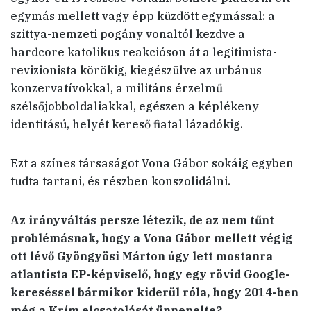
egymás mellett vagy épp küzdött egymással: a
szittya-nemzeti pogány vonaltól kezdve a
hardcore katolikus reakcióson át a legitimista-
revizionista körökig, kiegészülve az urbánus
konzervatívokkal, a militáns érzelmű
szélsőjobboldaliakkal, egészen a képlékeny
identitású, helyét kereső fiatal lázadókig.
Ezt a színes társaságot Vona Gábor sokáig egyben
tudta tartani, és részben konszolidálni.
Az irányváltás persze létezik, de az nem tűnt
problémásnak, hogy a Vona Gábor mellett végig
ott lévő Gyöngyösi Márton úgy lett mostanra
atlantista EP-képviselő, hogy egy rövid Google-
kereséssel bármikor kiderül róla, hogy 2014-ben
még a Krím elcsatolását ünnepelte?