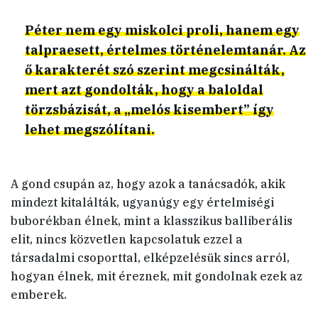
Péter nem egy miskolci proli, hanem egy
talpraesett, értelmes történelemtanár. Az
ő karakterét szó szerint megcsinálták,
mert azt gondolták, hogy a baloldal
törzsbázisát, a „melós kisembert” így
lehet megszólítani.
A gond csupán az, hogy azok a tanácsadók, akik
mindezt kitalálták, ugyanúgy egy értelmiségi
buborékban élnek, mint a klasszikus balliberális
elit, nincs közvetlen kapcsolatuk ezzel a
társadalmi csoporttal, elképzelésük sincs arról,
hogyan élnek, mit éreznek, mit gondolnak ezek az
emberek.