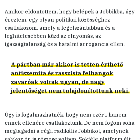
Amikor eldöntöttem, hogy belépek a Jobbikba, úgy
éreztem, egy olyan politikai közösséghez
csatlakozom, amely a legelszántabban és a
leghitelesebben küzd az elnyomás, az
igazságtalanság és a hatalmi arrogancia ellen.
A pártban már akkor is tetten érthető
antiszemita és rasszista felhangok
zavaróak voltak ugyan, de nagy
jelentőséget nem tulajdonítottunk neki.
Úgy is fogalmazhatnék, hogy nem ezért, hanem
ennek ellenére csatlakoztunk. De nem fogom soha
megtagadni a régi, radikális Jobbikot, amelynek
egykor én is részese voltam. Sokféle platform élt