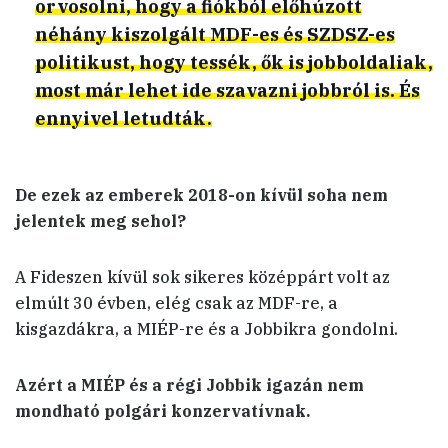
orvosolni, hogy a fiókból előhúzott
néhány kiszolgált MDF-es és SZDSZ-es
politikust, hogy tessék, ők is jobboldaliak,
most már lehet ide szavazni jobbról is. És
ennyivel letudták.
De ezek az emberek 2018-on kívül soha nem
jelentek meg sehol?
A Fideszen kívül sok sikeres középpárt volt az
elmúlt 30 évben, elég csak az MDF-re, a
kisgazdákra, a MIÉP-re és a Jobbikra gondolni.
Azért a MIÉP és a régi Jobbik igazán nem
mondható polgári konzervatívnak.