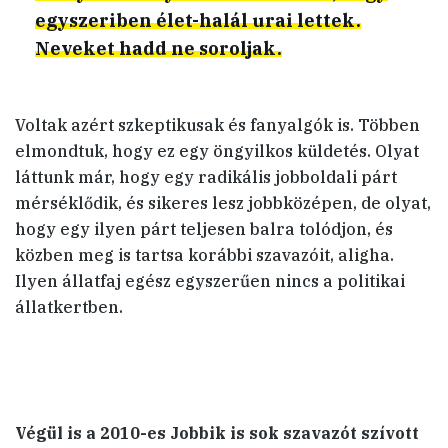
egyszeriben élet-halál urai lettek.
Neveket hadd ne soroljak.
Voltak azért szkeptikusak és fanyalgók is. Többen
elmondtuk, hogy ez egy öngyilkos küldetés. Olyat
láttunk már, hogy egy radikális jobboldali párt
mérséklődik, és sikeres lesz jobbközépen, de olyat,
hogy egy ilyen párt teljesen balra tolódjon, és
közben meg is tartsa korábbi szavazóit, aligha.
Ilyen állatfaj egész egyszerűen nincs a politikai
állatkertben.
Végül is a 2010-es Jobbik is sok szavazót szívott