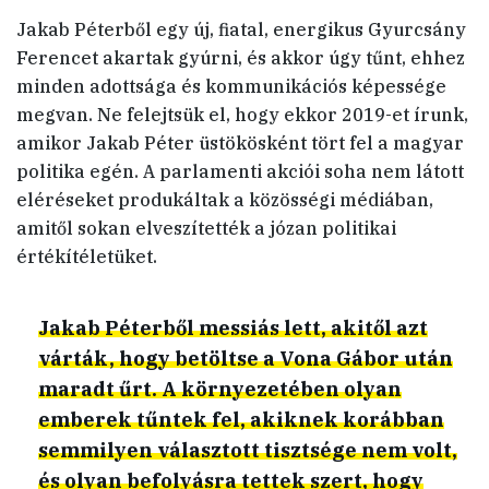
Jakab Péterből egy új, fiatal, energikus Gyurcsány
Ferencet akartak gyúrni, és akkor úgy tűnt, ehhez
minden adottsága és kommunikációs képessége
megvan. Ne felejtsük el, hogy ekkor 2019-et írunk,
amikor Jakab Péter üstökösként tört fel a magyar
politika egén. A parlamenti akciói soha nem látott
eléréseket produkáltak a közösségi médiában,
amitől sokan elveszítették a józan politikai
értékítéletüket.
Jakab Péterből messiás lett, akitől azt
várták, hogy betöltse a Vona Gábor után
maradt űrt. A környezetében olyan
emberek tűntek fel, akiknek korábban
semmilyen választott tisztsége nem volt,
és olyan befolyásra tettek szert, hogy