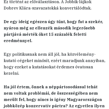
Ez történt az előválasztáson. A Jobbik-lájkok
Dobrev Klára-szavazatokká konvertálódtak.
De egy ideig egészen úgy tűnt, hogy fut a szekér,
nyáron még az ellenzék második legerősebb
pártjává mérték őket 15 százalék feletti
eredménnyel.
Egy politikusnak nem áll jól, ha közvélemény-
kutató cégeket minősít, ezért maradjunk annyiban,
hogy ezeket a kutatásokat érdemes óvatosan
kezelni.
Ha jól értem, önnek a néppártosodással tehát
nem voltak problémái, de összességében nem
merült fel, hogy nincs is igény Magyarországon
jobbközép konzervatív pártra? Az egyetlen ilyen