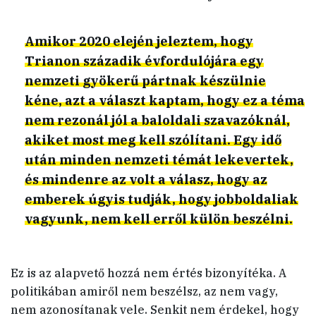
Amikor 2020 elején jeleztem, hogy
Trianon századik évfordulójára egy
nemzeti gyökerű pártnak készülnie
kéne, azt a választ kaptam, hogy ez a téma
nem rezonál jól a baloldali szavazóknál,
akiket most meg kell szólítani. Egy idő
után minden nemzeti témát lekevertek,
és mindenre az volt a válasz, hogy az
emberek úgyis tudják, hogy jobboldaliak
vagyunk, nem kell erről külön beszélni.
Ez is az alapvető hozzá nem értés bizonyítéka. A
politikában amiről nem beszélsz, az nem vagy,
nem azonosítanak vele. Senkit nem érdekel, hogy