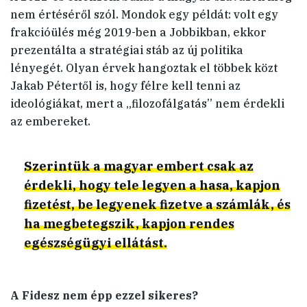
nem értéséről szól. Mondok egy példát: volt egy
frakcióülés még 2019-ben a Jobbikban, ekkor
prezentálta a stratégiai stáb az új politika
lényegét. Olyan érvek hangoztak el többek közt
Jakab Pétertől is, hogy félre kell tenni az
ideológiákat, mert a „filozofálgatás” nem érdekli
az embereket.
Szerintük a magyar embert csak az
érdekli, hogy tele legyen a hasa, kapjon
fizetést, be legyenek fizetve a számlák, és
ha megbetegszik, kapjon rendes
egészségügyi ellátást.
A Fidesz nem épp ezzel sikeres?