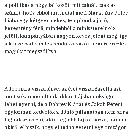
a politikus a négy fal között mit csinál, csak az
számít, hogy ebből mit mutat meg. Márki-Zay Péter
hiába egy hétgyermekes, templomba járó,
keresztény férfi, mindebből a miniszterelnök-
jelölti kampányában nagyon kevés jelent meg, így
a konzervatív értékrendű szavazók nem is érezték
magukat megszólítva.
A Jobbikra visszatérve, az élet visszaigazolta azt,
amit sokan mondtunk akkor. Lájkbajnokságot
lehet nyerni, de a Dobrev Klárát és Jakab Pétert
egyformán kedvelők a döntő pillanatban nem arra
fognak szavazni, aki a legtöbb lájkot hozza, hanem
akiről elhiszik, hogy el tudna vezetni egy országot.