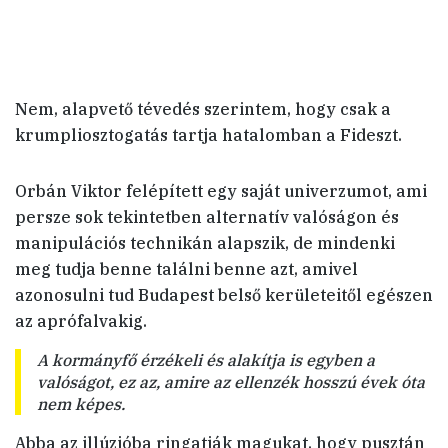
Nem, alapvető tévedés szerintem, hogy csak a
krumpliosztogatás tartja hatalomban a Fideszt.
Orbán Viktor felépített egy saját univerzumot, ami
persze sok tekintetben alternatív valóságon és
manipulációs technikán alapszik, de mindenki
meg tudja benne találni benne azt, amivel
azonosulni tud Budapest belső kerületeitől egészen
az aprófalvakig.
A kormányfő érzékeli és alakítja is egyben a
valóságot, ez az, amire az ellenzék hosszú évek óta
nem képes.
Abba az illúzióba ringatják magukat, hogy pusztán