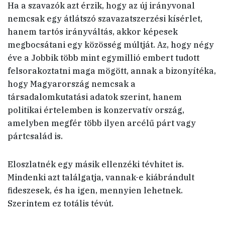
Ha a szavazók azt érzik, hogy az új irányvonal
nemcsak egy átlátszó szavazatszerzési kísérlet,
hanem tartós irányváltás, akkor képesek
megbocsátani egy közösség múltját. Az, hogy négy
éve a Jobbik több mint egymillió embert tudott
felsorakoztatni maga mögött, annak a bizonyítéka,
hogy Magyarország nemcsak a
társadalomkutatási adatok szerint, hanem
politikai értelemben is konzervatív ország,
amelyben megfér több ilyen arcélű párt vagy
pártcsalád is.
Eloszlatnék egy másik ellenzéki tévhitet is.
Mindenki azt találgatja, vannak-e kiábrándult
fideszesek, és ha igen, mennyien lehetnek.
Szerintem ez totális tévút.