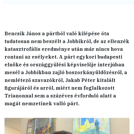
Bencsik János a pártból való kilépése óta
tudatosan nem beszélt a Jobbikról, de az ellenzék
katasztrofális eredménye után már nincs hova
rontani az esélyeket. A párt egykori budapesti
elnöke és országgyűlési képviselője interjúban
mesél a Jobbikban zajló boszorkányüldözésről, a
nemlétező szavazókról, Jakab Péter kitalált
figurájáról és arról, miért nem foglalkozott
Trianonnal sem a százéves évforduló alatt a
magát nemzetinek valló párt.