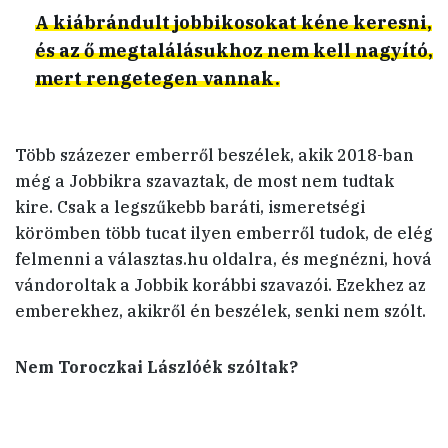
A kiábrándult jobbikosokat kéne keresni,
és az ő megtalálásukhoz nem kell nagyító,
mert rengetegen vannak.
Több százezer emberről beszélek, akik 2018-ban
még a Jobbikra szavaztak, de most nem tudtak
kire. Csak a legszűkebb baráti, ismeretségi
körömben több tucat ilyen emberről tudok, de elég
felmenni a választas.hu oldalra, és megnézni, hová
vándoroltak a Jobbik korábbi szavazói. Ezekhez az
emberekhez, akikről én beszélek, senki nem szólt.
Nem Toroczkai Lászlóék szóltak?