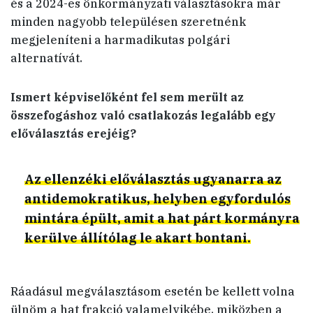
és a 2024-es önkormányzati választásokra már
minden nagyobb településen szeretnénk
megjeleníteni a harmadikutas polgári
alternatívát.
Ismert képviselőként fel sem merült az
összefogáshoz való csatlakozás legalább egy
előválasztás erejéig?
Az ellenzéki előválasztás ugyanarra az
antidemokratikus, helyben egyfordulós
mintára épült, amit a hat párt kormányra
kerülve állítólag le akart bontani.
Ráadásul megválasztásom esetén be kellett volna
ülnöm a hat frakció valamelyikébe, miközben a