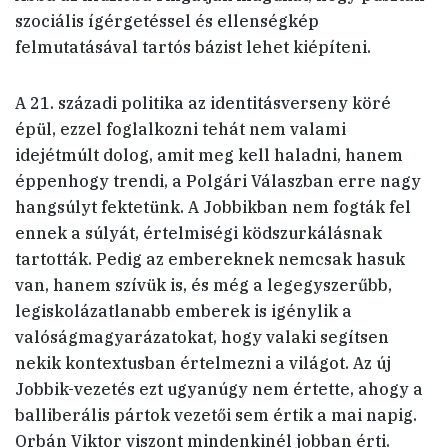
szociális ígérgetéssel és ellenségkép
felmutatásával tartós bázist lehet kiépíteni.
A 21. századi politika az identitásverseny köré
épül, ezzel foglalkozni tehát nem valami
idejétmúlt dolog, amit meg kell haladni, hanem
éppenhogy trendi, a Polgári Válaszban erre nagy
hangsúlyt fektetünk. A Jobbikban nem fogták fel
ennek a súlyát, értelmiségi ködszurkálásnak
tartották. Pedig az embereknek nemcsak hasuk
van, hanem szívük is, és még a legegyszerűbb,
legiskolázatlanabb emberek is igénylik a
valóságmagyarázatokat, hogy valaki segítsen
nekik kontextusban értelmezni a világot. Az új
Jobbik-vezetés ezt ugyanúgy nem értette, ahogy a
balliberális pártok vezetői sem értik a mai napig.
Orbán Viktor viszont mindenkinél jobban érti.