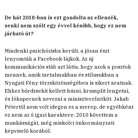
De hát 2018-ban is ezt gondolta az ellenzék,
senki nem szólt egy évvel később, hogy ez nem
járható út?
Mindenki pszichózisba került, a józan észt
lenyomták a Facebook-lájkok. Az új
kommunikációs stáb azt látta, hogy azok a posztok
mennek, amik tartalmukban és stílusukban a
Nyugati Fény törzsközönségében is sikert aratnak.
Ehhez bőrdzsekit kellett húzni, krumplit lengetni,
és lókupecnek nevezni a miniszterelnököt. Jakab
Pétertől nem volt idegen ez a szerep, de egyébként
ez nem az ő igazi karaktere. 2010 követtem a
munkásságát, még miskolci önkormányzati
képviselő korából.