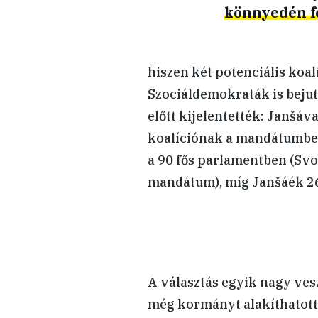
könnyedén fo
hiszen két potenciális koalí
Szociáldemokraták is bejut
előtt kijelentették: Janšáv
koalíciónak a mandátumbec
a 90 fős parlamentben (Svo
mandátum), míg Janšáék 26
A választás egyik nagy vesz
még kormányt alakíthatott