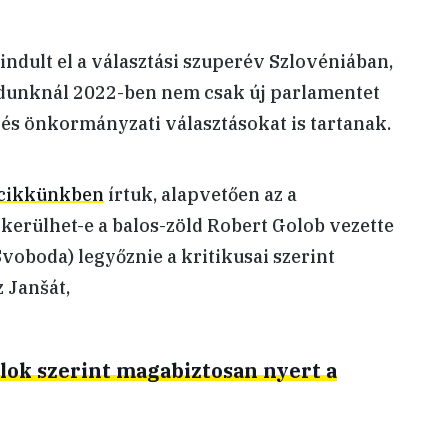
indult el a választási szuperév Szlovéniában,
dunknál 2022-ben nem csak új parlamentet
és önkormányzati választásokat is tartanak.
ő cikkünkben
írtuk, alapvetően az a
kerülhet-e a balos-zöld Robert Golob vezette
oboda) legyőznie a kritikusai szerint
 Janšát,
ollok szerint magabiztosan nyert a