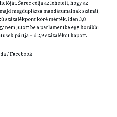
ióját. Šarec célja az lehetett, hogy az
n majd megduplázza mandátumainak számát,
0 százalékpont köré mérték, idén 3,8
y nem jutott be a parlamentbe egy korábbi
ušek pártja – ő 2,9 százalékot kapott.
da / Facebook