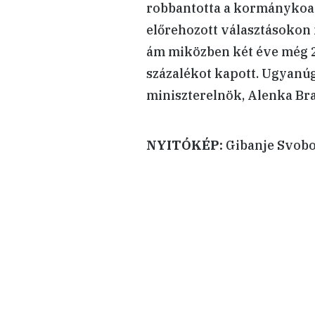
robbantotta a kormánykoalíc
előrehozott választásoko
ám miközben két éve még 2
százalékot kapott. Ugyanúg
miniszterelnök, Alenka Brat
NYITÓKÉP:
Gibanje Svobo