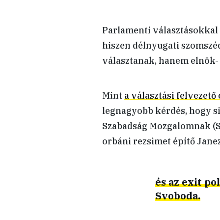
Parlamenti választásokkal 
hiszen délnyugati szomszé
választanak, hanem elnök- 
Mint
a választási felvezet
legnagyobb kérdés, hogy si
Szabadság Mozgalomnak (Sv
orbáni rezsimet építő Janez
és az exit p
Svoboda.