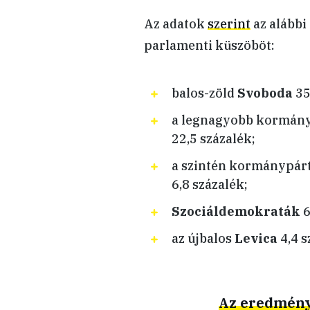
Az adatok
szerint
az alábbi
parlamenti küszöböt:
balos-zöld
Svoboda
35
a legnagyobb kormányp
22,5 százalék;
a szintén kormánypárt
6,8 százalék;
Szociáldemokraták
6
az újbalos
Levica
4,4 s
Az eredménye