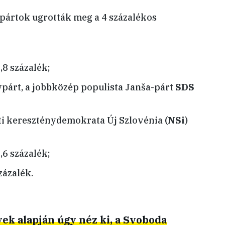
 pártok ugrották meg a 4 százalékos
,8 százalék;
árt, a jobbközép populista Janša-párt
SDS
i kereszténydemokrata Új Szlovénia (
NSi
)
,6 százalék;
zázalék.
k alapján úgy néz ki, a Svoboda