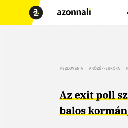
#SZLOVÉNIA
#KÖZÉP-EURÓPA
#
Az exit poll s
balos kormán