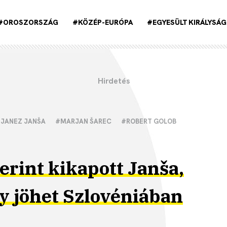
#OROSZORSZÁG
#KÖZÉP-EURÓPA
#EGYESÜLT KIRÁLYSÁG
JANEZ JANŠA
#MARJAN ŠAREC
#ROBERT GOLOB
zerint kikapott Janša,
y jöhet Szlovéniában