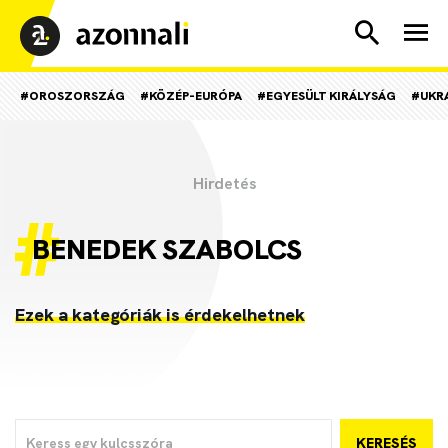
#OROSZORSZÁG
#KÖZÉP-EURÓPA
#EGYESÜLT KIRÁLYSÁG
#UKR
BENEDEK SZABOLCS
Ezek a kategóriák is érdekelhetnek
KERESÉS