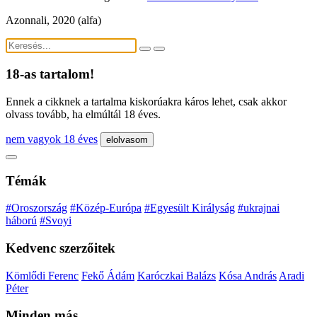
Azonnali, 2020 (alfa)
18-as tartalom!
Ennek a cikknek a tartalma kiskorúakra káros lehet, csak akkor
olvass tovább, ha elmúltál 18 éves.
nem vagyok 18 éves
elolvasom
Témák
#Oroszország
#Közép-Európa
#Egyesült Királyság
#ukrajnai
háború
#Svoyi
Kedvenc szerzőitek
Kömlődi Ferenc
Fekő Ádám
Karóczkai Balázs
Kósa András
Aradi
Péter
Minden más