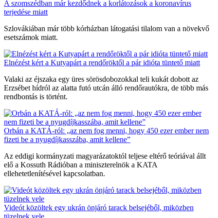
A szomszédban már kezdődnek a korlátozások a koronavírus
terjedése miatt
Szlovákiában már több kórházban látogatási tilalom van a növekvő
esetszámok miatt.
Elnézést kért a Kutyapárt a rendőröktől a pár idióta tüntető miatt
Valaki az éjszaka egy üres sörösdobozokkal teli kukát dobott az
Erzsébet hídról az alatta futó utcán álló rendőrautókra, de több más
rendbontás is történt.
Orbán a KATÁ-ról: „az nem fog menni, hogy 450 ezer ember nem
fizeti be a nyugdíjkasszába, amit kellene”
Az eddigi kormányzati magyarázatoktól teljese eltérő teóriával állt
elő a Kossuth Rádióban a miniszterelnök a KATA
ellehetetlenítésével kapcsolatban.
Videót közöltek egy ukrán önjáró tarack belsejéből, miközben
tüzelnek vele