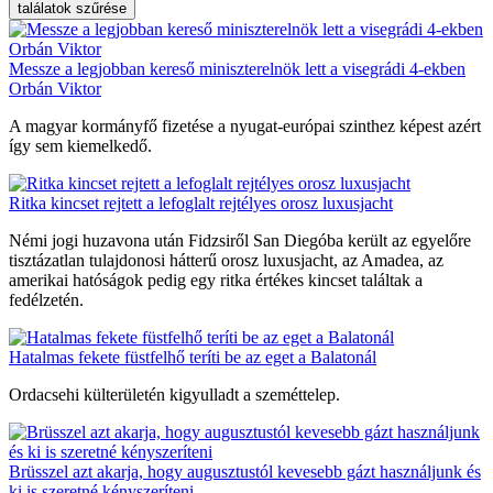
találatok szűrése
Messze a legjobban kereső miniszterelnök lett a visegrádi 4-ekben
Orbán Viktor
A magyar kormányfő fizetése a nyugat-európai szinthez képest azért
így sem kiemelkedő.
Ritka kincset rejtett a lefoglalt rejtélyes orosz luxusjacht
Némi jogi huzavona után Fidzsiről San Diegóba került az egyelőre
tisztázatlan tulajdonosi hátterű orosz luxusjacht, az Amadea, az
amerikai hatóságok pedig egy ritka értékes kincset találtak a
fedélzetén.
Hatalmas fekete füstfelhő teríti be az eget a Balatonál
Ordacsehi külterületén kigyulladt a szeméttelep.
Brüsszel azt akarja, hogy augusztustól kevesebb gázt használjunk és
ki is szeretné kényszeríteni