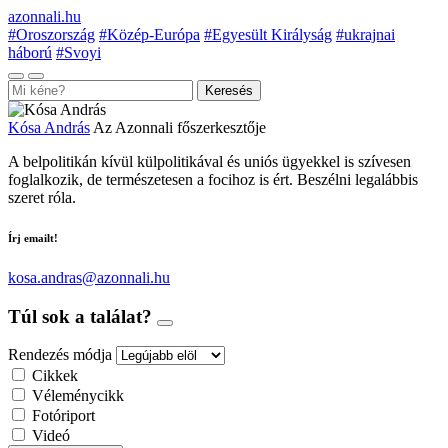
azonnali.hu
#Oroszország
#Közép-Európa
#Egyesült Királyság
#ukrajnai
háború
#Svoyi
Keresés
Kósa András
Az Azonnali főszerkesztője
A belpolitikán kívül külpolitikával és uniós ügyekkel is szívesen
foglalkozik, de természetesen a focihoz is ért. Beszélni legalábbis
szeret róla.
Írj emailt!
kosa.andras@azonnali.hu
Túl sok a találat?
Rendezés módja
Cikkek
Véleménycikk
Fotóriport
Videó