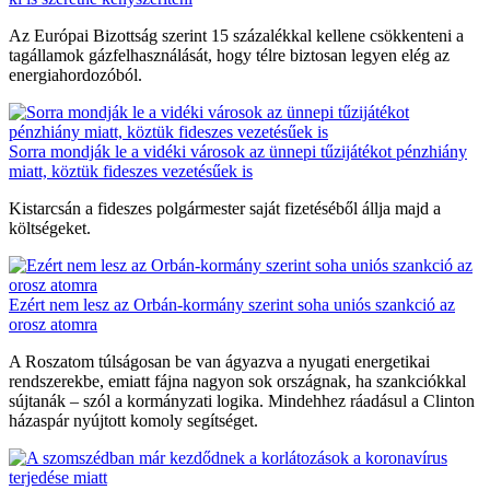
Az Európai Bizottság szerint 15 százalékkal kellene csökkenteni a
tagállamok gázfelhasználását, hogy télre biztosan legyen elég az
energiahordozóból.
Sorra mondják le a vidéki városok az ünnepi tűzijátékot pénzhiány
miatt, köztük fideszes vezetésűek is
Kistarcsán a fideszes polgármester saját fizetéséből állja majd a
költségeket.
Ezért nem lesz az Orbán-kormány szerint soha uniós szankció az
orosz atomra
A Roszatom túlságosan be van ágyazva a nyugati energetikai
rendszerekbe, emiatt fájna nagyon sok országnak, ha szankciókkal
sújtanák – szól a kormányzati logika. Mindehhez ráadásul a Clinton
házaspár nyújtott komoly segítséget.