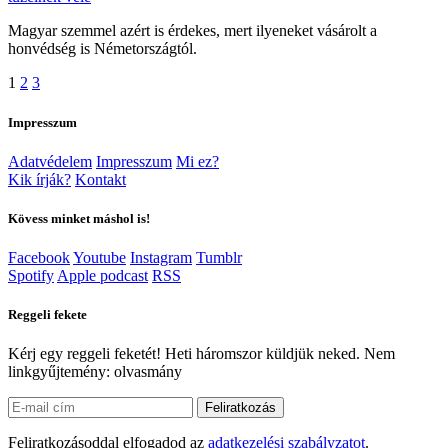
Magyar szemmel azért is érdekes, mert ilyeneket vásárolt a
honvédség is Németországtól.
1
2
3
Impresszum
Adatvédelem
Impresszum
Mi ez?
Kik írják?
Kontakt
Kövess minket máshol is!
Facebook
Youtube
Instagram
Tumblr
Spotify
Apple podcast
RSS
Reggeli fekete
Kérj egy reggeli feketét! Heti háromszor küldjük neked. Nem
linkgyűjtemény: olvasmány
Feliratkozás
Feliratkozásoddal elfogadod az
adatkezelési szabályzatot
.