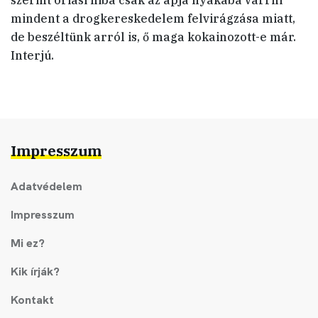
szerint óriási hiba csak az apja nyakába varrni
mindent a drogkereskedelem felvirágzása miatt,
de beszéltünk arról is, ő maga kokainozott-e már.
Interjú.
Impresszum
Adatvédelem
Impresszum
Mi ez?
Kik írják?
Kontakt