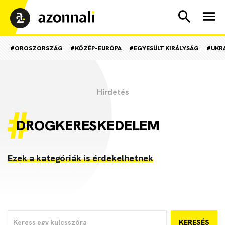
#OROSZORSZÁG
#KÖZÉP-EURÓPA
#EGYESÜLT KIRÁLYSÁG
#UKR
DROGKERESKEDELEM
Ezek a kategóriák is érdekelhetnek
KERESÉS