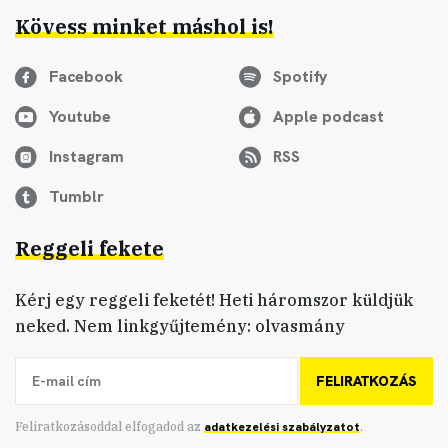
Kövess minket máshol is!
Facebook
Spotify
Youtube
Apple podcast
Instagram
RSS
Tumblr
Reggeli fekete
Kérj egy reggeli feketét! Heti háromszor küldjük
neked. Nem linkgyűjtemény: olvasmány
FELIRATKOZÁS
Feliratkozásoddal elfogadod az
adatkezelési szabályzatot
.