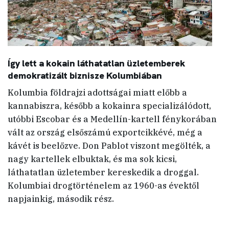
Így lett a kokain láthatatlan üzletemberek
demokratizált biznisze Kolumbiában
Kolumbia földrajzi adottságai miatt előbb a
kannabiszra, később a kokainra specializálódott,
utóbbi Escobar és a Medellín-kartell fénykorában
vált az ország elsőszámú exportcikkévé, még a
kávét is beelőzve. Don Pablot viszont megölték, a
nagy kartellek elbuktak, és ma sok kicsi,
láthatatlan üzletember kereskedik a droggal.
Kolumbiai drogtörténelem az 1960-as évektől
napjainkig, második rész.