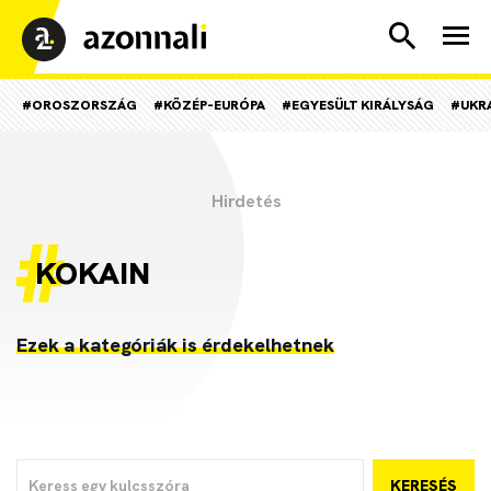
#OROSZORSZÁG
#KÖZÉP-EURÓPA
#EGYESÜLT KIRÁLYSÁG
#UKR
KOKAIN
Ezek a kategóriák is érdekelhetnek
KERESÉS