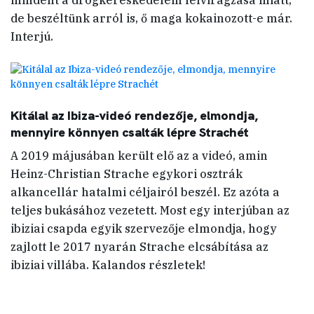
mindent a drogkereskedelem felvirágzása miatt,
de beszéltünk arról is, ő maga kokainozott-e már.
Interjú.
Kitálal az Ibiza-videó rendezője, elmondja,
mennyire könnyen csalták lépre Strachét
A 2019 májusában került elő az a videó, amin
Heinz-Christian Strache egykori osztrák
alkancellár hatalmi céljairól beszél. Ez azóta a
teljes bukásához vezetett. Most egy interjúban az
ibiziai csapda egyik szervezője elmondja, hogy
zajlott le 2017 nyarán Strache elcsábítása az
ibiziai villába. Kalandos részletek!