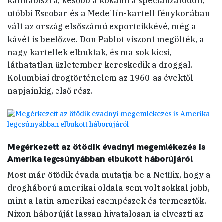
kannabiszra, később a kokainra specializálódott,
utóbbi Escobar és a Medellín-kartell fénykorában
vált az ország elsőszámú exportcikkévé, még a
kávét is beelőzve. Don Pablot viszont megölték, a
nagy kartellek elbuktak, és ma sok kicsi,
láthatatlan üzletember kereskedik a droggal.
Kolumbiai drogtörténelem az 1960-as évektől
napjainkig, első rész.
Megérkezett az ötödik évadnyi megemlékezés is
Amerika legcsúnyábban elbukott háborújáról
Most már ötödik évada mutatja be a Netflix, hogy a
drogháború amerikai oldala sem volt sokkal jobb,
mint a latin-amerikai csempészek és termesztők.
Nixon háborúját lassan hivatalosan is elveszti az