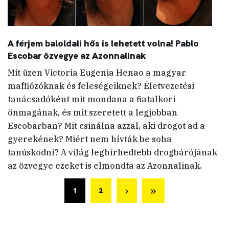
A férjem baloldali hős is lehetett volna! Pablo
Escobar özvegye az Azonnalinak
Mit üzen Victoria Eugenia Henao a magyar
maffiózóknak és feleségeiknek? Életvezetési
tanácsadóként mit mondana a fiatalkori
önmagának, és mit szeretett a legjobban
Escobarban? Mit csinálna azzal, aki drogot ad a
gyerekének? Miért nem hívták be soha
tanúskodni? A világ leghírhedtebb drogbárójának
az özvegye ezeket is elmondta az Azonnalinak.
1
2