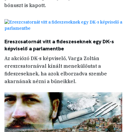
bónuszt is kapott.
Ereszcsatornát vitt a fideszeseknek egy DK-s
képviselő a parlamentbe
Az akciózó DK-s képviselő, Varga Zoltán
ereszcsatornával kínált menekülőutat a
fideszeseknek, ha azok elborzadva szembe
akarnának nézni a bűneikkel.