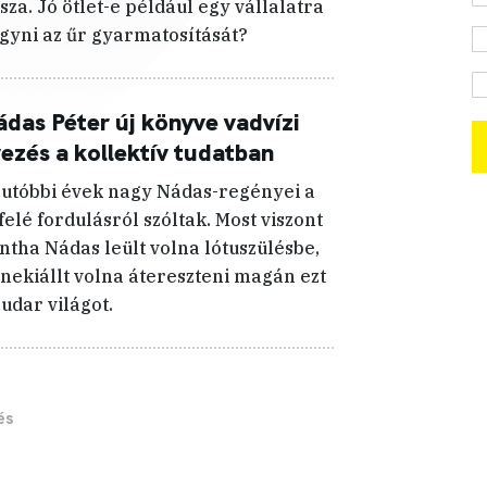
ssza. Jó ötlet-e például egy vállalatra
gyni az űr gyarmatosítását?
das Péter új könyve vadvízi
ezés a kollektív tudatban
 utóbbi évek nagy Nádas-regényei a
felé fordulásról szóltak. Most viszont
ntha Nádas leült volna lótuszülésbe,
 nekiállt volna átereszteni magán ezt
cudar világot.