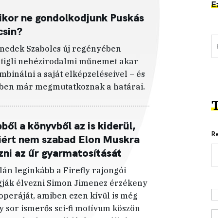
E
kor ne gondolkodjunk Puskás
csin?
nedek Szabolcs új regényében
rtigli nehézirodalmi műnemet akar
mbinálni a saját elképzeléseivel – és
ben már megmutatkoznak a határai.
T
ből a könyvből az is kiderül,
R
iért nem szabad Elon Muskra
zni az űr gyarmatosítását
lán leginkább a Firefly rajongói
gják élvezni Simon Jimenez érzékeny
operáját, amiben ezen kívül is még
y sor ismerős sci-fi motívum köszön