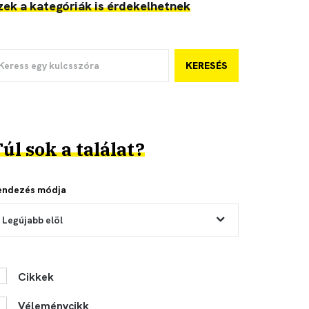
zek a kategóriák is érdekelhetnek
KERESÉS
úl sok a találat?
endezés módja
Legújabb elöl
Cikkek
Véleménycikk