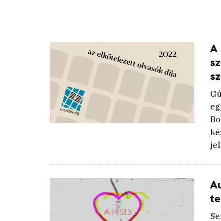
A
sz
sz
Gú
eg
Bo
ké
jel
Au
te
Se