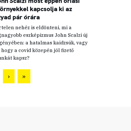
hn Scalzi most éppen óriási
örnyekkel kapcsolja ki az
yad pár órára
rtelen nehéz is eldönteni, mi a
gnagyobb eszképizmus John Scalzi új
gényében: a hatalmas kaidzsúk, vagy
, hogy a covid közepén jól fizető
nkát kapsz?