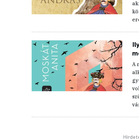
ak
kö
er
Il
mo
A 
al
gy
vo
sz
vá