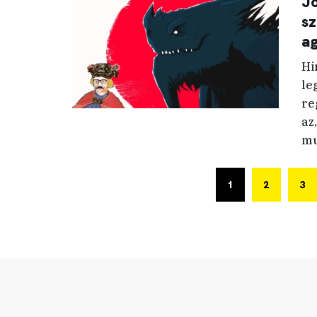
Jo
sz
ag
Hi
le
re
az
mu
1
2
3