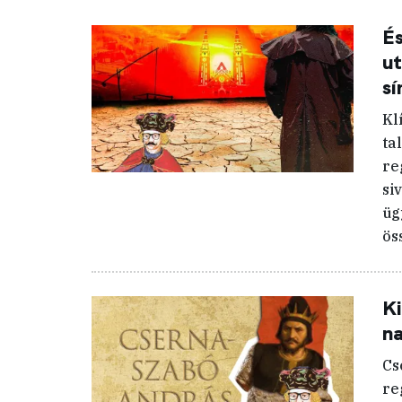
És
ut
sí
Kl
ta
re
si
üg
ös
Ki
n
Cs
re