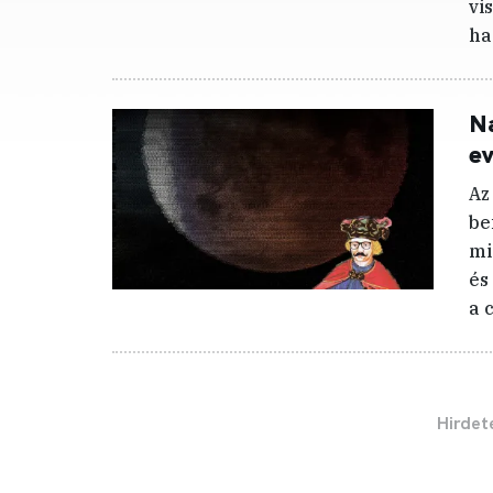
vi
ha
Ná
ev
Az
be
mi
és
a 