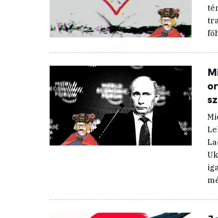
té
tr
fő
Mi
o
sz
Mi
Le
La
Uk
ig
mé