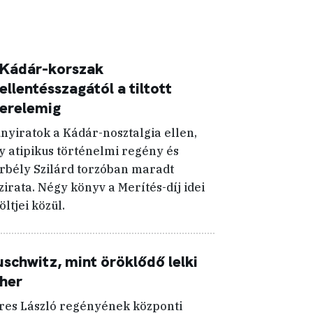
 Kádár-korszak
ellentésszagától a tiltott
erelemig
nyiratok a Kádár-nosztalgia ellen,
y atipikus történelmi regény és
rbély Szilárd torzóban maradt
zirata. Négy könyv a Merítés-díj idei
öltjei közül.
schwitz, mint öröklődő lelki
her
res László regényének központi