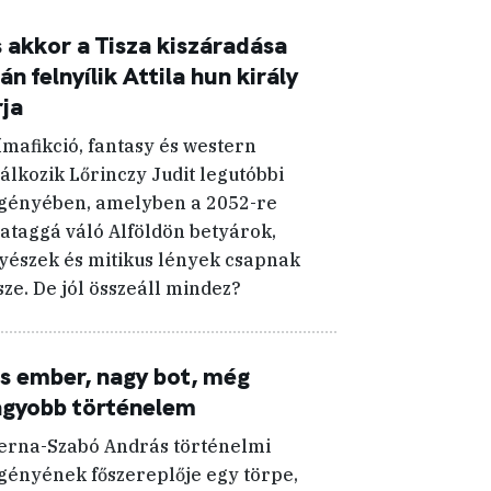
 akkor a Tisza kiszáradása
án felnyílik Attila hun király
rja
ímafikció, fantasy és western
lálkozik Lőrinczy Judit legutóbbi
gényében, amelyben a 2052-re
vataggá váló Alföldön betyárok,
yészek és mitikus lények csapnak
sze. De jól összeáll mindez?
s ember, nagy bot, még
agyobb történelem
erna-Szabó András történelmi
gényének főszereplője egy törpe,