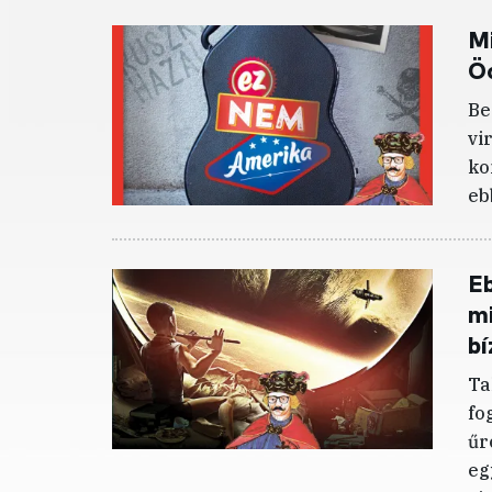
Mi
Ö
Be
vi
ko
eb
Eb
m
bí
Ta
fo
űr
eg