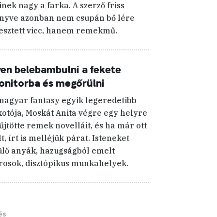
inek nagy a farka. A szerző friss
nyve azonban nem csupán bő lére
esztett vicc, hanem remekmű.
yen belebambulni a fekete
nitorba és megőrülni
magyar fantasy egyik legeredetibb
kotója, Moskát Anita végre egy helyre
űjtötte remek novelláit, és ha már ott
lt, írt is melléjük párat. Isteneket
ülő anyák, hazugságból emelt
rosok, disztópikus munkahelyek.