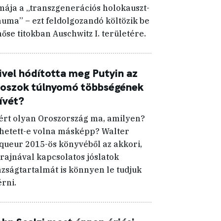
mája a „transzgenerációs holokauszt-
auma” – ezt feldolgozandó költözik be
hőse titokban Auschwitz I. területére.
vel hódította meg Putyin az
roszok túlnyomó többségének
ívét?
ért olyan Oroszország ma, amilyen?
hetett-e volna másképp? Walter
queur 2015-ös könyvéből az akkori,
rajnával kapcsolatos jóslatok
azságtartalmát is könnyen le tudjuk
rni.