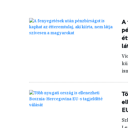
A 
pé
ét
lá
Vi
kü
is
Tö
el
EU
Sz
Le