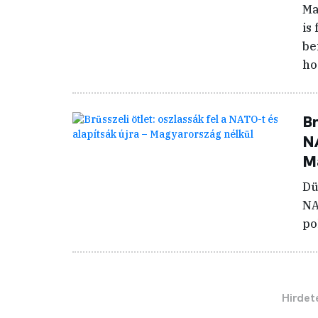
Ma
is
be
ho
Br
NA
Ma
Dü
NA
po