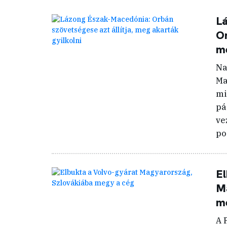
L
Or
me
Na
Ma
mi
pá
ve
po
El
Ma
m
A 