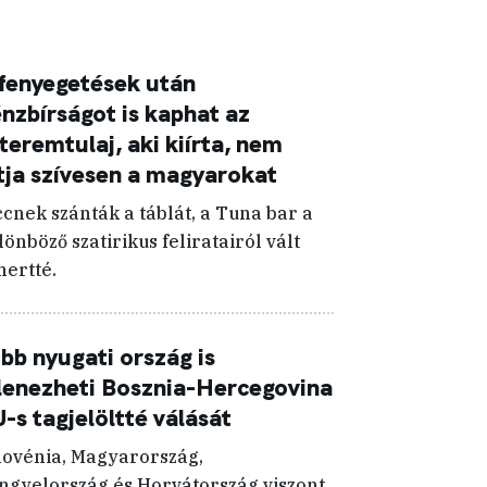
fenyegetések után
nzbírságot is kaphat az
teremtulaj, aki kiírta, nem
tja szívesen a magyarokat
ccnek szánták a táblát, a Tuna bar a
lönböző szatirikus feliratairól vált
mertté.
bb nyugati ország is
lenezheti Bosznia-Hercegovina
-s tagjelöltté válását
lovénia, Magyarország,
ngyelország és Horvátország viszont