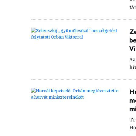
tá
Ze
be
Vi
Az
hí
Ho
me
mi
Tr
Ho