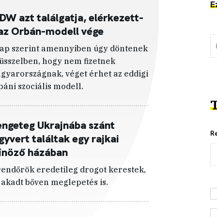
E
DW azt találgatja, elérkezett-
az Orbán-modell vége
lap szerint amennyiben úgy döntenek
üsszelben, hogy nem fizetnek
gyarországnak, véget érhet az eddigi
báni szociális modell.
T
ngeteg Ukrajnába szánt
R
gyvert találtak egy rajkai
űnöző házában
rendőrök eredetileg drogot kerestek,
 akadt bőven meglepetés is.