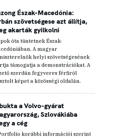
ázong Észak-Macedónia:
bán szövetségese azt állítja,
g akarták gyilkolni
pok óta tüntetnek Észak-
cedóniában. A magyar
niszterelnök helyi szövetségesének
rtja támogatja a demonstrációkat. A
zető szerdán fegyveres férfiról
sztolt képet a közösségi oldalán.
bukta a Volvo-gyárat
gyarország, Szlovákiába
egy a cég
Portfolio korábbi információi szerint