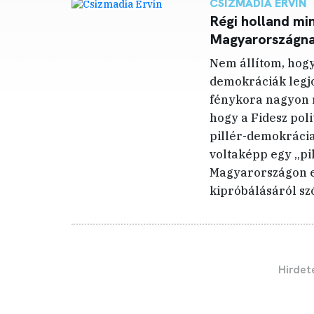
CSIZMADIA ERVIN
Régi holland mi
Magyarországnak
Nem állítom, hogy
demokráciák legjo
fénykora nagyon r
hogy a Fidesz poli
pillér-demokrácia
voltaképp egy „pi
Magyarországon e
kipróbálásáról szó