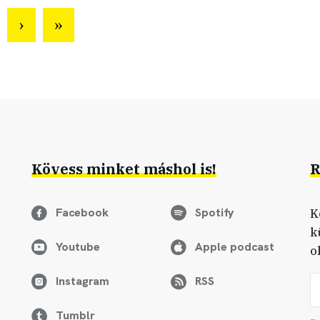
Kövess minket máshol is!
R
Facebook
Spotify
K
k
Youtube
Apple podcast
o
Instagram
RSS
Tumblr