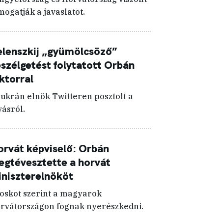
mogatják a javaslatot.
lenszkij „gyümölcsöző”
szélgetést folytatott Orbán
ktorral
 ukrán elnök Twitteren posztolt a
vásról.
rvát képviselő: Orbán
gtévesztette a horvát
niszterelnököt
oskot szerint a magyarok
rvátországon fognak nyerészkedni.