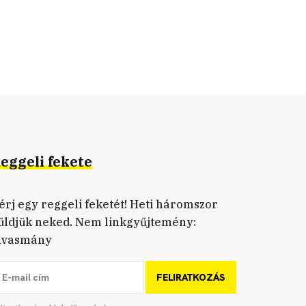
eggeli fekete
érj egy reggeli feketét! Heti háromszor
üldjük neked. Nem linkgyűjtemény:
lvasmány
FELIRATKOZÁS