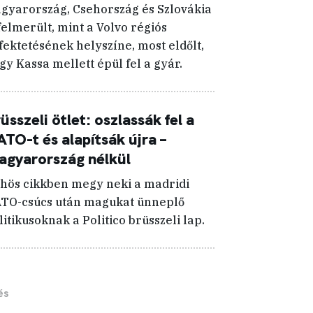
gyarország, Csehország és Szlovákia
 felmerült, mint a Volvo régiós
fektetésének helyszíne, most eldőlt,
gy Kassa mellett épül fel a gyár.
üsszeli ötlet: oszlassák fel a
TO-t és alapítsák újra –
gyarország nélkül
hös cikkben megy neki a madridi
TO-csúcs után magukat ünneplő
litikusoknak a Politico brüsszeli lap.