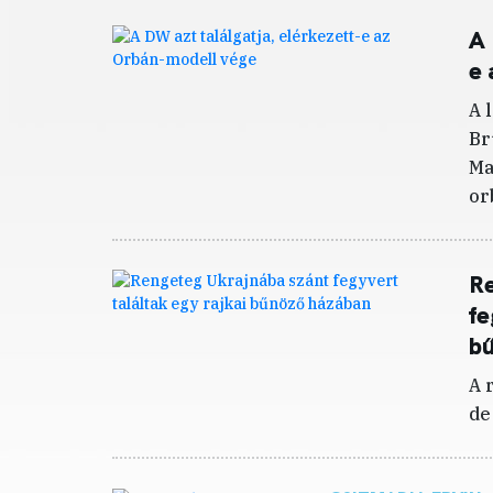
A 
e 
A 
Br
Ma
or
Re
fe
b
A 
de