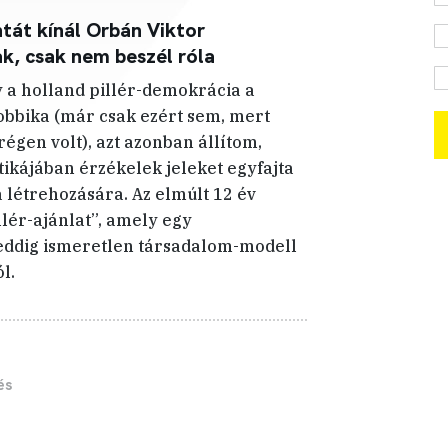
ntát kínál Orbán Viktor
, csak nem beszél róla
 a holland pillér-demokrácia a
bbika (már csak ezért sem, mert
égen volt), azt azonban állítom,
tikájában érzékelek jeleket egyfajta
 létrehozására. Az elmúlt 12 év
llér-ajánlat”, amely egy
ddig ismeretlen társadalom-modell
l.