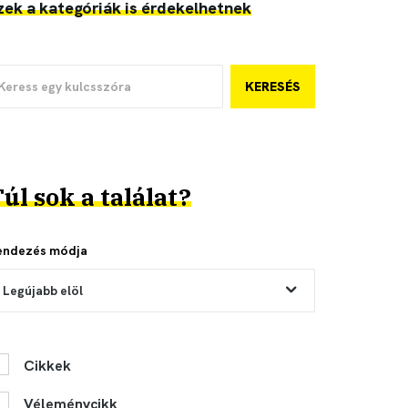
zek a kategóriák is érdekelhetnek
KERESÉS
úl sok a találat?
endezés módja
Legújabb elöl
Cikkek
Véleménycikk