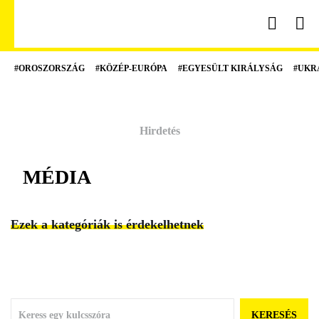
#OROSZORSZÁG
#KÖZÉP-EURÓPA
#EGYESÜLT KIRÁLYSÁG
#UKR
MÉDIA
Ezek a kategóriák is érdekelhetnek
KERESÉS