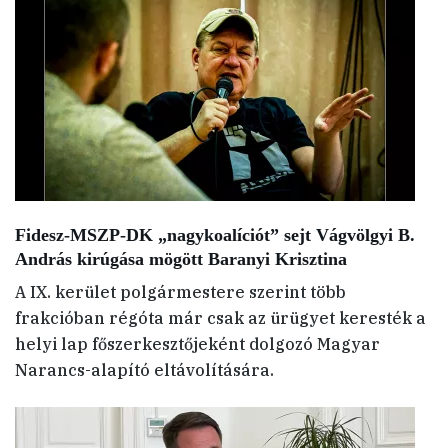
Fidesz-MSZP-DK „nagykoalíciót” sejt Vágvölgyi B.
András kirúgása mögött Baranyi Krisztina
A IX. kerület polgármestere szerint több
frakcióban régóta már csak az ürügyet keresték a
helyi lap főszerkesztőjeként dolgozó Magyar
Narancs-alapító eltávolítására.