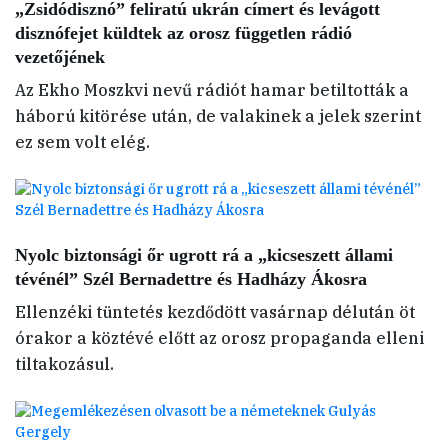
„Zsidódisznó” feliratú ukrán címert és levágott
disznófejet küldtek az orosz független rádió
vezetőjének
Az Ekho Moszkvi nevű rádiót hamar betiltották a
háború kitörése után, de valakinek a jelek szerint
ez sem volt elég.
Nyolc biztonsági őr ugrott rá a „kicseszett állami
tévénél” Szél Bernadettre és Hadházy Ákosra
Ellenzéki tüntetés kezdődött vasárnap délután öt
órakor a köztévé előtt az orosz propaganda elleni
tiltakozásul.