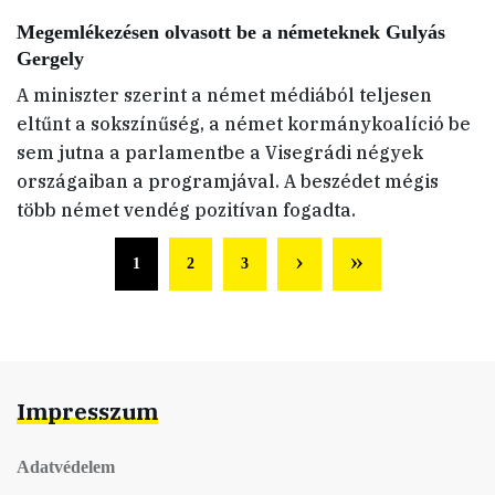
Megemlékezésen olvasott be a németeknek Gulyás
Gergely
A miniszter szerint a német médiából teljesen
eltűnt a sokszínűség, a német kormánykoalíció be
sem jutna a parlamentbe a Visegrádi négyek
országaiban a programjával. A beszédet mégis
több német vendég pozitívan fogadta.
1
2
3
Impresszum
Adatvédelem