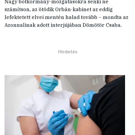
Nagy botkormány-mozgatásokra senki ne
számítson, az ötödik Orbán-kabinet az eddig
lefektetett elvei mentén halad tovább – mondta az
Azonnalinak adott interjújában Dömötör Csaba.