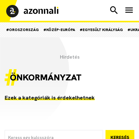
#OROSZORSZÁG
#KÖZÉP-EURÓPA
#EGYESÜLT KIRÁLYSÁG
#UKR
ÖNKORMÁNYZAT
Ezek a kategóriák is érdekelhetnek
KERESÉS