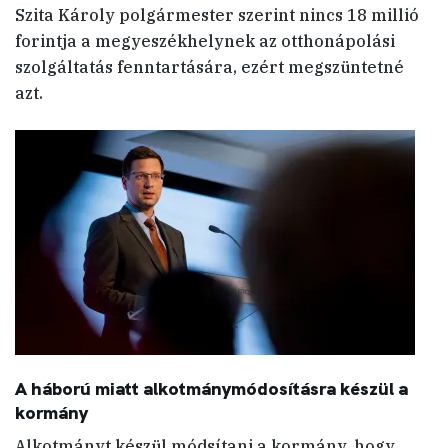
Szita Károly polgármester szerint nincs 18 millió
forintja a megyeszékhelynek az otthonápolási
szolgáltatás fenntartására, ezért megszüntetné
azt.
A háború miatt alkotmánymódosításra készül a
kormány
Alkotmányt készül módsítani a kormány, hogy