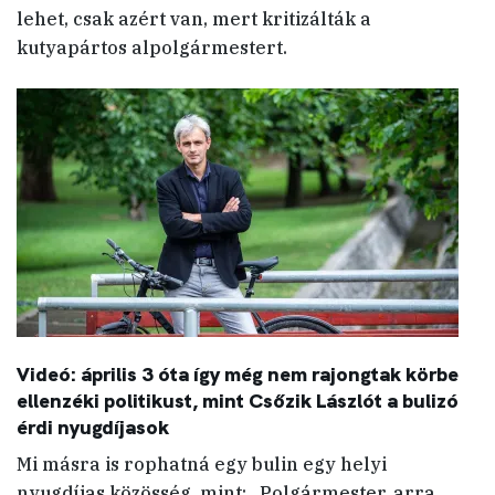
lehet, csak azért van, mert kritizálták a
kutyapártos alpolgármestert.
Videó: április 3 óta így még nem rajongtak körbe
ellenzéki politikust, mint Csőzik Lászlót a bulizó
érdi nyugdíjasok
Mi másra is rophatná egy bulin egy helyi
nyugdíjas közösség, mint: „Polgármester, arra