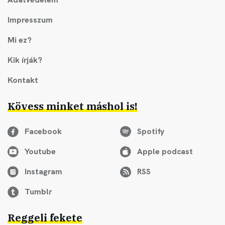
Impresszum
Mi ez?
Kik írják?
Kontakt
Kövess minket máshol is!
Facebook
Spotify
Youtube
Apple podcast
Instagram
RSS
Tumblr
Reggeli fekete