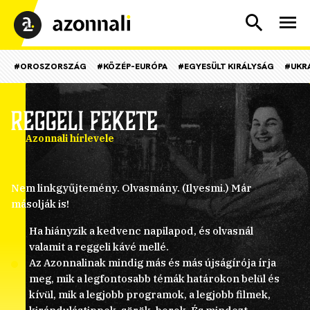
#OROSZORSZÁG
#KÖZÉP-EURÓPA
#EGYESÜLT KIRÁLYSÁG
#UKR
Az Azonnali hírlevele
Nem linkgyűjtemény. Olvasmány. (Ilyesmi.) Már
másolják is!
Ha hiányzik a kedvenc napilapod, és olvasnál
valamit a reggeli kávé mellé.
Az Azonnalinak mindig más és más újságírója írja
meg, mik a legfontosabb témák határokon belül és
kívül, mik a legjobb programok, a legjobb filmek,