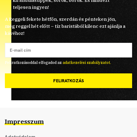
kirándulástippek, sörök, borok. És mindezt
teljesen ingyen!
A Reggeli fekete hétfőn, szerdán és pénteken jön,
még reggel hét előtt – tíz baristából kilenc ezt ajánlja a
kávéhoz!
Feliratkozásoddal elfogadod az
adatkezelési szabályzatot.
FELIRATKOZÁS
Impresszum
Adatvédelem