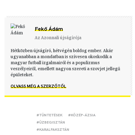
Fekő Ádám
Az Azonnali újságírója
Hétközben újságíró, hétvégén boldog ember. Akár
ugyanabban a mondatban is szívesen okoskodik a
magyar futball izgalmairól és a populizmus
veszélyeiről, emellett nagyon szereti a szovjet jellegű
épületeket.
OLVASS MÉG A SZERZŐTŐL
#TÜNTETÉSEK
#KÖZÉP-ÁZSIA
#ÜZBEGISZTÁN
#KARALPAKSZTÁN