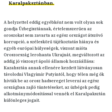
Karalpaksztánban.
A helyzettel eddig egyébként nem volt olyan sok
gondja Üzbegisztánnak, értelemszerűen az
oroszokat sem zavarta az egész országot átszövő
korrupció, a széleskörű tájékoztatás hiánya és
egyéb európai hülyeségek, viszont mióta
Oroszország lerohanta Ukrajnát, megváltozott az
addig jó viszonyt ápoló államok hozzáállása:
Kazahsztán annak ellenére kezdett látványosan
távolodni Vlagyimir Putyintól, hogy télen még ők
hívták be az orosz hadsereget leverni az egész
országban zajló tüntetéseket, az üzbégek pedig
alkotmánymódosítással vennék el Karalpaksztán
különleges jogait.