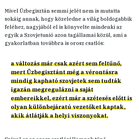
Mivel Üzbegisztán semmi jelét nem is mutatta
sokáig annak, hogy közeledne a világ boldogabbik
feléhez, nagyjából el is könyvelte mindenki az
egyik a Szovjetunió azon tagállamai közül, ami a
gyakorlatban továbbra is orosz csatlós:
a változás már csak azért sem feltűnő,
mert Üzbegisztánt még a vérontásra
mindig kapható szovjetek sem tudták
igazán megregulázni a saját
embereikkel, ezért már a szétesés előtt is
olyan különbejáratú vezetőket kaptak,
akik átlátják a helyi viszonyokat.