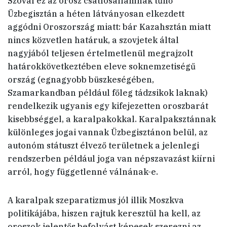
Szóval ez az orosz csatlósállamnak tűnő
Üzbegisztán a héten látványosan elkezdett
aggódni Oroszország miatt: bár Kazahsztán miatt
nincs közvetlen határuk, a szovjetek által
nagyjából teljesen értelmetlenül megrajzolt
határokkövetkeztében eleve soknemzetiségű
ország (egnagyobb büszkeségében,
Szamarkandban például főleg tádzsikok laknak)
rendelkezik ugyanis egy kifejezetten oroszbarát
kisebbséggel, a karalpakokkal. Karalpaksztánnak
különleges jogai vannak Üzbegisztánon belül, az
autonóm státuszt élvező területnek a jelenlegi
rendszerben például joga van népszavazást kiírni
arról, hogy függetlenné válnának-e.
A karalpak szeparatizmus jól illik Moszkva
politikájába, hiszen rajtuk keresztül ha kell, az
oroszok jelentős befolyást képesek szerezni az