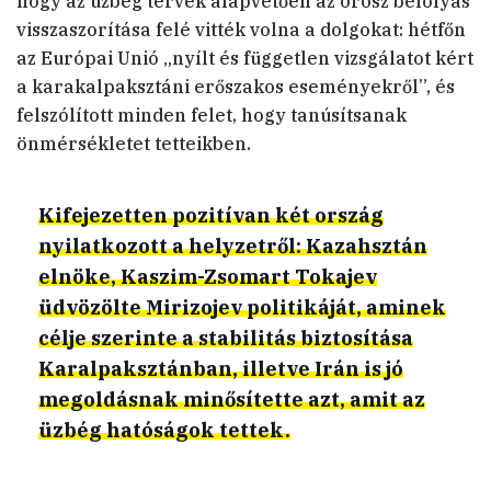
hogy az üzbég tervek alapvetően az orosz befolyás
visszaszorítása felé vitték volna a dolgokat: hétfőn
az Európai Unió „nyílt és független vizsgálatot kért
a karakalpaksztáni erőszakos eseményekről”, és
felszólított minden felet, hogy tanúsítsanak
önmérsékletet tetteikben.
Kifejezetten pozitívan két ország
nyilatkozott a helyzetről: Kazahsztán
elnöke, Kaszim-Zsomart Tokajev
üdvözölte Mirizojev politikáját, aminek
célje szerinte a stabilitás biztosítása
Karalpaksztánban, illetve Irán is jó
megoldásnak minősítette azt, amit az
üzbég hatóságok tettek.