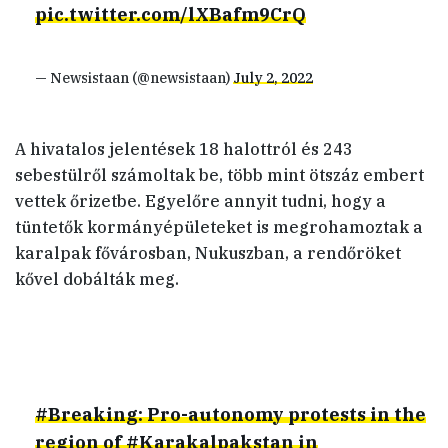
pic.twitter.com/lXBafm9CrQ
— Newsistaan (@newsistaan)
July 2, 2022
A hivatalos jelentések 18 halottról és 243
sebestülről számoltak be, több mint ötszáz embert
vettek őrizetbe. Egyelőre annyit tudni, hogy a
tüntetők kormányépületeket is megrohamoztak a
karalpak fővárosban, Nukuszban, a rendőröket
kővel dobálták meg.
#Breaking
: Pro-autonomy protests in the
region of
#Karakalpakstan
in