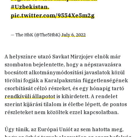
#Uzbekistan
.
pic.twitter.com/9554Xe5m2g
— The HbK (@The5HbK)
July 6, 2022
A helyszínre utazó Savkat Mirzjojev elnök már
szombaton bejelentette, hogy a népszavazásra
bocsátott alkotmánymódosítási javaslatok közül
törölni fogják a Karalpaksztán függetlenségének
csorbítását célzó részeket, és egy hónapig tartó
rendkívüli állapotot
is kihirdetett. A rendelet
szerint kijárási tilalom is életbe lépett, de pontos
részleteket nem közöltek ezzel kapcsolatban.
Úgy tűnik, az Európai Uniót az sem hatotta meg,