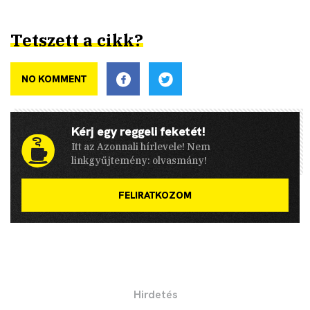
Tetszett a cikk?
NO KOMMENT
Kérj egy reggeli feketét!
Itt az Azonnali hírlevele! Nem
linkgyűjtemény: olvasmány!
FELIRATKOZOM