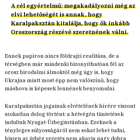
A cél egyértelmű: megakadályozni még az
elvi lehetőségét is annak, hogy
Karalpaksztán kitalálja, hogy ők inkább
Oroszország részévé szeretnének válni.
Ennek papíron nincs földrajzi realitása, de a
térségben már mindenki bizonyíthatóan fél az
orosz birodalmi álmoktól még úgy is, hogy
Ukrajna miatt most épp nem valószínű, hogy
máshova is képesek lennének benyomulni.
Karalpaksztán jogainak elvételének hírére viszont
szokatlan dolog történt: a hétvégén tüntetések
indultak Nyugat-Üzbegisztánban. Ezeknek a
tényleges súlyosságáról nem sokat lehet tudni,
hiszen az üzbég vezetés nem akarja nagy dobra