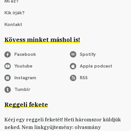
Mi ez?
Kik írják?
Kontakt
Kövess minket máshol is!
Facebook
Spotify
Youtube
Apple podcast
Instagram
RSS
Tumblr
Reggeli fekete
Kérj egy reggeli feketét! Heti háromszor küldjük
neked. Nem linkgyűjtemény: olvasmány