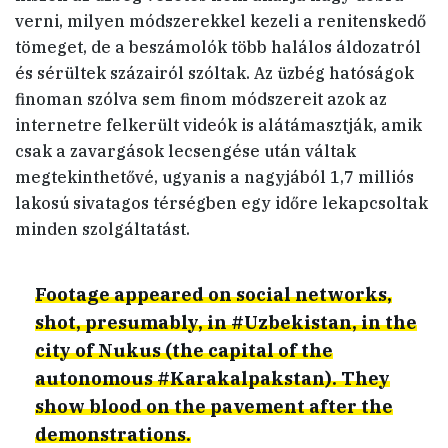
verni, milyen módszerekkel kezeli a renitenskedő
tömeget, de a beszámolók több halálos áldozatról
és sérültek százairól szóltak. Az üzbég hatóságok
finoman szólva sem finom módszereit azok az
internetre felkerült videók is alátámasztják, amik
csak a zavargások lecsengése után váltak
megtekinthetővé, ugyanis a nagyjából 1,7 milliós
lakosú sivatagos térségben egy időre lekapcsoltak
minden szolgáltatást.
Footage appeared on social networks,
shot, presumably, in
#Uzbekistan
, in the
city of Nukus (the capital of the
autonomous
#Karakalpakstan
). They
show blood on the pavement after the
demonstrations.