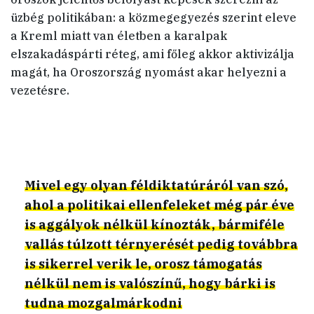
üzbég politikában: a közmegegyezés szerint eleve
a Kreml miatt van életben a karalpak
elszakadáspárti réteg, ami főleg akkor aktivizálja
magát, ha Oroszország nyomást akar helyezni a
vezetésre.
Mivel egy olyan féldiktatúráról van szó,
ahol a politikai ellenfeleket még pár éve
is aggályok nélkül kínozták, bármiféle
vallás túlzott térnyerését pedig továbbra
is sikerrel verik le, orosz támogatás
nélkül nem is valószínű, hogy bárki is
tudna mozgalmárkodni