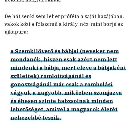
De hát senki sem lehet próféta a saját hazájában,
vakok közt a félszemű a király, néz, mint borjú az
újkapura:
a Szemkilövető és bábjai (neveket nem
mondanék, hiszen csak azért nem lett
mindenki a bábja, mert eleve a bábjaként
születtek) romlottságánál és
gonoszságánál már csak a rombolási
vágyuk a nagyobb, miközben szomjazva
és éhesen szinte habzsolnak minden
lehetőséget, amivel a magyarok életét
nehezebbé teszik.