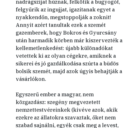
nadrágszíjat húznak, felkötik a bugyogót,
felgyűrik az ingujjat, igazítanak egyet a
nyakkendőn, megstoppolják a zoknit!
Annyit azért tanultak ezek a szemét
gazemberek, hogy Bokros és Gyurcsány
után harmadik körben már kiszervezték a
kellemetlenkedést: újabb különadókat
vetettek ki az olyan cégekre, amiknek a
sikerei és jó gazdálkodása szúrta a büdös
bolsik szemét, majd azok úgyis behajtják a
vásárlókon.
Egyszerű ember a magyar, nem
közgazdász: szegény megvezetett
nemzettestvéreinkek (kivéve azok, akik
ezekre az állatokra szavaztak, őket nem
szabad sajnálni, egyék csak meg a levest,