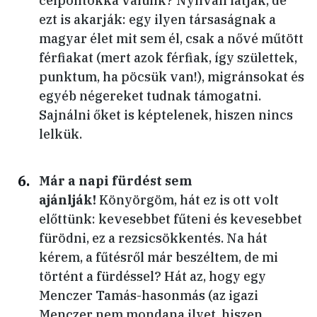
célpontokká válunk? Nyilván látják, de
ezt is akarják: egy ilyen társaságnak a
magyar élet mit sem él, csak a nővé műtött
férfiakat (mert azok férfiak, így születtek,
punktum, ha pöcsük van!), migránsokat és
egyéb négereket tudnak támogatni.
Sajnálni őket is képtelenek, hiszen nincs
lelkük.
Már a napi fürdést sem
ajánlják!
Könyörgöm, hát ez is ott volt
előttünk: kevesebbet fűteni és kevesebbet
fürödni, ez a rezsicsökkentés. Na hát
kérem, a fűtésről már beszéltem, de mi
történt a fürdéssel? Hát az, hogy egy
Menczer Tamás-hasonmás (az igazi
Menczer nem mondana ilyet, hiszen