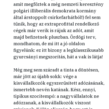
amit megfőztek a még nemzeti keresztény
polgári illiberális demokrata kormány
által árstoppolt csirkefarhátból!) fel sem
tűnik, hogy az extraprofittal rendelkező
cégek már verik is rájuk az adót, amit
majd befizetnek pluszban. Ördögi terv,
mondhatom, de mi itt a jó oldalon
figyelünk: ez itt bizony a legklasszikusabb
gyurcsányi megszorítás, hát a vak is látja!
Még meg sem száradt a tinta a döntésen,
már jött az újabb sokk: vége a
kisvállalkozók egyszerűsített adózásának,
ismertebb nevén katának. Kész, ennyi,
tipikus szocitempó: a nagyvállalatok ne
adózzanak, a kisvállalkozók viszont