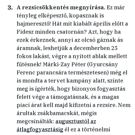
A rezsicsökkentés megnyírása.
Ez már
tényleg elképesztő, kopasznak is
hajmeresztő! Hát mit kiabált április előtt a
Fidesz minden csatornán? Azt, hogy ha
ezek érkeznek, annyi az olcsó gáznak ás
áramnak, leshetjük a decemberben 25
fokos lakást, végre a nyitott ablak mellett
fűtésnek! Márki-Zay Péter (Gyurcsány
Ferenc parancsára természetesen) még el
is mondta a tervet kampány alatt, szinte
meg is ígérték, hogy bizonyos fogyasztás
felett vége a támogatásnak, és a magas
piaci árat kell majd kifizetni a rezsire. Nem
árultak zsákbamacskát, mégis
megcsinálták:
augusztustól az
átlagfogyasztásig
él ez a történelmi