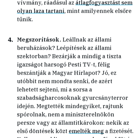
vívmány, ráadásul az
átlagfogyasztást sem
olyan laza tartani
, mint amilyennek elsőre
tűnik.
Megszorítások.
Leállnak az állami
beruházások? Leépítések az állami
szektorban? Bezárják a mindig a tiszta
igazságot harsogó Pesti TV-t, félig
beszántják a Magyar Hírlapot? Jó, ez
utóbbit nem mondta senki, de azért
lehetett sejteni, mi a sorsa a
szabadságharcosoknak gyurcsányterror
idején. Megtették mindegyiket, rajtunk
spórolnak, nem a miniszterelnökön
persze vagy az államtitkárokon: nekik az
első döntések közt
emelték meg
a fizetését.