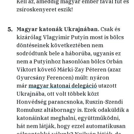
Kell az, ameddig magyar ember fával fűt és
zsíroskenyeret eszik!
Magyar katonák Ukrajnában.
Csak és
kizárólag Vlagyimir Putyin most is bölcs
döntéseinek következtében nem
sodródtunk bele a háborúba, ugyanis ez
nem a Putyinhoz hasonlóan bölcs Orbán
Viktort követő Márki-Zay Péteren (azaz
Gyurcsány Ferencen) múlt: nyáron
már
magyar katonai delegáció
utazott
Ukrajnába, ott volt többek közt
Honvédség parancsnoka, Ruszin-Szendi
Romulusz altábornagy is. Ezek odaküldik a
katonáinkat meghalni, együttműködni,
hát nem látják, hogy ezzel automatikusan