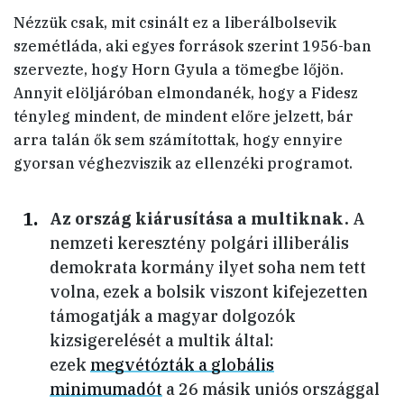
Nézzük csak, mit csinált ez a liberálbolsevik
szemétláda, aki egyes források szerint 1956-ban
szervezte, hogy Horn Gyula a tömegbe lőjön.
Annyit elöljáróban elmondanék, hogy a Fidesz
tényleg mindent, de mindent előre jelzett, bár
arra talán ők sem számítottak, hogy ennyire
gyorsan véghezviszik az ellenzéki programot.
Az ország kiárusítása a multiknak.
A
nemzeti keresztény polgári illiberális
demokrata kormány ilyet soha nem tett
volna, ezek a bolsik viszont kifejezetten
támogatják a magyar dolgozók
kizsigerelését a multik által:
ezek
megvétózták a globális
minimumadót
a 26 másik uniós országgal