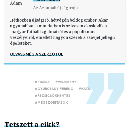
Az Azonnali újságírója
Hétközben újságíró, hétvégén boldog ember. Akár
ugyanabban a mondatban is szívesen okoskodik a
magyar futball izgalmairól és a populizmus
veszélyeiről, emellett nagyon szereti a szovjet jellegű
épületeket.
OLVASS MÉG A SZERZŐTŐL
#FIDESZ
#VÉLEMÉNY
#GYURCSÁNY FERENC
#KATA
#REZSICSÖKKENTÉS
#MEGSZORÍTÁSOK
Tetszett a cikk?