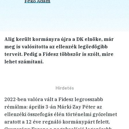
Fekő Ádám
Alig került kormányra újra a DK elnöke, már
meg is valósította az ellenzék legördögibb
terveit. Pedig a Fidesz többször is szólt, mire
lehet számítani.
2022-ben valóra vált a Fidesz legrosszabb
rémálma: április 3-án Márki-Zay Péter az
ellenzéki összefogás élén történelmi győzelmet
aratott a 12 éve regnáló kormánypárt felett,