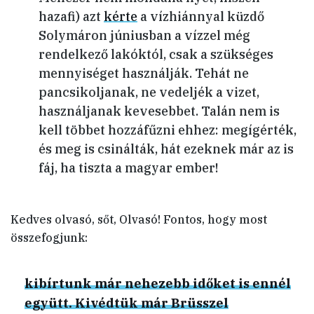
hazafi) azt
kérte
a vízhiánnyal küzdő
Solymáron júniusban a vízzel még
rendelkező lakóktól, csak a szükséges
mennyiséget használják. Tehát ne
pancsikoljanak, ne vedeljék a vizet,
használjanak kevesebbet. Talán nem is
kell többet hozzáfűzni ehhez: megígérték,
és meg is csinálták, hát ezeknek már az is
fáj, ha tiszta a magyar ember!
Kedves olvasó, sőt, Olvasó! Fontos, hogy most
összefogjunk:
kibírtunk már nehezebb időket is ennél
együtt. Kivédtük már Brüsszel