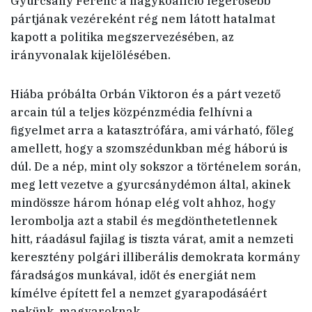
Gyurcsány Ferenc a nagykoalíció legerősebb
pártjának vezéreként rég nem látott hatalmat
kapott a politika megszervezésében, az
irányvonalak kijelölésében.
Hiába próbálta Orbán Viktoron és a párt vezető
arcain túl a teljes közpénzmédia felhívni a
figyelmet arra a katasztrófára, ami várható, főleg
amellett, hogy a szomszédunkban még háború is
dúl. De a nép, mint oly sokszor a történelem során,
meg lett vezetve a gyurcsánydémon által, akinek
mindössze három hónap elég volt ahhoz, hogy
lerombolja azt a stabil és megdönthetetlennek
hitt, ráadásul fajilag is tiszta várat, amit a nemzeti
keresztény polgári illiberális demokrata kormány
fáradságos munkával, időt és energiát nem
kímélve épített fel a nemzet gyarapodásáért
nekünk, magyaroknak.