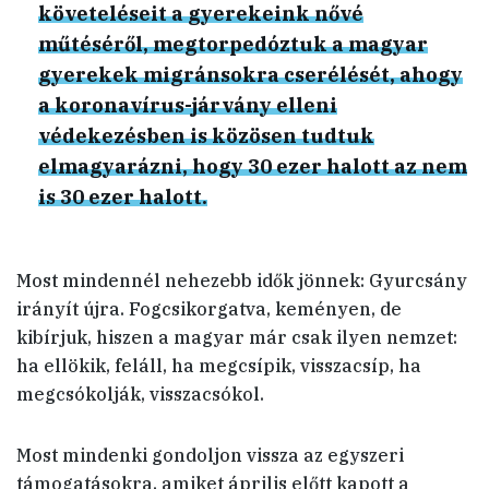
követeléseit a gyerekeink nővé
műtéséről, megtorpedóztuk a magyar
gyerekek migránsokra cserélését, ahogy
a koronavírus-járvány elleni
védekezésben is közösen tudtuk
elmagyarázni, hogy 30 ezer halott az nem
is 30 ezer halott.
Most mindennél nehezebb idők jönnek: Gyurcsány
irányít újra. Fogcsikorgatva, keményen, de
kibírjuk, hiszen a magyar már csak ilyen nemzet:
ha ellökik, feláll, ha megcsípik, visszacsíp, ha
megcsókolják, visszacsókol.
Most mindenki gondoljon vissza az egyszeri
támogatásokra, amiket április előtt kapott a