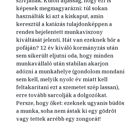
szívjanak. Külön aljasság, hogy ezt is
képesek megmagyarázni: túl sokan
használták ki azt a kiskaput, amin
keresztül a katázás tulajdonképpen a
rendes bejelentett munkaviszony
kiváltását jelenti. Hát van ezeknek bőr a
pofáján? 12 év kiváló kormányzás után
sem sikerült eljutni oda, hogy minden
munkavállaló után stabilan akarjon
adózni a munkahelye (gondolom mondani
sem kell, melyik nyolc év miatt kell
feltakarítani ezt a szemetet szép lassan),
erre tovább sarcolják a dolgozókat.
Persze, hogy őket: ezeknek ugyanis büdös
a munka, soha nem ástak ki egy gödröt
vagy tettek arrébb egy zongorát!