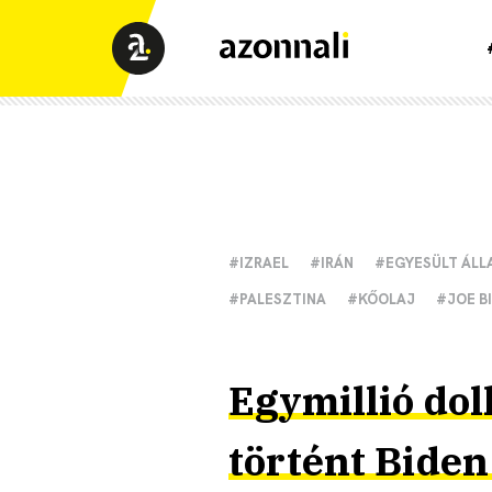
#IZRAEL
#IRÁN
#EGYESÜLT ÁL
#PALESZTINA
#KŐOLAJ
#JOE B
Egymillió dol
történt Biden