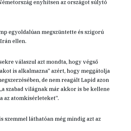
Németország enyhítsen az országot súlytó
mp egyoldalúan megszüntette és szigorú
Irán ellen.
sekre válaszul azt mondta, hogy végső
akot is alkalmazna” azért, hogy meggátolja
egszerzésében, de nem reagált Lapid azon
 „a szabad világnak már akkor is be kellene
ja az atomkísérleteket”.
is szemmel láthatóan még mindig azt az
y