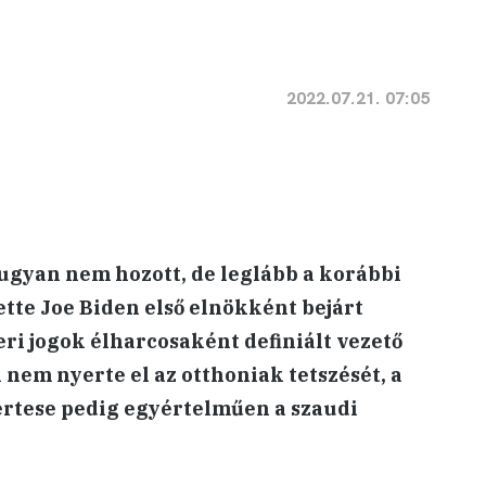
2022.07.21. 07:05
 ugyan nem hozott, de leglább a korábbi
tte Joe Biden első elnökként bejárt
eri jogok élharcosaként definiált vezető
 nem nyerte el az otthoniak tetszését, a
rtese pedig egyértelműen a szaudi