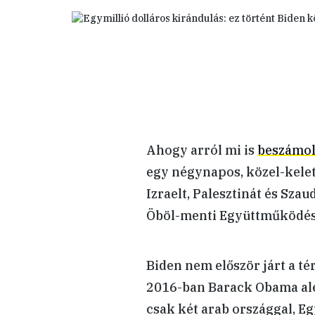
Ahogy arról mi is
beszámo
egy négynapos, közel-keleti
Izraelt, Palesztinát és Szau
Öböl-menti Együttműködési
Biden nem először járt a t
2016-ban Barack Obama ale
csak két arab országgal, E