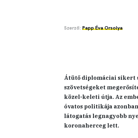
Szerző:
Papp Éva Orsolya
Átütő diplomáciai sikert
szövetségeket megerősíte
közel-keleti útja. Az emb
óvatos politikája azonban
látogatás legnagyobb nye
koronaherceg lett.