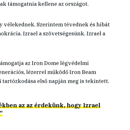
ak támogatnia kellene az országot.
y vélekednek. Szerintem tévednek és hibát
okrácia. Izrael a szövetségesünk. Izrael a
ámogatja az Iron Dome légvédelmi
enerációs, lézerrel működő Iron Beam
i tartózkodása első napján meg is tekintett.
ékben az az érdekünk, hogy Izrael
”