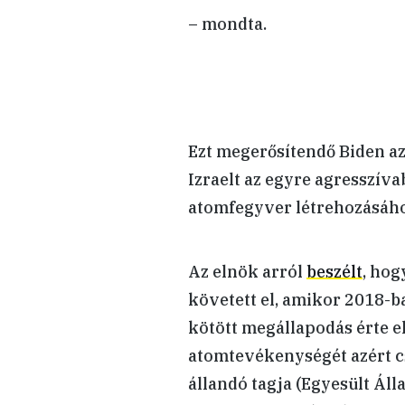
– mondta.
Ezt megerősítendő Biden az
Izraelt az egyre agresszív
atomfegyver létrehozásáho
Az elnök arról
beszélt
, ho
követett el, amikor 2018-ba
kötött megállapodás érte e
atomtevékenységét azért c
állandó tagja (Egyesült Ál