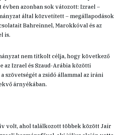
t évben azonban sok vátozott: Izrael –
nyzat által közvetített – megállapodások
csolatait Bahreinnel, Marokkóval és az
 is.
ányzat nem titkolt célja, hogy következő
 az Izrael és Szaud-Arábia közötti
a szövetségét a zsidó állammal az iráni
ekvő árnyékában.
v volt, ahol találkozott többek között Jaír