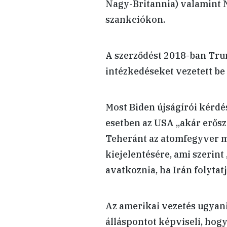
Nagy-Britannia) valamint 
szankciókon.
A szerződést 2018-ban Tru
intézkedéseket vezetett be 
Most Biden újságírói kérdé
esetben az USA „akár erősz
Teheránt az atomfegyver m
kiejelentésére, ami szerint
avatkoznia, ha Irán folytat
Az amerikai vezetés ugyan
álláspontot képviseli, hog