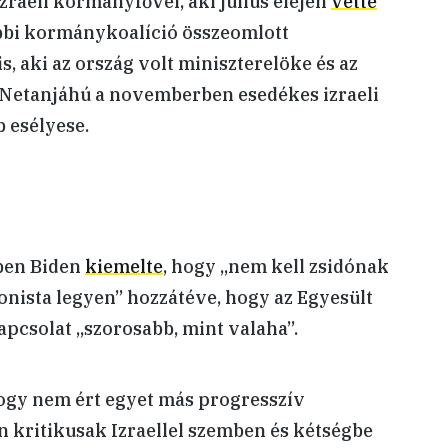
raeli kormányfővel, aki július elején
vette
ábbi kormánykoalíció összeomlott
, aki az ország volt miniszterelöke és az
s Netanjáhú a novemberben esedékes izraeli
 esélyese.
ében Biden
kiemelte
, hogy „nem kell zsidónak
onista legyen” hozzátéve, hogy az Egyesült
apcsolat „szorosabb, mint valaha”.
hogy nem ért egyet más progresszív
 kritikusak Izraellel szemben és kétségbe