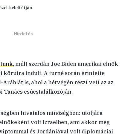
ltunk
, múlt szerdán Joe Biden amerikai elnök
 körútra indult. A turné során érintette
d-Arábiát is, ahol a hétvégén részt vett az
az
 Tanács csúcstalálkozóján.
érségben hivatalos minőségben: utoljára
lnökeként volt Izraelben, ami akkor még
gyiptommal és Jordániával volt diplomáciai