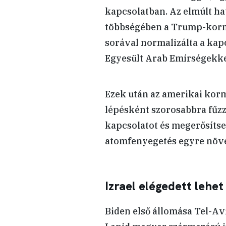
kapcsolatban. Az elmúlt ha
többségében a Trump-kormá
sorával normalizálta a kap
Egyesült Arab Emírségekkel
Ezek után az amerikai korm
lépésként szorosabbra fűzze
kapcsolatot és megerősítse 
atomfenyegetés egyre növ
Izrael elégedett lehet
Biden első állomása Tel-Avi