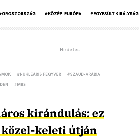
#OROSZORSZÁG
#KÖZÉP-EURÓPA
#EGYESÜLT KIRÁLYSÁG
LAMOK
#NUKLEÁRIS FEGYVER
#SZAÚD-ARÁBIA
IDEN
#MBS
láros kirándulás: ez
 közel-keleti útján