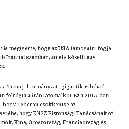
t is megígérte, hogy az USA támogatni fogja
abb Iránnal szemben, amely közelít egy
z.
gy a Trump-kormányzat
„
gigantikus hibát
”
n felrúgta a iráni atomalkut. Ez a 2015-ben
l, hogy Teherán csökkentse az
serébe, hogy
ENSZ Biztonsági Tanácsának öt
lamok, Kína, Oroszország, Franciaország és