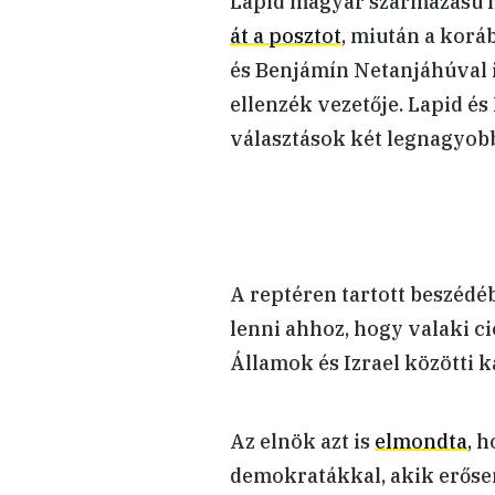
Lapid magyar származású iz
át a posztot
, miután a kor
és Benjámín Netanjáhúval is
ellenzék vezetője. Lapid é
választások két legnagyobb
A reptéren tartott beszéd
lenni ahhoz, hogy valaki ci
Államok és Izrael közötti k
Az elnök azt is
elmondta
, 
demokratákkal, akik erősen