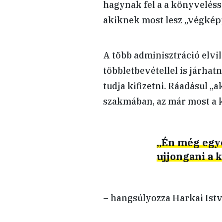
hagynak fel a a könyveléss
akiknek most lesz „végképp
A több adminisztráció elvil
többletbevétellel is járha
tudja kifizetni. Ráadásul „
szakmában, az már most a k
„Én még egye
ujjongani a 
– hangsúlyozza Harkai Istv