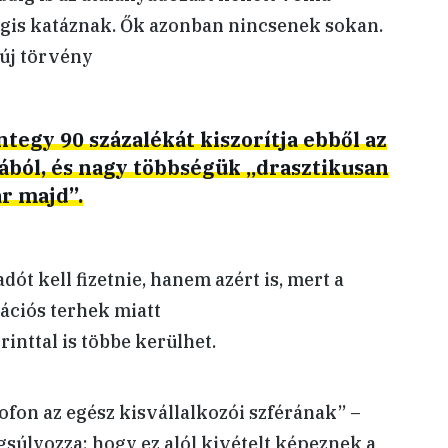
égis katáznak. Ők azonban nincsenek sokan.
 új törvény
ntegy 90 százalékát kiszorítja ebből az
ából, és nagy többségük „drasztikusan
ár majd”.
dót kell fizetnie, hanem azért is, mert a
ciós terhek miatt
rinttal is többe kerülhet.
pofon az egész kisvállalkozói szférának” –
súlyozza: hogy ez alól kivételt képeznek a