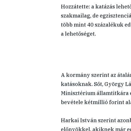
Hozzátette: a katázás lehe
szakmailag, de egzisztenci
több mint 40 százalékuk edd
a lehetőséget.
A kormány szerint az átalán
katásoknak. Sőt, György Lás
Minisztérium államtitkára
bevétele kétmillió forint al
Harkai István szerint azon
előnyökkel, akiknek már ed