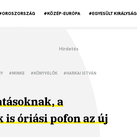
#OROSZORSZÁG
#KÖZÉP-EURÓPA
#EGYESÜLT KIRÁLYSÁG
NY
#MINKE
#KÖNYVELŐK
#HARKAI ISTVÁN
atásoknak, a
is óriási pofon az új