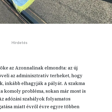
öke az Azonnalinak elmondta: az új
eli az adminisztratív terheket, hogy
, inkább elhagyják a pályát. A szakma
ta komoly probléma, sokan már most is
Az adózási szabályok folyamatos
gatása miatt évről évre egyre többen