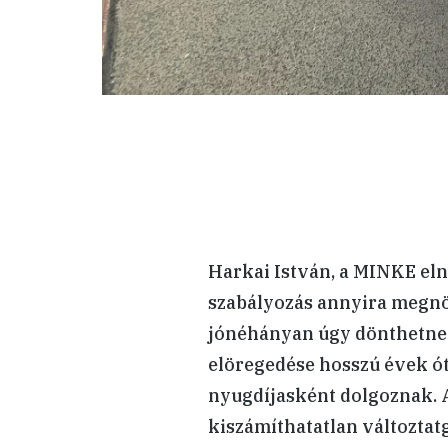
Harkai István, a MINKE eln
szabályozás annyira megnöv
jónéhányan úgy dönthetnek
elöregedése hosszú évek ó
nyugdíjasként dolgoznak. 
kiszámíthatatlan változtat