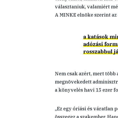
választaniuk, valamiért m
A MINKE elnöke szerint az
a katások mi
adózási form
rosszabbul j
Nem csak azért, mert több a
megnövekedett adminisztrá
a könyvelés havi 15 ezer fo
„Ez egy óriási és váratlan 
összegez a szakember. Hang