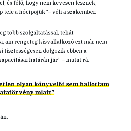
el, és félő, hogy nem kevesen lesznek,
 tele a hócipőjük”– véli a szakember.
eg több szolgáltatással, tehát
tna, ám rengeteg kisvállalkozó ezt már nem
aki tisztességesen dolgozik ebben a
apacitásai határán jár” – mutat rá.
tlen olyan könyvelőt sem hallottam
katatörvény miatt”
án.