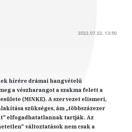
2022.07.22. 13:50
nek hírére drámai hangvételű
eg a vészharangot a szakma felett a
esülete (MINKE). A szervezet elismeri,
alakítása szükséges, ám „többszázezer
át” elfogadhatatlannak tartják. Az
thetetlen” változtatások nem csak a