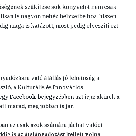
tőségének szűkítése sok könyvelőt nem csak
álisan is nagyon nehéz helyzetbe hoz, hiszen
ig maga is katázott, most pedig elveszíti ezt
yadózásra való átállás jó lehetőség a
zló, a Kulturális és Innovációs
 egy
Facebook-bejegyzésben
azt írja: akinek a
att marad, még jobban is jár.
ban ez csak azok számára járhat valódi
dig is az átalányadózást kellett volna