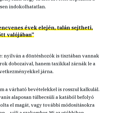
esen indokolhatatlan.
lencvenes évek elején, talán sejtheti,
ött valójában”
: nyilván a döntéshozók is tisztában vannak
árok dobozaival, hanem taxikkal zárnák le a
övetkezményekkel járna.
m a várható bevételekkel is rosszul kalkulál.
anis alaposan túlbecsüli a katából befolyó
olta el magát, vagy további módosításokra
n – véli a szakember. Mi az utóbbiban