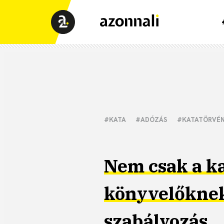
#KATA
#ADÓZÁS
#KATATÖRVÉ
Nem csak a k
könyvelőknek 
szabályozás