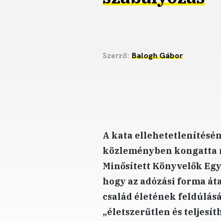
Szerző:
Balogh Gábor
A kata ellehetetlenítésé
közleményben kongatta m
Minősített Könyvelők Egy
hogy az adózási forma át
család életének feldúlás
„életszerűtlen és teljesí