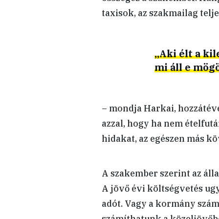
taxisok, az szakmailag telj
„Aki élt a ki
mi áll e mög
– mondja Harkai, hozzátéve
azzal, hogy ha nem ételfut
hidakat, az egészen más k
A szakember szerint az álla
A jövő évi költségvetés ugy
adót. Vagy a kormány szám
számíthatunk a közeljövőbe