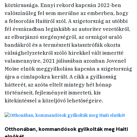
köztársasága. Ennyi rekord kapcsán 2022-ben
valószínűleg fel sem merülne az emberben, hogy
a felsorolás Haitiről szól. A szigetország az utóbbi
fél évszázadban leginkább az autoriter vezetőkről,
az elburjánzó szegénységről, az országot uraló
bandákról és a természeti katasztrófák okozta
válsághelyzetekről szóló hírekkel vált ismertté
valamennyire, 2021 júliusában azonban Jovenel
Moïse elnök meggyilkolása kapcsán a szigetország
újra a címlapokra került. A cikk a gyilkosság
hátterét, az azóta eltelt mintegy hét hónap
történéseit, fejleményeit ismerteti, kis
kitekintéssel a közeljövő lehetőségeire.
Otthonában, kommandósok gyilkolták meg Haiti
elnökét