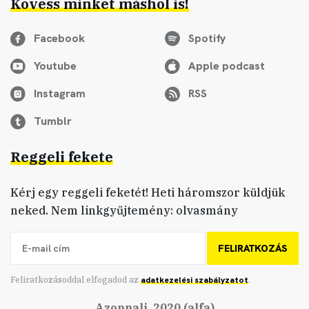
Kövess minket máshol is!
Facebook
Spotify
Youtube
Apple podcast
Instagram
RSS
Tumblr
Reggeli fekete
Kérj egy reggeli feketét! Heti háromszor küldjük
neked. Nem linkgyűjtemény: olvasmány
FELIRATKOZÁS
Feliratkozásoddal elfogadod az
adatkezelési szabályzatot
.
Azonnali, 2020 (alfa)