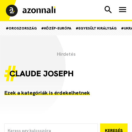
#OROSZORSZÁG
#KÖZÉP-EURÓPA
#EGYESÜLT KIRÁLYSÁG
#UKR
CLAUDE JOSEPH
Ezek a kategóriák is érdekelhetnek
KERESÉS