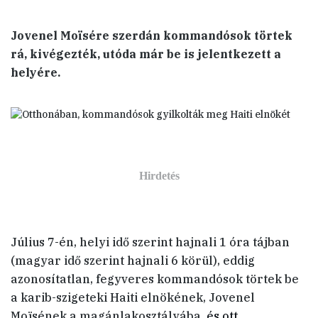
Jovenel Moïsére szerdán kommandósok törtek
rá, kivégezték, utóda már be is jelentkezett a
helyére.
Július 7-én, helyi idő szerint hajnali 1 óra tájban
(magyar idő szerint hajnali 6 körül), eddig
azonosítatlan, fegyveres kommandósok törtek be
a karib-szigeteki Haiti elnökének, Jovenel
Moïsének a magánlakosztályába,
és ott