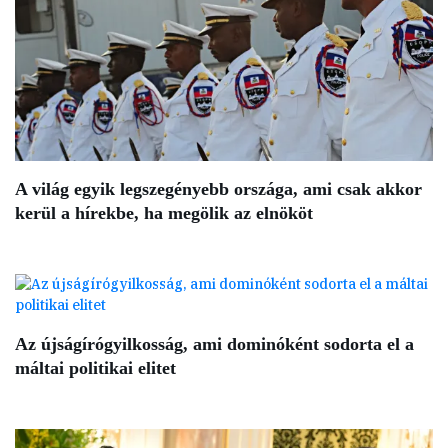
A világ egyik legszegényebb országa, ami csak akkor
kerül a hírekbe, ha megölik az elnököt
Az újságírógyilkosság, ami dominóként sodorta el a
máltai politikai elitet