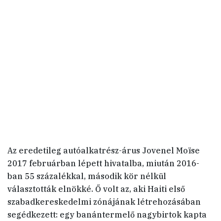
Az eredetileg autóalkatrész-árus Jovenel Moïse
2017 februárban lépett hivatalba, miután 2016-
ban 55 százalékkal, második kör nélkül
választották elnökké. Ő volt az, aki Haiti első
szabadkereskedelmi zónájának létrehozásában
segédkezett: egy banántermelő nagybirtok kapta