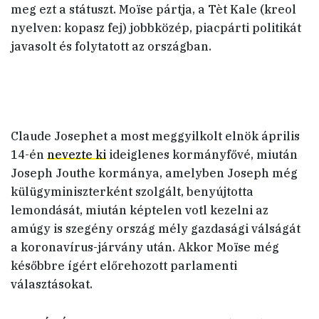
meg ezt a státuszt. Moïse pártja, a Tèt Kale (kreol
nyelven: kopasz fej) jobbközép, piacpárti politikát
javasolt és folytatott az országban.
Claude Josephet a most meggyilkolt elnök április
14-én
nevezte ki
ideiglenes kormányfővé, miután
Joseph Jouthe kormánya, amelyben Joseph még
külügyminiszterként szolgált, benyújtotta
lemondását, miután képtelen votl kezelni az
amúgy is szegény ország mély gazdasági válságát
a koronavírus-járvány után. Akkor Moïse még
későbbre ígért előrehozott parlamenti
választásokat.