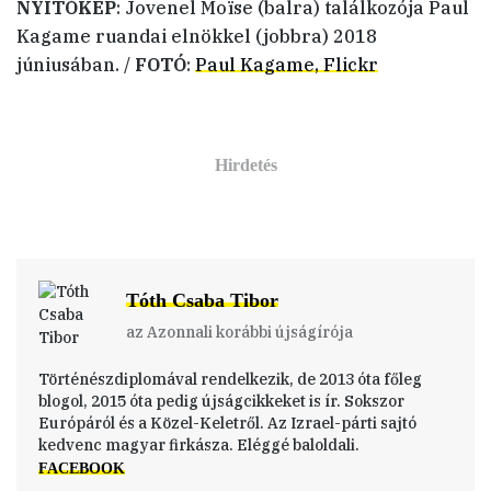
NYITÓKÉP
: Jovenel Moïse (balra) találkozója Paul
Kagame ruandai elnökkel (jobbra) 2018
júniusában. /
FOTÓ
:
Paul Kagame, Flickr
Tóth Csaba Tibor
az Azonnali korábbi újságírója
Történészdiplomával rendelkezik, de 2013 óta főleg
blogol, 2015 óta pedig újságcikkeket is ír. Sokszor
Európáról és a Közel-Keletről. Az Izrael-párti sajtó
kedvenc magyar firkásza. Eléggé baloldali.
FACEBOOK