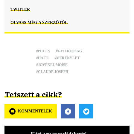
TWITTER
OLVASS MÉG A SZERZŐTŐL
#PUCCS
#GYILKOSSÁG
#HAITI
#MERÉNYLET
#JOVENEL MOÏSE
#CLAUDE JOSEPH
Tetszett a cikk?
KOMMENTELEK
Kérj egy reggeli feketét!