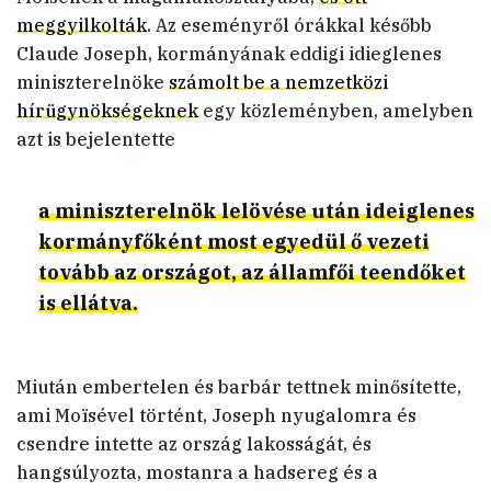
meggyilkolták
. Az eseményről órákkal később
Claude Joseph, kormányának eddigi idieglenes
miniszterelnöke
számolt be a nemzetközi
hírügynökségeknek
egy közleményben, amelyben
azt is bejelentette
a miniszterelnök lelövése után ideiglenes
kormányfőként most egyedül ő vezeti
tovább az országot, az államfői teendőket
is ellátva.
Miután embertelen és barbár tettnek minősítette,
ami Moïsével történt, Joseph nyugalomra és
csendre intette az ország lakosságát, és
hangsúlyozta, mostanra a hadsereg és a