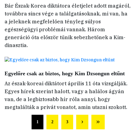
Bár Észak-Korea diktátora életjelet adott magáról,
továbbra sincs vége a találgatásoknak, mi van, ha
a jeleknek megfelelően tényleg súlyos
egészségügyi problémái vannak. Három
generáció óta először tűnik sebezhetőnek a Kim-
dinasztia.
Egyelőre csak az biztos, hogy Kim Dzsongun eltűnt
Az észak-koreai diktátort április 11 óta vizsgálják.
Egyes hírek szerint halott, vagy a halálos ágyán
van, de a legbiztosabb hír róla annyi, hogy
megtalálták a privát vonatot, amin utazni szokott.
1
2
3