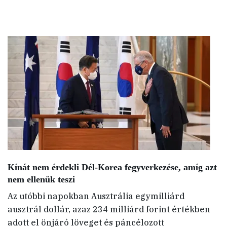
Kínát nem érdekli Dél-Korea fegyverkezése, amíg azt
nem ellenük teszi
Az utóbbi napokban Ausztrália egymilliárd
ausztrál dollár, azaz 234 milliárd forint értékben
adott el önjáró löveget és páncélozott