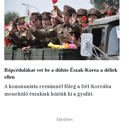
Röpcédulákat vet be a dühös Észak-Korea a déliek
ellen
A kommunista rezsimnél főleg a Dél-Koreába
menekülő északiak húzták ki a gyufát.