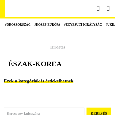
#OROSZORSZÁG
#KÖZÉP-EURÓPA
#EGYESÜLT KIRÁLYSÁG
#UKR
ÉSZAK-KOREA
Ezek a kategóriák is érdekelhetnek
KERESÉS