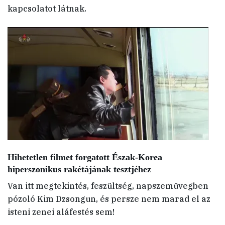
kapcsolatot látnak.
Hihetetlen filmet forgatott Észak-Korea
hiperszonikus rakétájának tesztjéhez
Van itt megtekintés, feszültség, napszemüvegben
pózoló Kim Dzsongun, és persze nem marad el az
isteni zenei aláfestés sem!