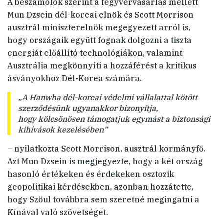
A beszámolók szerint a fegyvervásárlás mellett
Mun Dzsein dél-koreai elnök és Scott Morrison
ausztrál miniszterelnök megegyezett arról is,
hogy országaik együtt fognak dolgozni a tiszta
energiát előállító technológiákon, valamint
Ausztrália megkönnyíti a hozzáférést a kritikus
ásványokhoz Dél-Korea számára.
„A Hanwha dél-koreai védelmi vállalattal kötött
szerződésünk ugyanakkor bizonyítja,
hogy kölcsönösen támogatjuk egymást a biztonsági
kihívások kezelésében”
– nyilatkozta Scott Morrison, ausztrál kormányfő.
Azt Mun Dzsein is megjegyezte, hogy a két ország
hasonló értékeken és érdekeken osztozik
geopolitikai kérdésekben, azonban hozzátette,
hogy Szöul továbbra sem szeretné megingatni a
Kínával való szövetséget.