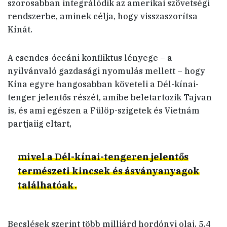
szorosabban integrálódik az amerikai szövetségi
rendszerbe, aminek célja, hogy visszaszorítsa
Kínát.
A csendes-óceáni konfliktus lényege – a
nyilvánvaló gazdasági nyomulás mellett – hogy
Kína egyre hangosabban követeli a Dél-kínai-
tenger jelentős részét, amibe beletartozik Tajvan
is, és ami egészen a Fülöp-szigetek és Vietnám
partjaiig eltart,
mivel a Dél-kínai-tengeren jelentős
természeti kincsek és ásványanyagok
találhatóak.
Becslések szerint több milliárd hordónyi olaj, 5,4