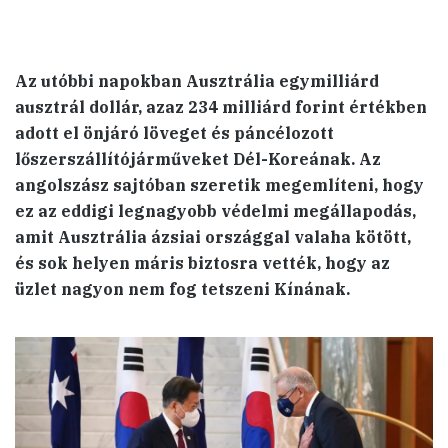
Az utóbbi napokban Ausztrália egymilliárd
ausztrál dollár, azaz 234 milliárd forint értékben
adott el önjáró löveget és páncélozott
lőszerszállítójárműveket Dél-Koreának. Az
angolszász sajtóban szeretik megemlíteni, hogy
ez az eddigi legnagyobb védelmi megállapodás,
amit Ausztrália ázsiai országgal valaha kötött,
és sok helyen máris biztosra vették, hogy az
üzlet nagyon nem fog tetszeni Kínának.