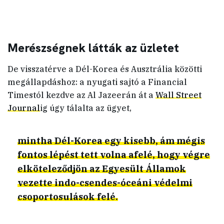
Merészségnek látták az üzletet
De visszatérve a Dél-Korea és Ausztrália közötti
megállapdáshoz: a nyugati sajtó a Financial
Timestól kezdve az Al Jazeerán át a
Wall Street
Journal
ig úgy tálalta az ügyet,
mintha Dél-Korea egy kisebb, ám mégis
fontos lépést tett volna afelé, hogy végre
elköteleződjön az Egyesült Államok
vezette indo-csendes-óceáni védelmi
csoportosulások felé.