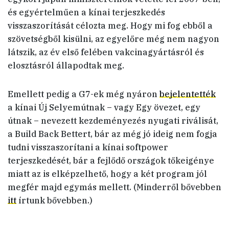
és egyértelműen a kínai terjeszkedés
visszaszorítását célozta meg. Hogy mi fog ebből a
szövetségből kisülni, az egyelőre még nem nagyon
látszik, az év első felében vakcinagyártásról és
elosztásról állapodtak meg.
Emellett pedig a G7-ek még nyáron
bejelentették
a kínai Új Selyemútnak – vagy Egy övezet, egy
útnak – nevezett kezdeményezés nyugati riválisát,
a Build Back Bettert, bár az még jó ideig nem fogja
tudni visszaszorítani a kínai softpower
terjeszkedését, bár a fejlődő országok tőkeigénye
miatt az is elképzelhető, hogy a két program jól
megfér majd egymás mellett. (Minderről bővebben
itt
írtunk bővebben.)