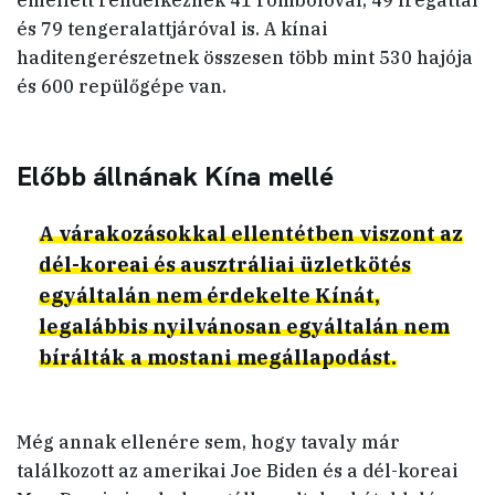
emellett rendelkeznek 41 rombolóval, 49 fregattal
és 79 tengeralattjáróval is. A kínai
haditengerészetnek összesen több mint 530 hajója
és 600 repülőgépe van.
Előbb állnának Kína mellé
A várakozásokkal ellentétben viszont az
dél-koreai és ausztráliai üzletkötés
egyáltalán nem érdekelte Kínát,
legalábbis nyilvánosan egyáltalán nem
bírálták a mostani megállapodást.
Még annak ellenére sem, hogy tavaly már
találkozott az amerikai Joe Biden és a dél-koreai