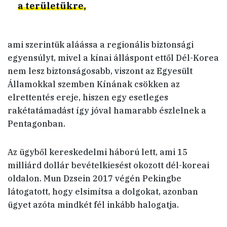
a területükre,
ami szerintük aláássa a regionális biztonsági
egyensúlyt, mivel a kínai álláspont ettől Dél-Korea
nem lesz biztonságosabb, viszont az Egyesült
Államokkal szemben Kínának csökken az
elrettentés ereje, hiszen egy esetleges
rakétatámadást így jóval hamarabb észlelnek a
Pentagonban.
Az ügyből kereskedelmi háború lett, ami 15
milliárd dollár bevételkiesést okozott dél-koreai
oldalon. Mun Dzsein 2017 végén Pekingbe
látogatott, hogy elsimítsa a dolgokat, azonban
ügyet azóta mindkét fél inkább halogatja.