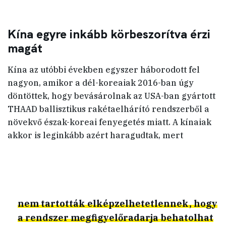
Kína egyre inkább körbeszorítva érzi
magát
Kína az utóbbi években egyszer háborodott fel
nagyon, amikor a dél-koreaiak 2016-ban úgy
döntöttek, hogy bevásárolnak az USA-ban gyártott
THAAD ballisztikus rakétaelhárító rendszerből a
növekvő észak-koreai fenyegetés miatt. A kínaiak
akkor is leginkább azért haragudtak, mert
nem tartották elképzelhetetlennek, hogy
a rendszer megfigyelőradarja behatolhat