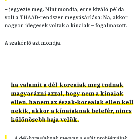
– jegyezte meg. Mint mondta, erre kiváló példa
volt a THAAD-rendszer megvásárlása: Na, akkor
nagyon idegesek voltak a kínaiak – fogalmazott.
A szakértő azt mondja,
ha valamit a dél-koreaiak meg tudnak
magyarázni azzal, hogy nem a kínaiak
ellen, hanem az észak-koreaiak ellen kell
nekik, akkor a kínaiaknak belefér, nincs
különösebb baja velük.
„A dél-koreaiaknak megvan a saját problémájuk,