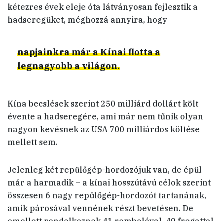
kétezres évek eleje óta látványosan fejlesztik a
hadseregüket, méghozzá annyira, hogy
napjainkra már a Kínai flotta a
legnagyobb a világon.
Kína becslések szerint 250 milliárd dollárt költ
évente a hadseregére, ami már nem tűnik olyan
nagyon kevésnek az USA 700 milliárdos költése
mellett sem.
Jelenleg két repülőgép-hordozójuk van, de épül
már a harmadik – a kínai hosszútávú célok szerint
összesen 6 nagy repülőgép-hordozót tartanának,
amik párosával vennének részt bevetésen. De