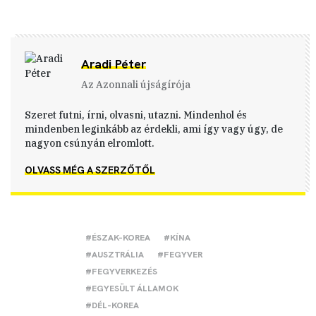
Aradi Péter
Az Azonnali újságírója
Szeret futni, írni, olvasni, utazni. Mindenhol és
mindenben leginkább az érdekli, ami így vagy úgy, de
nagyon csúnyán elromlott.
OLVASS MÉG A SZERZŐTŐL
#ÉSZAK-KOREA
#KÍNA
#AUSZTRÁLIA
#FEGYVER
#FEGYVERKEZÉS
#EGYESÜLT ÁLLAMOK
#DÉL-KOREA