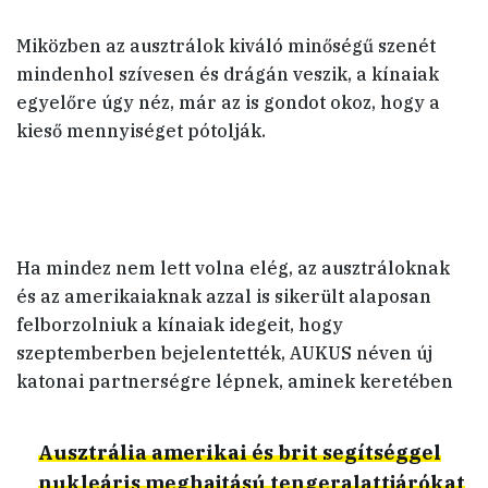
Miközben az ausztrálok kiváló minőségű szenét
mindenhol szívesen és drágán veszik, a kínaiak
egyelőre úgy néz, már az is gondot okoz, hogy a
kieső mennyiséget pótolják.
Ha mindez nem lett volna elég, az ausztráloknak
és az amerikaiaknak azzal is sikerült alaposan
felborzolniuk a kínaiak idegeit, hogy
szeptemberben bejelentették, AUKUS néven új
katonai partnerségre lépnek, aminek keretében
Ausztrália amerikai és brit segítséggel
nukleáris meghajtású tengeralattjárókat