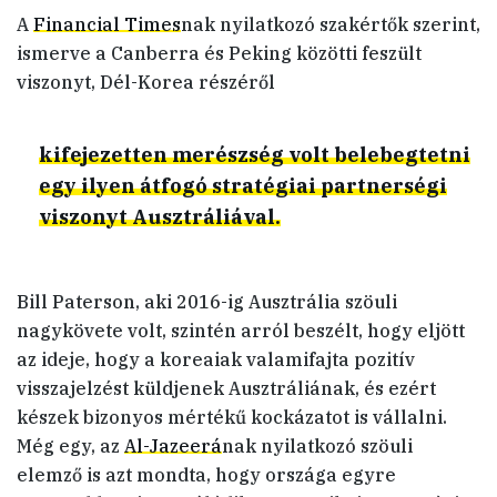
A
Financial Times
nak nyilatkozó szakértők szerint,
ismerve a Canberra és Peking közötti feszült
viszonyt, Dél-Korea részéről
kifejezetten merészség volt belebegtetni
egy ilyen átfogó stratégiai partnerségi
viszonyt Ausztráliával.
Bill Paterson, aki 2016-ig Ausztrália szöuli
nagykövete volt, szintén arról beszélt, hogy eljött
az ideje, hogy a koreaiak valamifajta pozitív
visszajelzést küldjenek Ausztráliának, és ezért
készek bizonyos mértékű kockázatot is vállalni.
Még egy, az
Al-Jazeerá
nak nyilatkozó szöuli
elemző is azt mondta, hogy országa egyre