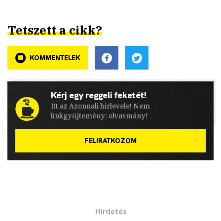
Tetszett a cikk?
KOMMENTELEK
Kérj egy reggeli feketét!
Itt az Azonnali hírlevele! Nem
linkgyűjtemény: olvasmány!
FELIRATKOZOM