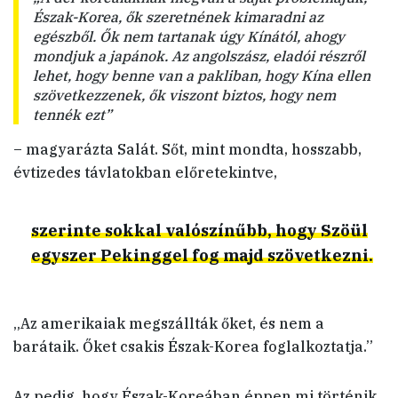
Észak-Korea, ők szeretnének kimaradni az
egészből. Ők nem tartanak úgy Kínától, ahogy
mondjuk a japánok. Az angolszász, eladói részről
lehet, hogy benne van a pakliban, hogy Kína ellen
szövetkezzenek, ők viszont biztos, hogy nem
tennék ezt”
– magyarázta Salát. Sőt, mint mondta, hosszabb,
évtizedes távlatokban előretekintve,
szerinte sokkal valószínűbb, hogy Szöül
egyszer Pekinggel fog majd szövetkezni.
„Az amerikaiak megszállták őket, és nem a
barátaik. Őket csakis Észak-Korea foglalkoztatja.”
Az pedig, hogy Észak-Koreában éppen mi történik,