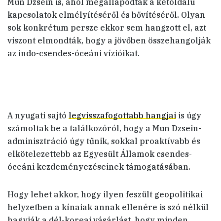
Mun Dzsein is, ahol megállapodtak a kétoldalú
kapcsolatok elmélyítéséről és bővítéséről. Olyan
sok konkrétum persze ekkor sem hangzott el, azt
viszont elmondták, hogy a jövőben összehangolják
az indo-csendes-óceáni vízióikat.
A nyugati sajtó
legvisszafogottabb hangjai
is úgy
számoltak be a találkozóról, hogy a Mun Dzsein-
adminisztráció úgy tűnik, sokkal proaktívabb és
elkötelezettebb az Egyesült Államok csendes-
óceáni kezdeményezéseinek támogatásában.
Hogy lehet akkor, hogy ilyen feszült geopolitikai
helyzetben a kínaiak annak ellenére is szó nélkül
hagyják a dél-koreai vásárlást, hogy minden