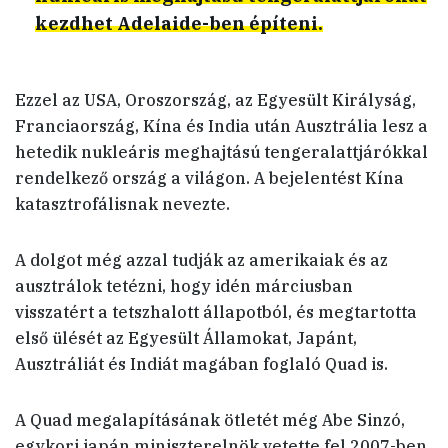
kezdhet Adelaide-ben építeni.
Ezzel az USA, Oroszország, az Egyesült Királyság,
Franciaország, Kína és India után Ausztrália lesz a
hetedik nukleáris meghajtású tengeralattjárókkal
rendelkező ország a világon. A bejelentést Kína
katasztrofálisnak nevezte.
A dolgot még azzal tudják az amerikaiak és az
ausztrálok tetézni, hogy idén márciusban
visszatért a tetszhalott állapotból, és megtartotta
első ülését az Egyesült Államokat, Japánt,
Ausztráliát és Indiát magában foglaló Quad is.
A Quad megalapításának ötletét még Abe Sinzó,
egykori japán miniszterelnök vetette fel 2007-ben,