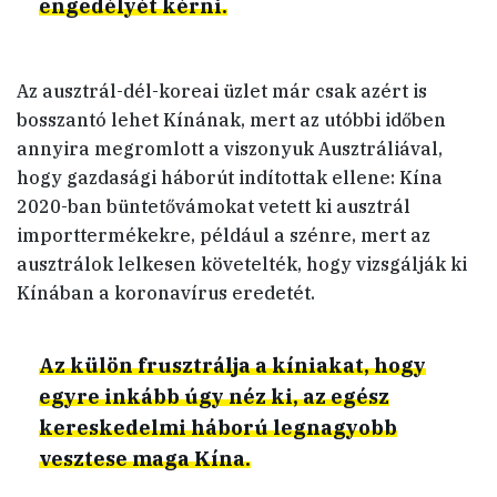
engedélyét kérni.
Az ausztrál-dél-koreai üzlet már csak azért is
bosszantó lehet Kínának, mert az utóbbi időben
annyira megromlott a viszonyuk Ausztráliával,
hogy gazdasági háborút indítottak ellene: Kína
2020-ban büntetővámokat vetett ki ausztrál
importtermékekre, például a szénre, mert az
ausztrálok lelkesen követelték, hogy vizsgálják ki
Kínában a koronavírus eredetét.
Az külön frusztrálja a kíniakat, hogy
egyre inkább úgy néz ki, az egész
kereskedelmi háború legnagyobb
vesztese maga Kína.