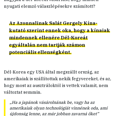
nyugati elemző válaszlépésekre számított?
Az Azonnalinak Salát Gergely Kína-
kutató szerint ennek oka, hogy a kínaiak
mindennek ellenére Dél-Koreát
egyáltalán nem tartják számon
potenciális ellenségként.
Dél-Korea egy USA által megszállt ország, az
amerikaiak is szállítottak nekik fegyvereket, és az,
hogy most az ausztráloktól is vettek valamit, nem
változtat semmin.
„Ha a japánok vásárolnának be, vagy ha az
amerikaiak olyan technológiát vinnének oda, ami
újdonság lenne, az már jobban zavarná őket”