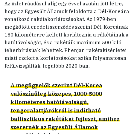
Az üzlet ráadásul alig egy évvel azután jött létre,
hogy az Egyesült Államok feloldotta a Dél-Koreára
vonatkozó rakétakorlátozásokat. Az 1979-ben
megkötött eredeti szerződés szerint Dél-Koreának
180 kilométerre kellett korlátoznia a rákétáinak a
hatótávolságát, és a rakétáik maximum 500 kiló
teherbírásúak lehettek. Phenjan rakétakísérletei
miatt ezeket a korlátozásokat aztán folyamatosan
felülvizsgálták, legutóbb 2020-ban.
A megfigyelők szerint Dél-Korea
valószínűleg közepes, 1000-5000
kilométeres hatótávolságú,
tengeralattjárókról is indítható
ballisztikus rakétákat fejleszt, amihez
szeretnék az Egyesült Államok