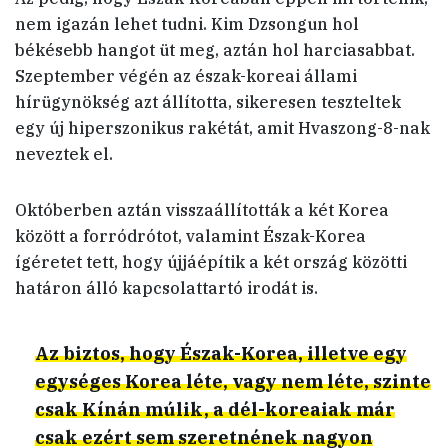
nem igazán lehet tudni. Kim Dzsongun hol
békésebb hangot üt meg, aztán hol harciasabbat.
Szeptember végén az észak-koreai állami
hírügynökség azt állította, sikeresen teszteltek
egy új hiperszonikus rakétát, amit Hvaszong-8-nak
neveztek el.
Októberben aztán visszaállították a két Korea
között a forródrótot, valamint Észak-Korea
ígéretet tett, hogy újjáépítik a két ország közötti
határon álló kapcsolattartó irodát is.
Az biztos, hogy Észak-Korea, illetve egy
egységes Korea léte, vagy nem léte, szinte
csak Kínán múlik, a dél-koreaiak már
csak ezért sem szeretnének nagyon