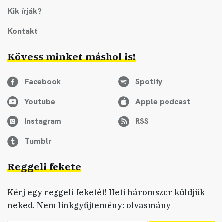
Kik írják?
Kontakt
Kövess minket máshol is!
Facebook
Spotify
Youtube
Apple podcast
Instagram
RSS
Tumblr
Reggeli fekete
Kérj egy reggeli feketét! Heti háromszor küldjük
neked. Nem linkgyűjtemény: olvasmány