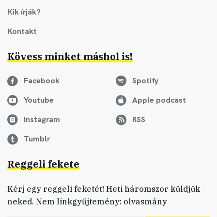
Kik írják?
Kontakt
Kövess minket máshol is!
Facebook
Spotify
Youtube
Apple podcast
Instagram
RSS
Tumblr
Reggeli fekete
Kérj egy reggeli feketét! Heti háromszor küldjük
neked. Nem linkgyűjtemény: olvasmány