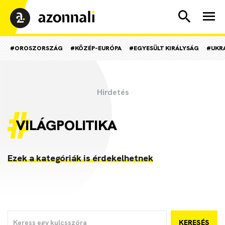
#OROSZORSZÁG
#KÖZÉP-EURÓPA
#EGYESÜLT KIRÁLYSÁG
#UKR
VILÁGPOLITIKA
Ezek a kategóriák is érdekelhetnek
KERESÉS