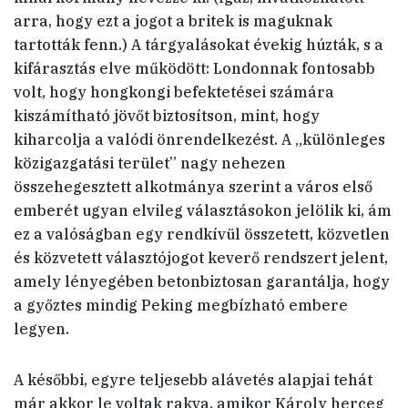
arra, hogy ezt a jogot a britek is maguknak
tartották fenn.) A tárgyalásokat évekig húzták, s a
kifárasztás elve működött: Londonnak fontosabb
volt, hogy hongkongi befektetései számára
kiszámítható jövőt biztosítson, mint, hogy
kiharcolja a valódi önrendelkezést. A „különleges
közigazgatási terület” nagy nehezen
összehegesztett alkotmánya szerint a város első
emberét ugyan elvileg választásokon jelölik ki, ám
ez a valóságban egy rendkívül összetett, közvetlen
és közvetett választójogot keverő rendszert jelent,
amely lényegében betonbiztosan garantálja, hogy
a győztes mindig Peking megbízható embere
legyen.
A későbbi, egyre teljesebb alávetés alapjai tehát
már akkor le voltak rakva, amikor Károly herceg