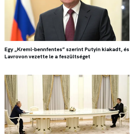
Egy „Kreml-bennfentes” szerint Putyin kiakadt, és
Lavrovon vezette le a feszültséget