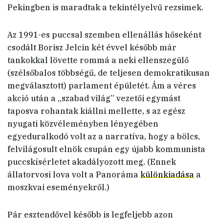
Pekingben is maradtak a tekintélyelvű rezsimek.
Az 1991-es puccsal szemben ellenállás hőseként
csodált Borisz Jelcin két évvel később már
tankokkal lövette rommá a neki ellenszegülő
(szélsőbalos többségű, de teljesen demokratikusan
megválasztott) parlament épületét. Ám a véres
akció után a „szabad világ” vezetői egymást
taposva rohantak kiállni mellette, s az egész
nyugati közvéleményben lényegében
egyeduralkodó volt az a narratíva, hogy a bölcs,
felvilágosult elnök csupán egy újabb kommunista
puccskísérletet akadályozott meg. (Ennek
állatorvosi lova volt a Panoráma
különkiadása
a
moszkvai eseményekről.)
Pár esztendővel később is legfeljebb azon