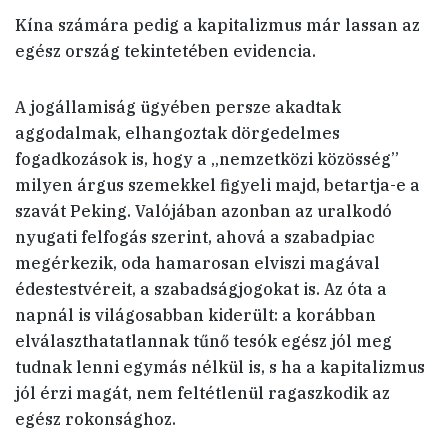
Kína számára pedig a kapitalizmus már lassan az
egész ország tekintetében evidencia.
A jogállamiság ügyében persze akadtak
aggodalmak, elhangoztak dörgedelmes
fogadkozások is, hogy a „nemzetközi közösség”
milyen árgus szemekkel figyeli majd, betartja-e a
szavát Peking. Valójában azonban az uralkodó
nyugati felfogás szerint, ahová a szabadpiac
megérkezik, oda hamarosan elviszi magával
édestestvéreit, a szabadságjogokat is. Az óta a
napnál is világosabban kiderült: a korábban
elválaszthatatlannak tűnő tesók egész jól meg
tudnak lenni egymás nélkül is, s ha a kapitalizmus
jól érzi magát, nem feltétlenül ragaszkodik az
egész rokonsághoz.