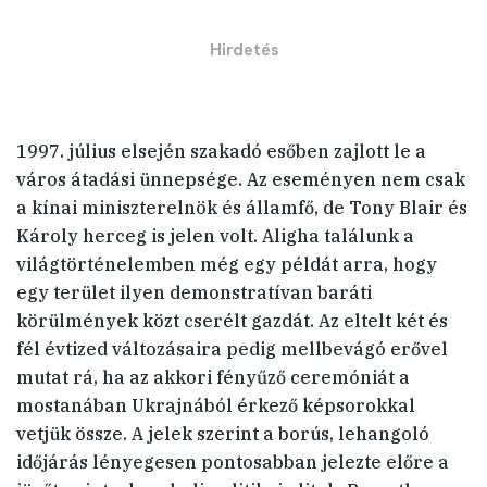
1997. július elsején szakadó esőben zajlott le a
város átadási ünnepsége. Az eseményen nem csak
a kínai miniszterelnök és államfő, de Tony Blair és
Károly herceg is jelen volt. Aligha találunk a
világtörténelemben még egy példát arra, hogy
egy terület ilyen demonstratívan baráti
körülmények közt cserélt gazdát. Az eltelt két és
fél évtized változásaira pedig mellbevágó erővel
mutat rá, ha az akkori fényűző ceremóniát a
mostanában Ukrajnából érkező képsorokkal
vetjük össze. A jelek szerint a borús, lehangoló
időjárás lényegesen pontosabban jelezte előre a