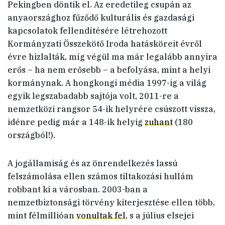
Pekingben döntik el. Az eredetileg csupán az
anyaországhoz fűződő kulturális és gazdasági
kapcsolatok fellendítésére létrehozott
Kormányzati Összekötő Iroda hatásköreit évről
évre hizlalták, míg végül ma már legalább annyira
erős – ha nem erősebb – a befolyása, mint a helyi
kormánynak. A hongkongi média 1997-ig a világ
egyik legszabadabb sajtója volt, 2011-re a
nemzetközi rangsor 54-ik helyrére csúszott vissza,
idénre pedig már a 148-ik helyig
zuhant
(180
országból!).
A jogállamiság és az önrendelkezés lassú
felszámolása ellen számos tiltakozási hullám
robbant ki a városban. 2003-ban a
nemzetbiztonsági törvény kiterjesztése ellen több,
mint félmillióan
vonultak fel
, s a július elsejei