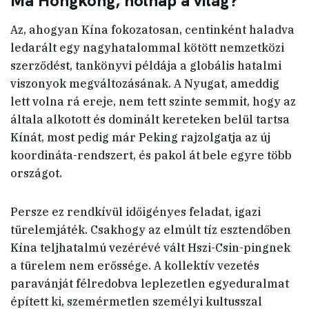
Ma Hongkong, holnap a világ?
Az, ahogyan Kína fokozatosan, centinként haladva
ledarált egy nagyhatalommal kötött nemzetközi
szerződést, tankönyvi példája a globális hatalmi
viszonyok megváltozásának. A Nyugat, ameddig
lett volna rá ereje, nem tett szinte semmit, hogy az
általa alkotott és dominált kereteken belül tartsa
Kínát, most pedig már Peking rajzolgatja az új
koordináta-rendszert, és pakol át bele egyre több
országot.
Persze ez rendkívül időigényes feladat, igazi
türelemjáték. Csakhogy az elmúlt tíz esztendőben
Kína teljhatalmú vezérévé vált Hszi-Csin-pingnek
a türelem nem erőssége. A kollektív vezetés
paravánját félredobva leplezetlen egyeduralmat
épített ki, szemérmetlen személyi kultusszal