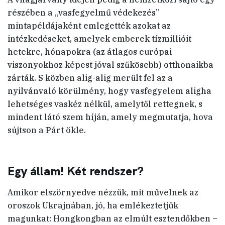
részében a „vasfegyelmű védekezés”
mintapéldájaként emlegették azokat az
intézkedéseket, amelyek emberek tízmillióit
hetekre, hónapokra (az átlagos európai
viszonyokhoz képest jóval szűkösebb) otthonaikba
zárták. S közben alig-alig merült fel az a
nyilvánvaló körülmény, hogy vasfegyelem aligha
lehetséges vaskéz nélkül, amelytől rettegnek, s
mindent látó szem híján, amely megmutatja, hova
sújtson a Párt ökle.
Egy állam! Két rendszer?
Amikor elszörnyedve nézzük, mit művelnek az
oroszok Ukrajnában, jó, ha emlékeztetjük
magunkat: Hongkongban az elmúlt esztendőkben –