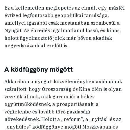
Ez a kellemetlen meglepetés az elmúlt egy-másfél
évtized legfontosabb geopolitikai tanulsága,
amellyel igazából csak mostanában szembesül a
Nyugat. Az ébredés irgalmatlanul lassú, és kínos,
holott figyelmeztető jelek már bőven akadtak
negyedszázaddal ezelőtt is.
A ködfüggöny mögött
Akkoriban a nyugati közvéleményben axiómának
számított, hogy Oroszország és Kína élén is olyan
vezetők állnak, akik garanciái a békés
együttműködésnek, a prosperitásnak, a
végtelenbe és tovább törő gazdasági
növekedésnek. Holott a „reform”, a „nyitás” és az
„enyhülés” ködfüggönye mögött Moszkvában és