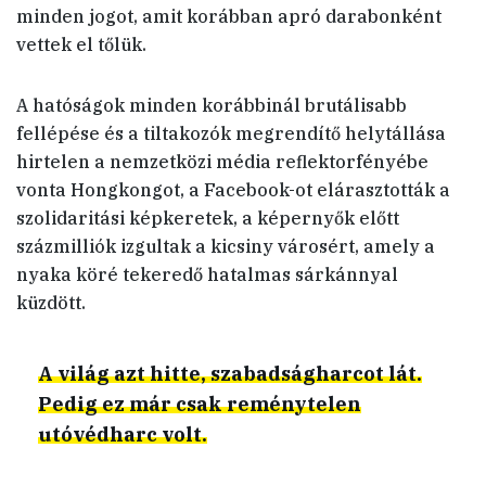
minden jogot, amit korábban apró darabonként
vettek el tőlük.
A hatóságok minden korábbinál brutálisabb
fellépése és a tiltakozók megrendítő helytállása
hirtelen a nemzetközi média reflektorfényébe
vonta Hongkongot, a Facebook-ot elárasztották a
szolidaritási képkeretek, a képernyők előtt
százmilliók izgultak a kicsiny városért, amely a
nyaka köré tekeredő hatalmas sárkánnyal
küzdött.
A világ azt hitte, szabadságharcot lát.
Pedig ez már csak reménytelen
utóvédharc volt.