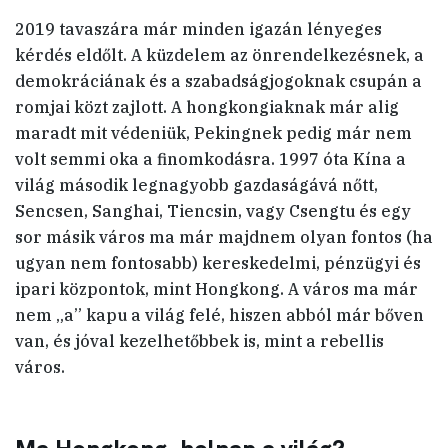
2019 tavaszára már minden igazán lényeges
kérdés eldőlt. A küzdelem az önrendelkezésnek, a
demokráciának és a szabadságjogoknak csupán a
romjai közt zajlott. A hongkongiaknak már alig
maradt mit védeniük, Pekingnek pedig már nem
volt semmi oka a finomkodásra. 1997 óta Kína a
világ második legnagyobb gazdaságává nőtt,
Sencsen, Sanghai, Tiencsin, vagy Csengtu és egy
sor másik város ma már majdnem olyan fontos (ha
ugyan nem fontosabb) kereskedelmi, pénzügyi és
ipari központok, mint Hongkong. A város ma már
nem „a” kapu a világ felé, hiszen abból már bőven
van, és jóval kezelhetőbbek is, mint a rebellis
város.