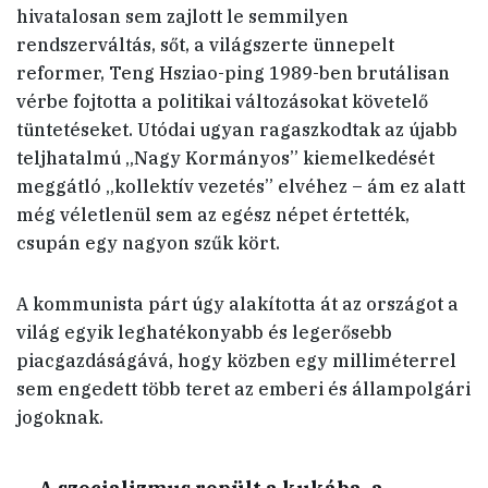
hivatalosan sem zajlott le semmilyen
rendszerváltás, sőt, a világszerte ünnepelt
reformer, Teng Hsziao-ping 1989-ben brutálisan
vérbe fojtotta a politikai változásokat követelő
tüntetéseket. Utódai ugyan ragaszkodtak az újabb
teljhatalmú „Nagy Kormányos” kiemelkedését
meggátló „kollektív vezetés” elvéhez – ám ez alatt
még véletlenül sem az egész népet értették,
csupán egy nagyon szűk kört.
A kommunista párt úgy alakította át az országot a
világ egyik leghatékonyabb és legerősebb
piacgazdáságává, hogy közben egy milliméterrel
sem engedett több teret az emberi és állampolgári
jogoknak.