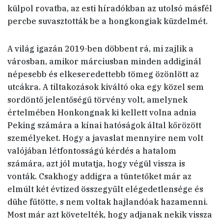
külpol rovatba, az esti híradókban az utolsó másfél
percbe suvasztották be a hongkongiak küzdelmét.
A világ igazán 2019-ben döbbent rá, mi zajlik a
városban, amikor márciusban minden addiginál
népesebb és elkeseredettebb tömeg özönlött az
utcákra. A tiltakozások kiváltó oka egy közel sem
sordöntő jelentőségű törvény volt, amelynek
értelmében Honkongnak ki kellett volna adnia
Peking számára a kínai hatóságok által kőrözött
személyeket. Hogy a javaslat mennyire nem volt
valójában létfontosságú kérdés a hatalom
számára, azt jól mutatja, hogy végül vissza is
vonták. Csakhogy addigra a tüntetőket már az
elmúlt két évtized összegyűlt elégedetlensége és
dühe fűtötte, s nem voltak hajlandóak hazamenni.
Most már azt követelték, hogy adjanak nekik vissza