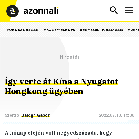
#OROSZORSZÁG
#KÖZÉP-EURÓPA
#EGYESÜLT KIRÁLYSÁG
#UKR
Így verte át Kína a Nyugatot
Hongkong ügyében
Szerző:
Balogh Gábor
2022.07.10. 15:00
A hónap elején volt negyedszázada, hogy