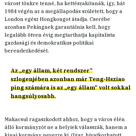
várost tönkre tenné, ha kettészakítanák, így, hát
1984 végén az a megállapodás született, hogy a
London egész Hongkongot átadja. Cserébe
azonban Pekingnek garantálnia kell, hogy
legalább ötven évig megtarthatja kapitalista
gazdasági és demokratikus politikai
berendezkedését.
Az „egy állam, két rendszer”
szlogenjében azonban már Teng-Hsziao
ping számára is az „egy állam” volt sokkal
hangsúlyosabb.
Makacsul ragaszkodott ahhoz, hogy a város élén
álló kormányzót ne a helyiek válasszák, hanem a
kínai kormány nevezze ki. (Igaz, hivatkozhatott