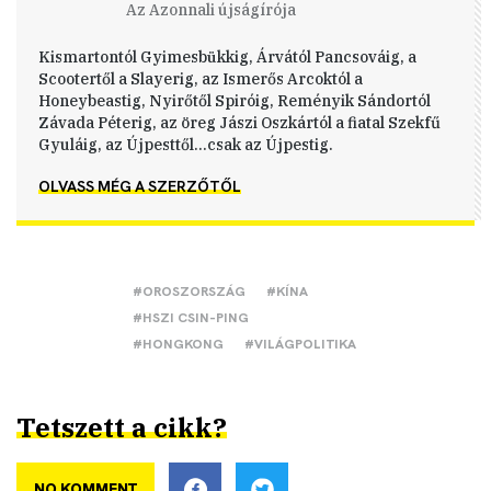
Az Azonnali újságírója
Kismartontól Gyimesbükkig, Árvától Pancsováig, a
Scootertől a Slayerig, az Ismerős Arcoktól a
Honeybeastig, Nyirőtől Spiróig, Reményik Sándortól
Závada Péterig, az öreg Jászi Oszkártól a fiatal Szekfű
Gyuláig, az Újpesttől...csak az Újpestig.
OLVASS MÉG A SZERZŐTŐL
#OROSZORSZÁG
#KÍNA
#HSZI CSIN-PING
#HONGKONG
#VILÁGPOLITIKA
Tetszett a cikk?
NO KOMMENT