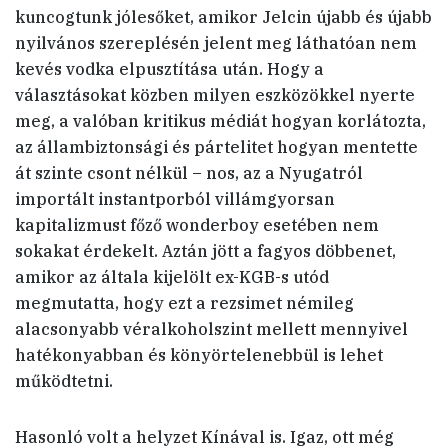
kuncogtunk jólesőket, amikor Jelcin újabb és újabb
nyilvános szereplésén jelent meg láthatóan nem
kevés vodka elpusztítása után. Hogy a
választásokat közben milyen eszközökkel nyerte
meg, a valóban kritikus médiát hogyan korlátozta,
az állambiztonsági és pártelitet hogyan mentette
át szinte csont nélkül – nos, az a Nyugatról
importált instantporból villámgyorsan
kapitalizmust főző wonderboy esetében nem
sokakat érdekelt. Aztán jött a fagyos döbbenet,
amikor az általa kijelölt ex-KGB-s utód
megmutatta, hogy ezt a rezsimet némileg
alacsonyabb véralkoholszint mellett mennyivel
hatékonyabban és könyörtelenebbül is lehet
működtetni.
Hasonló volt a helyzet Kínával is. Igaz, ott még