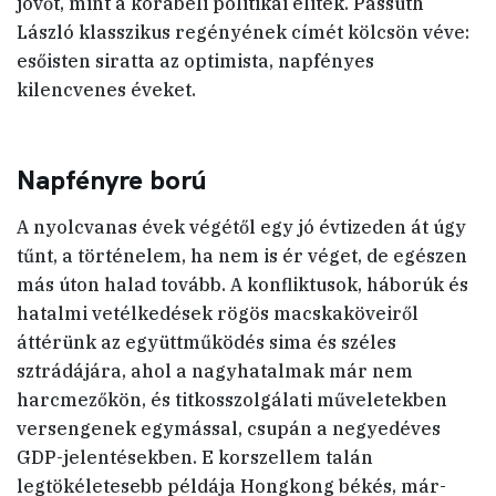
jövőt, mint a korabeli politikai elitek. Passuth
László klasszikus regényének címét kölcsön véve:
esőisten siratta az optimista, napfényes
kilencvenes éveket.
Napfényre ború
A nyolcvanas évek végétől egy jó évtizeden át úgy
tűnt, a történelem, ha nem is ér véget, de egészen
más úton halad tovább. A konfliktusok, háborúk és
hatalmi vetélkedések rögös macskaköveiről
áttérünk az együttműködés sima és széles
sztrádájára, ahol a nagyhatalmak már nem
harcmezőkön, és titkosszolgálati műveletekben
versengenek egymással, csupán a negyedéves
GDP-jelentésekben. E korszellem talán
legtökéletesebb példája Hongkong békés, már-