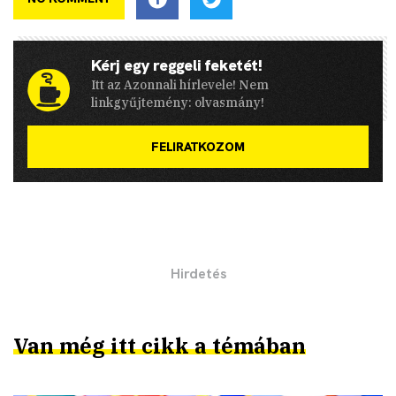
Kérj egy reggeli feketét!
Itt az Azonnali hírlevele! Nem
linkgyűjtemény: olvasmány!
FELIRATKOZOM
Van még itt cikk a témában