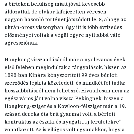
a birtokon belüliség miatt jóval kevesebb
áldozattal, de olykor kifejezetten véresen –
nagyon hasonló történet játszódott le. S, ahogy az
ukrán-orosz viszonyban, úgy itt is több évtizedes
előzményei voltak a végül egyre nyíltabbá váló
agressziónak.
Hongkong visszaadásáról már a nyolcvanas évek
első felében megindultak a tárgyalások, hiszen az
1898-ban Kínára kényszerített 99 éves bérleti
szerződés lejárta közeledett, és mindkét fél tudta:
hosszabbításról nem lehet szó. Hivatalosan nem az
egész város járt volna vissza Pekingnek, hiszen a
Hongkong-sziget és a Kowloon-félsziget már a 19.
század dereka óta brit gyarmat volt, a bérleti
kontraktus az északi és nyugati „Új területekre”
vonatkozott. Az is világos volt ugyanakkor, hogy a