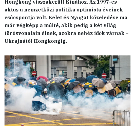
Hongkong visszakerült Kínához. Az 1997-es
aktus a nemzetközi politika optimista éveinek
csúcspontja volt. Kelet és Nyugat közeledése ma
már végképp a múlté, akik pedig a két világ
törésvonalain élnek, azokra nehéz idők várnak –
Ukrajnától Hongkongig.