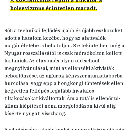
A szocializmus repült a kukába, a
bolsevizmus érintetlen maradt.
Sőt: a technikai fejlődés újabb és újabb eszközöket
adott a hatalom kezébe, hogy az alattvalók
magánéletébe is behatoljon. S e tekintetben még a
Nyugat rosszallásától is csak mérsékelten kellett
tartaniuk. Az elnyomás olyan old school
megnyilvánulásai, mint az ellenzéki aktivisták
bebörtönzése, az ujgurok kényszermunkatáborba
hurcolása, vagy épp a hongkongi tüntetések ellen
kegyetlen fellépés legalább hivatalos
tiltakozásokat kiváltottak. Ám a totális ellenőrző-
állam kiépítését némi morgolódáson kívül alig
kísérte nyugati visszhang.
A világjárvány idején pedig a nemzetközi sajtó egy