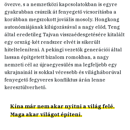
övezve, s a nemzetközi kapcsolatokban is egyre
gyakrabban csúszik át fenyegető vicsorításba a
korábban megszokott joviális mosoly. Hongkong
autonómiájának kilúgozásával a nagy előd, Teng
által eredetileg Tajvan visszaédesgetésére kitalált
egy ország-két rendszer elvét is sikerült
hitelteleníteni. A pekingi vezetők generációi által
lassan építgetett bizalom romokban, a nagy
nemzeti cél az újraegyesülés ma legfeljebb egy
ukrajnainál is sokkal véresebb és világháborúval
fenyegető fegyveres konfliktus árán lenne
keresztülverhető.
Kína már nem akar nyitni a világ felé.
Maga akar világot építeni.