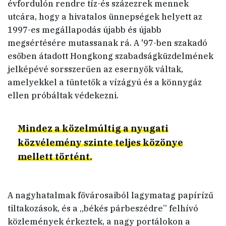
évfordulón rendre tíz-és százezrek mennek
utcára, hogy a hivatalos ünnepségek helyett az
1997-es megállapodás újabb és újabb
megsértésére mutassanak rá. A '97-ben szakadó
esőben átadott Hongkong szabadságküzdelmének
jelképévé sorsszerűen az esernyők váltak,
amelyekkel a tüntetők a vízágyú és a könnygáz
ellen próbáltak védekezni.
Mindez a közelmúltig a nyugati
közvélemény szinte teljes közönye
mellett történt.
A nagyhatalmak fővárosaiból lagymatag papírízű
tiltakozások, és a „békés párbeszédre” felhívó
közlemények érkeztek, a nagy portálokon a