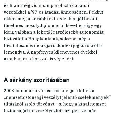
és Blair még vidáman paroláztak a kínai
vezetőkkel a ’97-es átadási ünnepségen. Peking
ekkor még a korábbi évtizedekben jól bevált
türelmes mosolydiplomáciát követte, s így egy
ideig valóban a lehető legszélesebb autonómiát
biztosította Hongkonknak, sokszor még a
hivatalosan is nekik járó döntési jogkörökről is
lemondva. A napfényes kilencvenes évekkel
azonban ez a korszak is véget ért.
A sárkány szorításában
2003-ban már a városra is kiterjesztették a
„nemzetbiztonsági veszélyt jelentő cselekmények”
tiltásáról szóló törvényt – s, hogy a kínai nemzet
biztonságát mi veszélyezteti, azt persze már