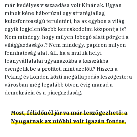
már kedélyes visszaadása volt Kínának. Ugyan
minek kéne háborúzni egy stratégiailag
kulcsfontosságú területért, ha az egyben a világ
egyik legjelentősebb kereskedelmi központja is?
Nem mindegy, hogy milyen lobogó alatt pörgeti a
világgazdaságot? Nem mindegy, papíron milyen
fennhatóság alatt áll, ha a multik helyi
leányvállalatai ugyanazokba a kasszákba
csengetik be a profitot, mint azelőtt? Hiszen a
Peking és London közti megállapodás leszögezte: a
városban még legalább ötven évig marad a
demokrácia és a piacgazdaság.
Most, félidőnél járva már leszögezhető: a
Nyugatnak az utóbbi volt igazán fontos,