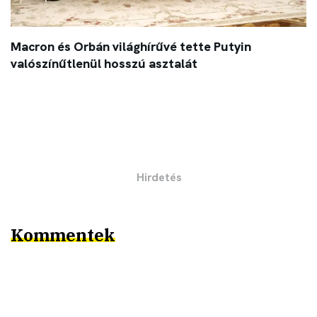
Macron és Orbán világhírűvé tette Putyin
valószínűtlenül hosszú asztalát
Kommentek