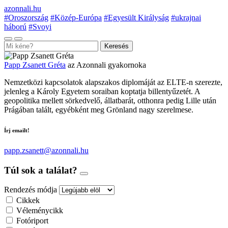
azonnali.hu
#Oroszország
#Közép-Európa
#Egyesült Királyság
#ukrajnai
háború
#Svoyi
Keresés
Papp Zsanett Gréta
az Azonnali gyakornoka
Nemzetközi kapcsolatok alapszakos diplomáját az ELTE-n szerezte,
jelenleg a Károly Egyetem soraiban koptatja billentyűzetét. A
geopolitika mellett sörkedvelő, állatbarát, otthonra pedig Lille után
Prágában talált, egyébként meg Grönland nagy szerelmese.
Írj emailt!
papp.zsanett@azonnali.hu
Túl sok a találat?
Rendezés módja
Cikkek
Véleménycikk
Fotóriport