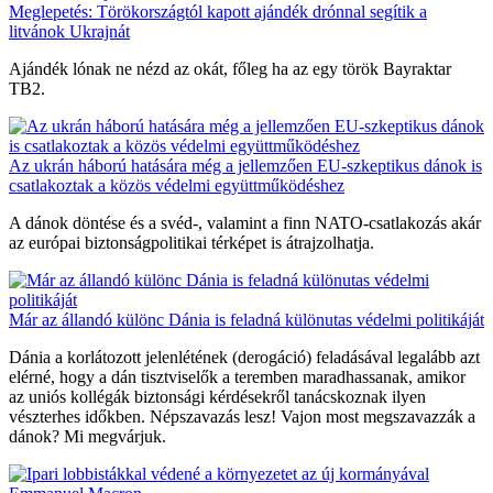
Meglepetés: Törökországtól kapott ajándék drónnal segítik a
litvánok Ukrajnát
Ajándék lónak ne nézd az okát, főleg ha az egy török Bayraktar
TB2.
Az ukrán háború hatására még a jellemzően EU-szkeptikus dánok is
csatlakoztak a közös védelmi együttműködéshez
A dánok döntése és a svéd-, valamint a finn NATO-csatlakozás akár
az európai biztonságpolitikai térképet is átrajzolhatja.
Már az állandó különc Dánia is feladná különutas védelmi politikáját
Dánia a korlátozott jelenlétének (derogáció) feladásával legalább azt
elérné, hogy a dán tisztviselők a teremben maradhassanak, amikor
az uniós kollégák biztonsági kérdésekről tanácskoznak ilyen
vészterhes időkben. Népszavazás lesz! Vajon most megszavazzák a
dánok? Mi megvárjuk.