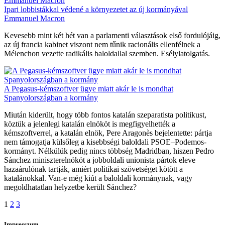
Ipari lobbistákkal védené a környezetet az új kormányával
Emmanuel Macron
Kevesebb mint két hét van a parlamenti választások első fordulójáig,
az új francia kabinet viszont nem tűnik racionális ellenfélnek a
Mélenchon vezette radikális baloldallal szemben. Esélylatolgatás.
A Pegasus-kémszoftver ügye miatt akár le is mondhat
Spanyolországban a kormány
Miután kiderült, hogy több fontos katalán szeparatista politikust,
köztük a jelenlegi katalán elnököt is megfigyelhették a
kémszoftverrel, a katalán elnök, Pere Aragonès bejelentette: pártja
nem támogatja külsőleg a kisebbségi baloldali PSOE–Podemos-
kormányt. Nélkülük pedig nincs többség Madridban, hiszen Pedro
Sánchez miniszterelnököt a jobboldali unionista pártok eleve
hazaárulónak tartják, amiért politikai szövetséget kötött a
katalánokkal. Van-e még kiút a baloldali kormánynak, vagy
megoldhatatlan helyzetbe került Sánchez?
1
2
3
Impresszum