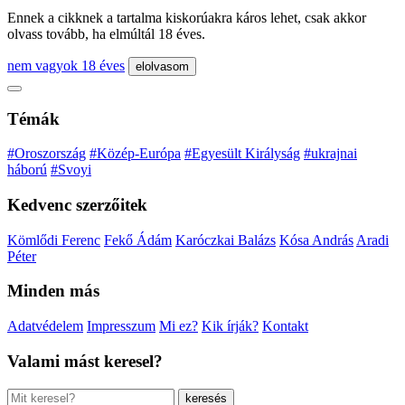
Ennek a cikknek a tartalma kiskorúakra káros lehet, csak akkor
olvass tovább, ha elmúltál 18 éves.
nem vagyok 18 éves
elolvasom
Témák
#Oroszország
#Közép-Európa
#Egyesült Királyság
#ukrajnai
háború
#Svoyi
Kedvenc szerzőitek
Kömlődi Ferenc
Fekő Ádám
Karóczkai Balázs
Kósa András
Aradi
Péter
Minden más
Adatvédelem
Impresszum
Mi ez?
Kik írják?
Kontakt
Valami mást keresel?
keresés