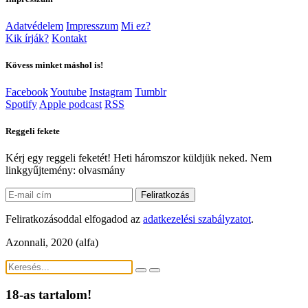
Adatvédelem
Impresszum
Mi ez?
Kik írják?
Kontakt
Kövess minket máshol is!
Facebook
Youtube
Instagram
Tumblr
Spotify
Apple podcast
RSS
Reggeli fekete
Kérj egy reggeli feketét! Heti háromszor küldjük neked. Nem
linkgyűjtemény: olvasmány
Feliratkozás
Feliratkozásoddal elfogadod az
adatkezelési szabályzatot
.
Azonnali, 2020 (alfa)
18-as tartalom!