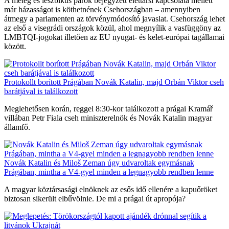
A meleg és leszbikus párok bejegyzett élettársi kapcsolata mellett
már házasságot is köthetnének Csehországban – amennyiben
átmegy a parlamenten az törvénymódosító javaslat. Csehország lehet
az első a visegrádi országok közül, ahol megnyílik a vasfüggöny az
LMBTQI-jogokat illetően az EU nyugat- és kelet-európai tagállamai
között.
Protokollt borított Prágában Novák Katalin, majd Orbán Viktor cseh
barátjával is találkozott
Meglehetősen korán, reggel 8:30-kor találkozott a prágai Kramář
villában Petr Fiala cseh miniszterelnök és Novák Katalin magyar
államfő.
Novák Katalin és Miloš Zeman úgy udvaroltak egymásnak
Prágában, mintha a V4-gyel minden a legnagyobb rendben lenne
A magyar köztársasági elnöknek az esős idő ellenére a kapuőröket
biztosan sikerült elbűvölnie. De mi a prágai út apropója?