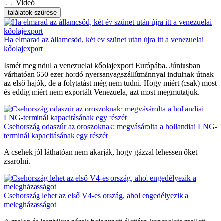
Videó
találatok szűrése
Ha elmarad az államcsőd, két év szünet után újra itt a venezuelai
kőolajexport
Ismét megindul a venezuelai kőolajexport Európába. Júniusban
várhatóan 650 ezer hordó nyersanyagszállítmánnyal indulnak útnak
az első hajók, de a folytatást még nem tudni. Hogy miért (csak) most
és eddig miért nem exportált Venezuela, azt most megmutatjuk.
Csehország odaszúr az oroszoknak: megvásárolta a hollandiai LNG-
terminál kapacitásának egy részét
A csehek jól láthatóan nem akarják, hogy gázzal lehessen őket
zsarolni.
Csehország lehet az első V4-es ország, ahol engedélyezik a
melegházasságot