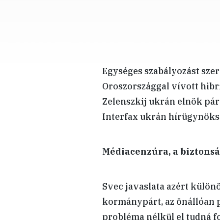
Egységes szabályozást szer
Oroszországgal vívott hibr
Zelenszkij ukrán elnök pár
Interfax ukrán hírügynöks
Médiacenzúra, a biztons
Svec javaslata azért külön
kormánypárt, az önállóan 
probléma nélkül el tudná f