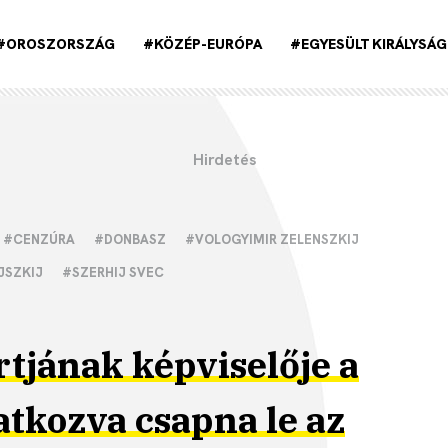
#OROSZORSZÁG
#KÖZÉP-EURÓPA
#EGYESÜLT KIRÁLYSÁG
#CENZÚRA
#DONBASZ
#VOLOGYIMIR ZELENSZKIJ
JSZKIJ
#SZERHIJ SVEC
rtjának képviselője a
tkozva csapna le az