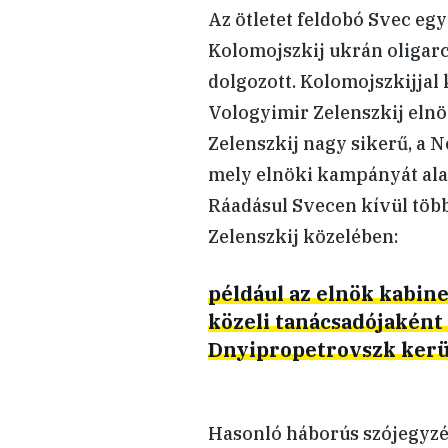
Az ötletet feldobó Svec egy
Kolomojszkij ukrán oligarc
dolgozott. Kolomojszkijjal
Vologyimir Zelenszkij elnö
Zelenszkij nagy sikerű, a 
mely elnöki kampányát alap
Ráadásul Svecen kívül több
Zelenszkij közelében:
például az elnök kabin
közeli tanácsadójaként
Dnyipropetrovszk kerü
Hasonló háborús szójegyzék