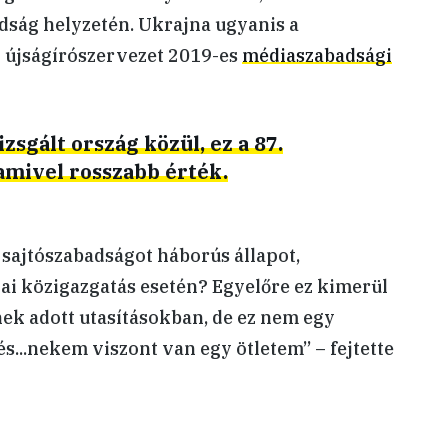
dság helyzetén. Ukrajna ugyanis a
 újságírószervezet 2019-es
médiaszabadsági
izsgált ország közül, ez a 87.
amivel rosszabb érték.
 sajtószabadságot háborús állapot,
ai közigazgatás esetén? Egyelőre ez kimerül
k adott utasításokban, de ez nem egy
s...nekem viszont van egy ötletem” – fejtette