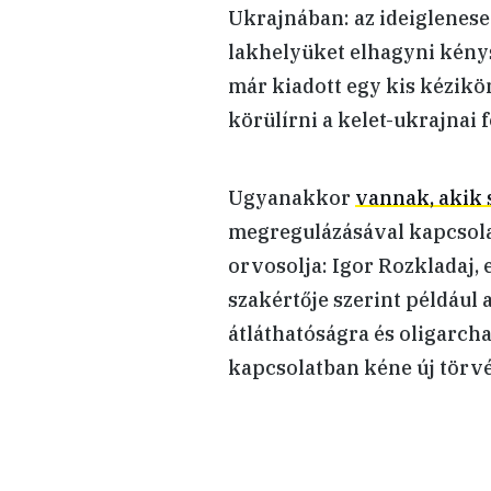
Ukrajnában: az ideiglenese
lakhelyüket elhagyni kény
már kiadott egy kis kézikö
körülírni a kelet-ukrajnai 
Ugyanakkor
vannak, akik 
megregulázásával kapcsola
orvosolja: Igor Rozkladaj, 
szakértője szerint például
átláthatóságra és oligarch
kapcsolatban kéne új törvé