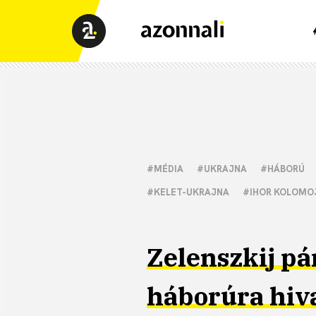
#MÉDIA
#UKRAJNA
#HÁBORÚ
#KELET-UKRAJNA
#IHOR KOLOMO
Zelenszkij pá
háborúra hiva