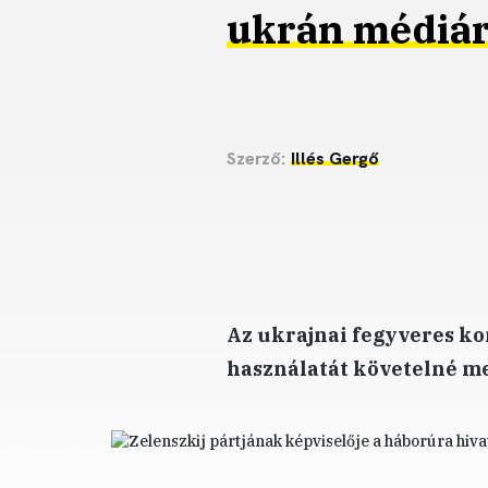
ukrán médiá
Szerző:
Illés Gergő
Az ukrajnai fegyveres ko
használatát követelné me