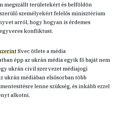
n megszállt területekért és belföldön
szerülő személyekért felelős minisztérium
nyvet arról, hogy hogyan is érdemes
fegyveres konfliktust.
szerint
Svec ötlete a média
tban épp az ukrán média egyik fő baját nem
egy ukrán civil szervezet médiajogi
 az ukrán médiában elsősorban több
amentesítésre lenne szükség, és inkább ezzel
nyt alkotni.