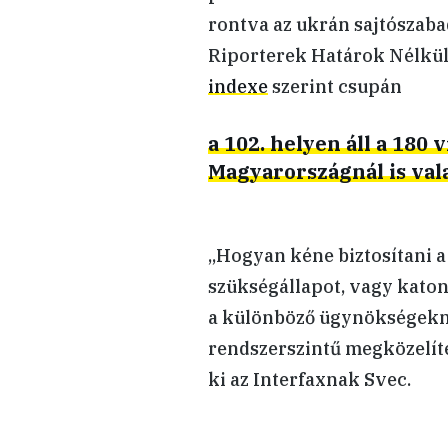
rontva az ukrán sajtószaba
Riporterek Határok Nélkül
indexe
szerint csupán
a 102. helyen áll a 180 v
Magyarországnál is val
„Hogyan kéne biztosítani a
szükségállapot, vagy katon
a különböző ügynökségekne
rendszerszintű megközelíté
ki az Interfaxnak Svec.