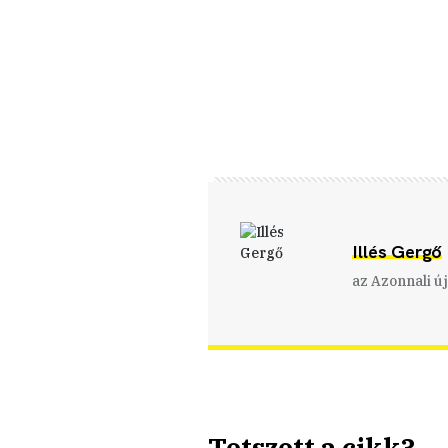
Illés Gergő
az Azonnali ú
Tetszett a cikk?