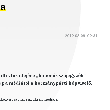
ra
2019.08.08. 09:34
nfliktus idejére „háborús szójegyzék”
g a médiától a kormánypárti képviselő.