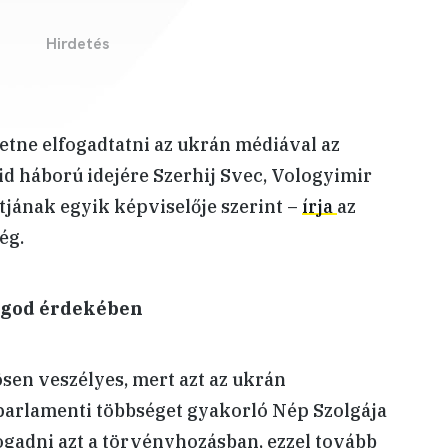
etne elfogadtatni az ukrán médiával az
id háború idejére Szerhij Svec, Vologyimir
tjának egyik képviselője szerint –
írja
az
ég.
ágod érdekében
ösen veszélyes, mert azt az ukrán
parlamenti többséget gyakorló Nép Szolgája
ogadni azt a törvényhozásban, ezzel tovább