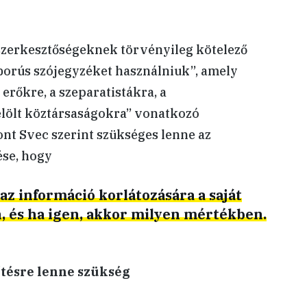
 szerkesztőségeknek törvényileg kötelező
borús szójegyzéket használniuk”, amely
erőkre, a szeparatistákra, a
elölt köztársaságokra” vonatkozó
ont Svec szerint szükséges lenne az
se, hogy
z információ korlátozására a saját
 és ha igen, akkor milyen mértékben.
tésre lenne szükség