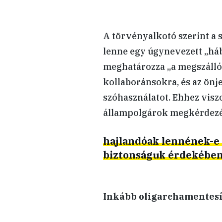
A törvényalkotó szerint a
lenne egy úgynevezett „há
meghatározza „a megszálló 
kollaboránsokra, és az önj
szóhasználatot. Ehhez visz
állampolgárok megkérdezé
hajlandóak lennének-e a
biztonságuk érdekében,
Inkább oligarchamentesí