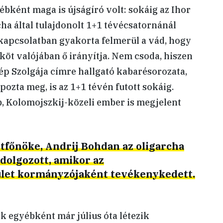
ébként maga is újságíró volt: sokáig az Ihor
ha által tulajdonolt 1+1 tévécsatornánál
 kapcsolatban gyakorta felmerül a vád, hogy
köt valójában ő irányítja. Nem csoda, hiszen
Nép Szolgája címre hallgató kabarésorozata,
ozta meg, is az 1+1 tévén futott sokáig.
, Kolomojszkij-közeli ember is megjelent
etfőnöke, Andrij Bohdan az oligarcha
 dolgozott, amikor az
let kormányzójaként tevékenykedett.
 egyébként már július óta létezik