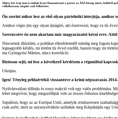
Akkor két évig nem is tudtuk kvázi finanszírozni a pártot az ÁSZ-bírság miatt, belülről ped
vállalkoztam, megint csak felkérésre.
Ön szerint mikor lesz az első olyan pártelnöki interjúja, amikor
Amikor végre jön egy olyan újságíró, aki észreveszi, hogy ez tíz évv
Szerencsére én nem akartam már magyarázatot kérni erre. Attól
Nincsenek illúzióim, a politikai ellenfeleimtől mindig meg fogom k
legnagyobb kérdés, mi történt tíz évvel ezelőtt, hanem hogy mi történ
ma Gyöngyösi Márton, nincs korreláció.
Biztosan sejti, mi lesz a következő kérdésem a régmúlttal kapcsol
Ukrajna.
Igen! Tényleg példaértékű visszanézve a krími népszavazás 2014-
Nyilvánvalóan túlfutás és rossz reakció volt egy valós problémára. Mi
lehet megvívni, hogy megszólítjuk vele az összes őshonos kisebbsége
Sajnálom, hogy az az Európai Unió, amelyik rendszeresen szabadságjo
csak azért, mert az anyanyelvükön szólaltak meg Kárpátalján egy Uni
Szerintem, ha lecsillapodnak a kedélyek Ukrajnában, érdemes lesz feltenni azt a kérdést