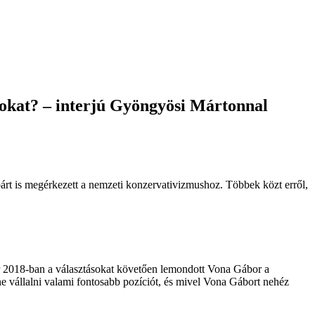
isokat? – interjú Gyöngyösi Mártonnal
párt is megérkezett a nemzeti konzervativizmushoz. Többek közt erről,
kor 2018-ban a választásokat követően lemondott Vona Gábor a
ene vállalni valami fontosabb pozíciót, és mivel Vona Gábort nehéz