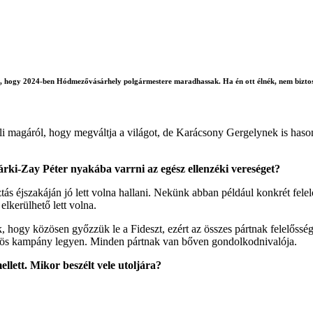
, hogy 2024-ben Hódmezővásárhely polgármestere maradhassak. Ha én ott élnék, nem biztos
zeli magáról, hogy megváltja a világot, de Karácsony Gergelynek is has
rki-Zay Péter nyakába varrni az egész ellenzéki vereséget?
ztás éjszakáján jó lett volna hallani. Nekünk abban például konkrét fele
elkerülhető lett volna.
k, hogy közösen győzzük le a Fideszt, ezért az összes pártnak felelőss
közös kampány legyen. Minden pártnak van bőven gondolkodnivalója.
lett. Mikor beszélt vele utoljára?