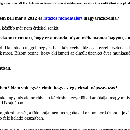
ig a ma már Mi Hazánk néven ismert formáció robbantott, és vitte ki a radikálisokat a pártból
 nem kell már a 2012-es
listázós mondataiért
magyarázkodnia?
el később már nem érdekel senkit.
 viszont nem tart, hogy ez a mondat olyan mély nyomot hagyott, 
apni. Ha holnap reggel megyek be a köztévébe, biztosan ezzel kezdene
ik most. Bízom benne, hogy aki ismeri az elmúlt tizenkét éves munkássá
atban.
ben? Nem volt egyértelmű, hogy az egy elcsalt népszavazás?
nket ugyanis akkor ebben a kérdésben egyedül a kárpátaljai magyar kise
t Ukrajnában.
gokról beszél, a füle botját nem mozgatta akkor, amikor központi jóvá
ó felé haladó országban.
, hogy ha 2014 és 2022 között nem ilyen kormányok vannak Ukrajnában, és minden állampolgár