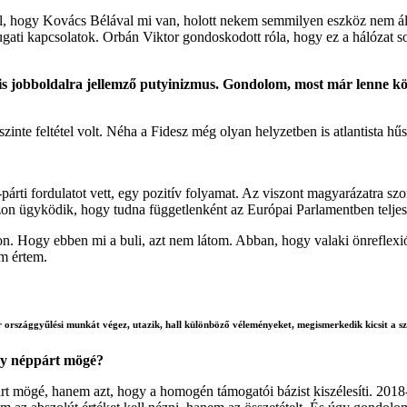
ól, hogy Kovács Bélával mi van, holott nekem semmilyen eszköz nem 
nyugati kapcsolatok. Orbán Viktor gondoskodott róla, hogy ez a hálózat
kális jobboldalra jellemző putyinizmus. Gondolom, most már lenne
nte feltétel volt. Néha a Fidesz még olyan helyzetben is atlantista hűs
párti fordulatot vett, egy pozitív folyamat. Az viszont magyarázatra sz
azon ügyködik, hogy tudna függetlenként az Európai Parlamentben telje
Hogy ebben mi a buli, azt nem látom. Abban, hogy valaki önreflexió útjá
em értem.
szággyűlési munkát végez, utazik, hall különböző véleményeket, megismerkedik kicsit a szél
egy néppárt mögé?
párt mögé, hanem azt, hogy a homogén támogatói bázist kiszélesíti. 201