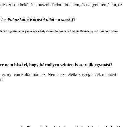
ngresszuson békét és konszolidációt hirdettem, és nagyon remélem, ez
ter Potocskáné Kőrösi Anitát - a szerk.]
?
lehet fejezni ezt a gyerekes vitát, és munkához lehet látni. Remélem, ezt mindkét tábor
 nem hiszi el, hogy bármilyen szinten is szeretik egymást?
z nyilván külön bónusz. Nem a szeretetközösség a cél, mi azért
el.