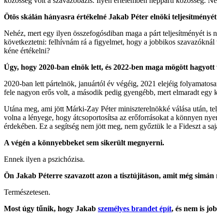
közösség volt a szavazóbázis. Ilyen értelemben néppárti közösség. Ne
Ötös skálán hányasra értékelné Jakab Péter elnöki teljesítményé
Nehéz, mert egy ilyen összefogósdiban maga a párt teljesítményét is n
következtetni: felhívnám rá a figyelmet, hogy a jobbikos szavazóknál 
kéne értékelni?
Úgy, hogy 2020-ban elnök lett, és 2022-ben maga mögött hagyott
2020-ban lett pártelnök, januártól év végéig, 2021 elejéig folyamatos
fele nagyon erős volt, a második pedig gyengébb, mert elmaradt egy k
Utána meg, ami jött Márki-Zay Péter miniszterelnökké válása után, te
volna a lényege, hogy átcsoportosítsa az erőforrásokat a könnyen nye
érdekében. Ez a segítség nem jött meg, nem győztük le a Fideszt a saj
A végén a könnyebbeket sem sikerült megnyerni.
Ennek ilyen a pszichózisa.
Ön Jakab Péterre szavazott azon a tisztújításon, amit még simá
Természetesen.
Most úgy tűnik, hogy Jakab
személyes brandet épít
, és nem is jo