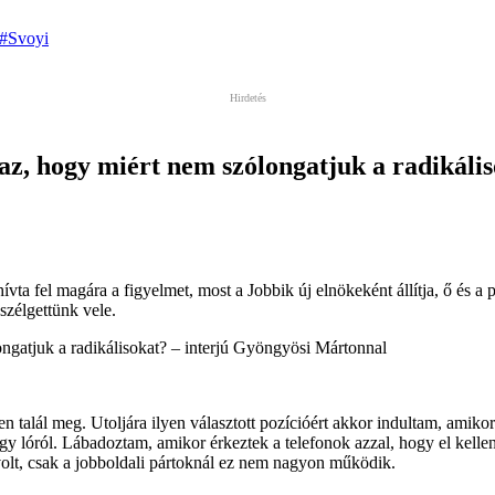
#Svoyi
 az, hogy miért nem szólongatjuk a radikál
a fel magára a figyelmet, most a Jobbik új elnökeként állítja, ő és a 
szélgettünk vele.
n talál meg. Utoljára ilyen választott pozícióért akkor indultam, ami
 egy lóról. Lábadoztam, amikor érkeztek a telefonok azzal, hogy el kell
 volt, csak a jobboldali pártoknál ez nem nagyon működik.