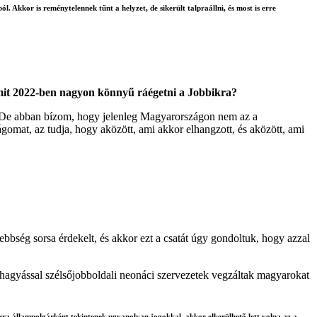
. Akkor is reménytelennek tűnt a helyzet, de sikerült talpraállni, és most is erre
amit 2022-ben nagyon könnyű ráégetni a Jobbikra?
k. De abban bízom, hogy jelenleg Magyarországon nem az a
gomat, az tudja, hogy aközött, ami akkor elhangzott, és aközött, ami
bbség sorsa érdekelt, és akkor ezt a csatát úgy gondoltuk, hogy azzal
hagyással szélsőjobboldali neonáci szervezetek vegzáltak magyarokat
ra állampolgárként tekintenek ugyanolyan jogokkal, akkor elkerülhető lett volna az a