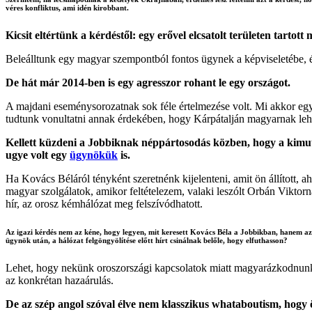
véres konfliktus, ami idén kirobbant.
Kicsit eltértünk a kérdéstől: egy erővel elcsatolt területen tartot
Beleálltunk egy magyar szempontból fontos ügynek a képviseletébe, és 
De hát már 2014-ben is egy agresszor rohant le egy országot.
A majdani eseménysorozatnak sok féle értelmezése volt. Mi akkor egyed
tudtunk vonultatni annak érdekében, hogy Kárpátalján magyarnak leh
Kellett küzdeni a Jobbiknak néppártosodás közben, hogy a kimut
ugye volt egy
ügynökük
is.
Ha Kovács Béláról tényként szeretnénk kijelenteni, amit ön állított, ah
magyar szolgálatok, amikor feltételezem, valaki leszólt Orbán Viktor
hír, az orosz kémhálózat meg felszívódhatott.
Az igazi kérdés nem az kéne, hogy legyen, mit keresett Kovács Béla a Jobbikban, hanem az
ügynök után, a hálózat felgöngyölítése előtt hírt csinálnak belőle, hogy elfuthasson?
Lehet, hogy nekünk oroszországi kapcsolatok miatt magyarázkodnunk ke
az konkrétan hazaárulás.
De az szép angol szóval élve nem klasszikus whataboutism, hog