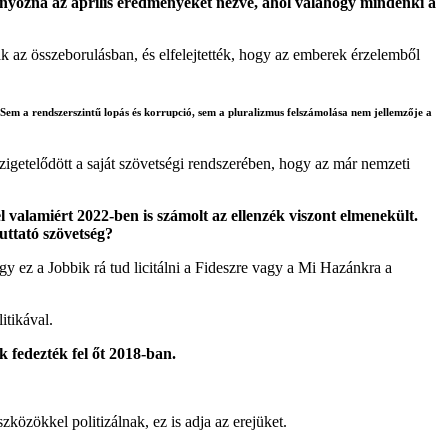
ányozna az április eredményeket nézve, ahol valahogy mindenki a
k az összeborulásban, és elfelejtették, hogy az emberek érzelemből
. Sem a rendszerszintű lopás és korrupció, sem a pluralizmus felszámolása nem jellemzője a
zigetelődött a saját szövetségi rendszerében, hogy az már nemzeti
l valamiért 2022-ben is számolt az ellenzék viszont elmenekült.
uttató szövetség?
gy ez a Jobbik rá tud licitálni a Fideszre vagy a Mi Hazánkra a
itikával.
fedezték fel őt 2018-ban.
zközökkel politizálnak, ez is adja az erejüket.