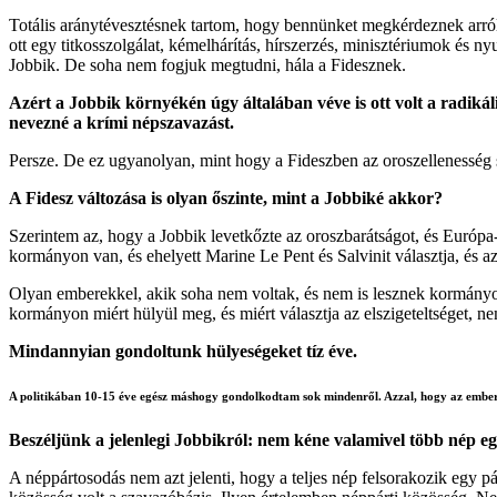
Totális aránytévesztésnek tartom, hogy bennünket megkérdeznek arr
ott egy titkosszolgálat, kémelhárítás, hírszerzés, minisztériumok és 
Jobbik. De soha nem fogjuk megtudni, hála a Fidesznek.
Azért a Jobbik környékén úgy általában véve is ott volt a radi
nevezné a krími népszavazást.
Persze. De ez ugyanolyan, mint hogy a Fideszben az oroszellenesség szi
A Fidesz változása is olyan őszinte, mint a Jobbiké akkor?
Szerintem az, hogy a Jobbik levetkőzte az oroszbarátságot, és Európa-
kormányon van, és ehelyett Marine Le Pent és Salvinit választja, és 
Olyan emberekkel, akik soha nem voltak, és nem is lesznek kormányon. 
kormányon miért hülyül meg, és miért választja az elszigeteltséget, n
Mindannyian gondoltunk hülyeségeket tíz éve.
A politikában 10-15 éve egész máshogy gondolkodtam sok mindenről. Azzal, hogy az ember or
Beszéljünk a jelenlegi Jobbikról: nem kéne valamivel több nép 
A néppártosodás nem azt jelenti, hogy a teljes nép felsorakozik egy 