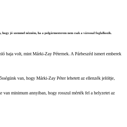
, hogy jó szemmel nézném, ha a polgármesterem nem csak a várossal foglalkozik.
onló baja volt, mint Márki-Zay Péternek. A Párbeszéd ismert emberek
lősségünk van, hogy Márki-Zay Péter lehetett az ellenzék jelöltje,
ége van minimum annyiban, hogy rosszul mérték fel a helyzetet az