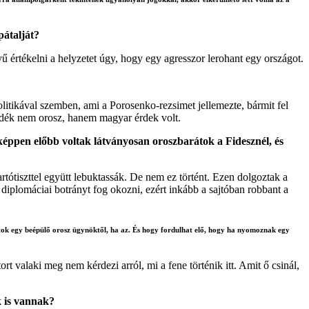
pátalját?
ű értékelni a helyzetet úgy, hogy egy agresszor lerohant egy országot.
litikával szemben, ami a Porosenko-rezsimet jellemezte, bármit fel
ndék nem orosz, hanem magyar érdek volt.
éppen előbb voltak látványosan oroszbarátok a Fidesznél, és
tartótiszttel együtt lebuktassák. De nem ez történt. Ezen dolgoztak a
diplomáciai botrányt fog okozni, ezért inkább a sajtóban robbant a
atok egy beépülő orosz ügynöktől, ha az. És hogy fordulhat elő, hogy ha nyomoznak egy
valaki meg nem kérdezi arról, mi a fene történik itt. Amit ő csinál,
k is vannak?