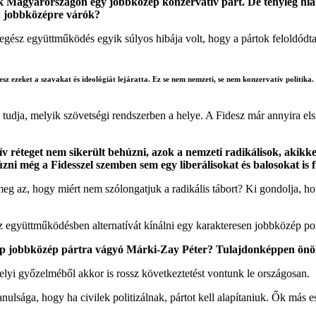
zik Magyarországon egy jobbközép konzervatív párt. De tényleg hi
 a jobbközépre várók?
gész együttműködés egyik súlyos hibája volt, hogy a pártok feloldódta
sz ezeket a szavakat és ideológiát lejáratta. Ez se nem nemzeti, se nem konzervatív politika
tudja, melyik szövetségi rendszerben a helye. A Fidesz már annyira els
ív réteget nem sikerült behúzni, azok a nemzeti radikálisok, akikke
ni még a Fidesszel szemben sem egy liberálisokat és balosokat is f
meg az, hogy miért nem szólongatjuk a radikális tábort? Ki gondolja, ho
 együttműködésben alternatívát kínálni egy karakteresen jobbközép pol
épp jobbközép pártra vágyó Márki-Zay Péter? Tulajdonképpen önök 
yi győzelméből akkor is rossz következtetést vontunk le országosan.
nulsága, hogy ha civilek politizálnak, pártot kell alapítaniuk. Ők más es