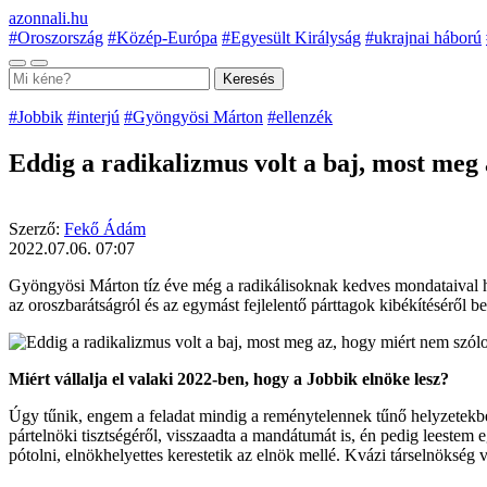
azonnali.hu
#Oroszország
#Közép-Európa
#Egyesült Királyság
#ukrajnai háború
Keresés
#Jobbik
#interjú
#Gyöngyösi Márton
#ellenzék
Eddig a radikalizmus volt a baj, most meg
Szerző:
Fekő Ádám
2022.07.06. 07:07
Gyöngyösi Márton tíz éve még a radikálisoknak kedves mondataival hívt
az oroszbarátságról és az egymást fejlelentő párttagok kibékítéséről be
Miért vállalja el valaki 2022-ben, hogy a Jobbik elnöke lesz?
Úgy tűnik, engem a feladat mindig a reménytelennek tűnő helyzetekbe
pártelnöki tisztségéről, visszaadta a mandátumát is, én pedig leestem
pótolni, elnökhelyettes kerestetik az elnök mellé. Kvázi társelnökség