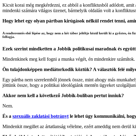
Kicsit korai még megkérdezni, ez abból a konfliktusból adódott, amit
mindenki számára világos üzenet, bármelyik oldalán volt a konfliktus
Hogy lehet egy olyan pártban kirúgások nélkül rendet tenni, aminek
A rendteremtés első lépése az, hogy nem a két tábor jelöltje közül került ki a győztes, én 
felfogja.
Ezek szerint mindketten a Jobbik politikusai maradnak és együt
Mindenkinek meg kell fogni a munka végét, én mindenkire számítok.
Ön tulajdonképpen mediátorkodik köztük? A választók felé milyen 
Egy pártba nem szerelemből jönnek össze, mint ahogy más munkahelye
jöttünk össze, hogy a politikai ideológiánk mentén ügyeket szolgáljun
Akkor nem kell a következő Jobbik-buliban pertut inniuk?
Nem.
És a
szexuális zaklatási botrányt
le lehet úgy kommunikálni, hogy 
Mindenkit megillet az ártatlanság vélelme, ezért ameddig nem derül ki