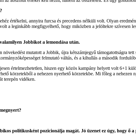
m az abszolút értéket kell nézni, hanem az összetételt. És úgy gondolo
t?
ehéz értékelni, annyira furcsa és precedens nélküli volt. Olyan eredmé
volt a leginkább megfigyelhető, hogy miközben a jelöltekre szívesen les
 valamilyen Jobbikot a lemondása után.
an növekedést mutatott a Jobbik, újra kétszámjegyű támogatottságra tett
ormányzóképességet felmutató váltás, és a kihullás a második fordulób
ljesen értelmezhetetlen, hiszen egy közös kampány helyett volt 6+1 kül
rhető körzetekből a nehezen nyerhető körzetekbe. Mi főleg a nehezen ny
át terepén vidéken.
n megnyert?
bbikos politikusként pozicionálja magát. Jó üzenet ez úgy, hogy ő a