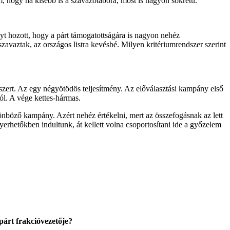
m, hogy ha kisebb is a szavazótábora, most is nagyon sokrétű.
nyt hozott, hogy a párt támogatottságára is nagyon nehéz
zavaztak, az országos listra kevésbé. Milyen kritériumrendszer szerint
 szert. Az egy négyötödös teljesítmény. Az előválasztási kampány első
ól. A vége kettes-hármas.
önböző kampány. Azért nehéz értékelni, mert az összefogásnak az lett
erhetőkben indultunk, át kellett volna csoportosítani ide a győzelem
 párt frakcióvezetője?