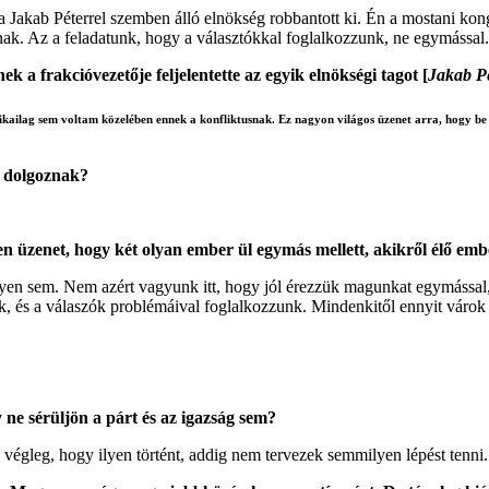
 a Jakab Péterrel szemben álló elnökség robbantott ki. Én a mostani ko
nak. Az a feladatunk, hogy a választókkal foglalkozzunk, ne egymással.
 a frakcióvezetője feljelentette az egyik elnökségi tagot [
Jakab Pé
fizikailag sem voltam közelében ennek a konfliktusnak. Ez nagyon világos üzenet arra, hogy be 
t dolgoznak?
üzenet, hogy két olyan ember ül egymás mellett, akikről élő ember
n sem. Nem azért vagyunk itt, hogy jól érezzük magunkat egymással, e
k, és a válaszók problémáival foglalkozzunk. Mindenkitől ennyit várok 
ne sérüljön a párt és az igazság sem?
 végleg, hogy ilyen történt, addig nem tervezek semmilyen lépést tenni.