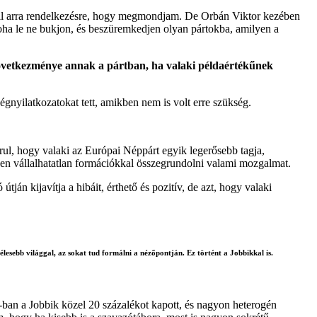
áll arra rendelkezésre, hogy megmondjam. De Orbán Viktor kezében
 soha le ne bukjon, és beszüremkedjen olyan pártokba, amilyen a
 következménye annak a pártban, ha valaki példaértékűnek
égnyilatkozatokat tett, amikben nem is volt erre szükség.
orul, hogy valaki az Európai Néppárt egyik legerősebb tagja,
sen vállalhatatlan formációkkal összegrundolni valami mozgalmat.
n kijavítja a hibáit, érthető és pozitív, de azt, hogy valaki
esebb világgal, az sokat tud formálni a nézőpontján. Ez történt a Jobbikkal is.
8-ban a Jobbik közel 20 százalékot kapott, és nagyon heterogén