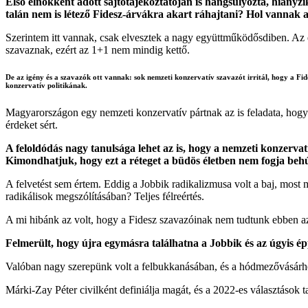
Első elnökként adott sajtótájékoztatóján is hangsúlyozta, hiány
talán nem is létező Fidesz-árvákra akart ráhajtani? Hol vannak
Szerintem itt vannak, csak elvesztek a nagy együttműködősdiben. Az e
szavaznak, ezért az 1+1 nem mindig kettő.
De az igény és a szavazók ott vannak: sok nemzeti konzervatív szavazót irritál, hogy a Fide
konzervatív politikának.
Magyarországon egy nemzeti konzervatív pártnak az is feladata, hogy 
érdeket sért.
A feloldódás nagy tanulsága lehet az is, hogy a nemzeti konzervat
Kimondhatjuk, hogy ezt a réteget a büdös életben nem fogja behúz
A felvetést sem értem. Eddig a Jobbik radikalizmusa volt a baj, most 
radikálisok megszólításában? Teljes félreértés.
A mi hibánk az volt, hogy a Fidesz szavazóinak nem tudtunk ebben az
Felmerült, hogy újra egymásra találhatna a Jobbik és az úgyis 
Valóban nagy szerepünk volt a felbukkanásában, és a hódmezővásárhel
Márki-Zay Péter civilként definiálja magát, és a 2022-es választások ta