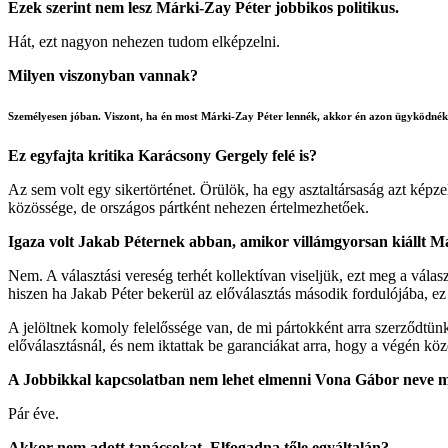
Ezek szerint nem lesz Márki-Zay Péter jobbikos politikus.
Hát, ezt nagyon nehezen tudom elképzelni.
Milyen viszonyban vannak?
Személyesen jóban. Viszont, ha én most Márki-Zay Péter lennék, akkor én azon ügyködnék
Ez egyfajta kritika Karácsony Gergely felé is?
Az sem volt egy sikertörténet. Örülök, ha egy asztaltársaság azt kép
közössége, de országos pártként nehezen értelmezhetőek.
Igaza volt Jakab Péternek abban, amikor villámgyorsan kiállt Má
Nem. A választási vereség terhét kollektívan viseljük, ezt meg a válas
hiszen ha Jakab Péter bekerül az előválasztás második fordulójába, ez 
A jelöltnek komoly felelőssége van, de mi pártokként arra szerződtün
előválasztásnál, és nem iktattak be garanciákat arra, hogy a végén 
A Jobbikkal kapcsolatban nem lehet elmenni Vona Gábor neve mel
Pár éve.
Akkor nem adott tanácsokat. Elfogadna tőle egyáltalán?