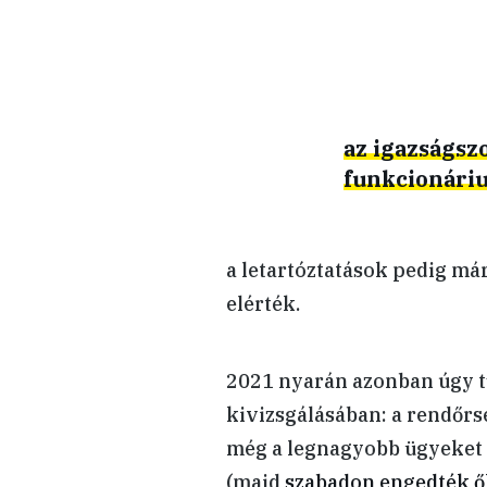
az igazságsz
funkcionáriu
a letartóztatások pedig má
elérték.
2021 nyarán azonban úgy tű
kivizsgálásában: a rendőrs
még a legnagyobb ügyeket 
(majd
szabadon engedték ő