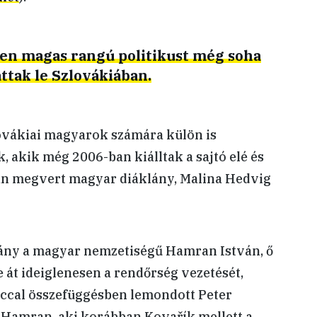
en magas rangú politikust még soha
ttak le Szlovákiában.
lovákiai magyarok számára külön is
, akik még 2006-ban kiálltak a sajtó elé és
rán megvert magyar diáklány, Malina Hedvig
ány a magyar nemzetiségű Hamran István, ő
át ideiglenesen a rendőrség vezetését,
rccal összefüggésben lemondott Peter
 Hamran, aki korábban Kovařík mellett a