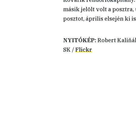
másik jelölt volt a posztra
posztot, április elsején ki i
NYITÓKÉP:
Robert Kaliňá
SK /
Flickr