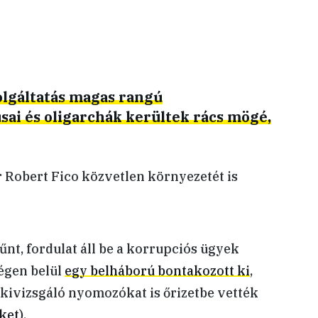
olgáltatás magas rangú
sai és oligarchák kerültek rács mögé,
r Robert Fico közvetlen környezetét is
nt, fordulat áll be a korrupciós ügyek
égen belül
egy belháború bontakozott ki
,
kivizsgáló nyomozókat is őrizetbe vették
ket
).