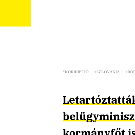
#KORRUPCIÓ
#SZLOVÁKIA
#RO
Letartóztatták
belügyminiszt
kormányfőt is