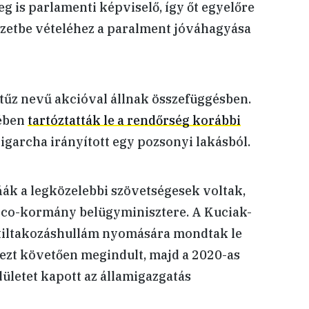
g is parlamenti képviselő, így őt egyelőre
rizetbe vételéhez a paralment jóváhagyása
ótűz nevű akcióval állnak összefüggésben.
tében
tartóztatták le a rendőrség korábbi
ligarcha irányított egy pozsonyi lakásból.
ňák a legközelebbi szövetségesek voltak,
ico-kormány belügyminisztere. A Kuciak-
 tiltakozáshullám nyomására mondtak le
ezt követően megindult, majd a 2020-as
ületet kapott az államigazgatás