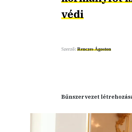
védi
Szerző:
Renczes Ágoston
Bűnszervezet létrehozásá