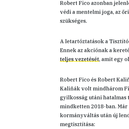
Robert Fico azonban jelenle
védi a mentelmi joga, az ő
szükséges.
A letartóztatások a Tisztít
Ennek az akciónak a kere
teljes vezetését
, amit egy o
Robert Fico és Robert Kali
Kaliňák volt mindhárom F
gyilkosság utáni hatalmas
mindketten 2018-ban. Már 
kormányváltás után új lend
megtisztítása: