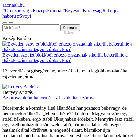
azonnali.hu
#Oroszország
#Közép-Európa
#Egyesült Királyság
#ukrajnai
háború
#Svoyi
Keresés
Közép-Európa
Egyetlen szovjet blokkból érkező országnak sikerült bekerülnie a
diákok számára legvonzóbbak közé
17 ezer diák segítségével nyomozták ki, hol a legjobb mostanában
egyetemre járni.
Hettyey András
Az orosz-ukrán háború és az instabilitás szörnye
Dicsérendő a kormány által állandóan hangoztatott békevágy, de
nem megkerülhető a „Milyen béke?” kérdése. Magyarország egy
stabil békében, ergó stabil Ukrajnában érdekelt. Mennyire lesz stabil
egy szétbombázott, csőd szélén álló, három oldalról ellenséges
hatalmak által körülvett, a tengertől elzárt, bármikor újra
megtámadható Ukrajna, ha orosz nyerési pozícióból kötnének békét