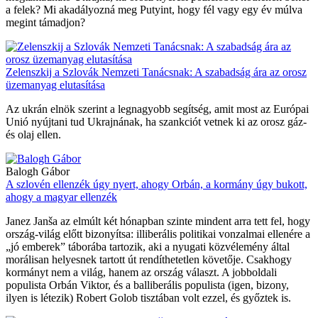
a felek? Mi akadályozná meg Putyint, hogy fél vagy egy év múlva
megint támadjon?
Zelenszkij a Szlovák Nemzeti Tanácsnak: A szabadság ára az orosz
üzemanyag elutasítása
Az ukrán elnök szerint a legnagyobb segítség, amit most az Európai
Unió nyújtani tud Ukrajnának, ha szankciót vetnek ki az orosz gáz-
és olaj ellen.
Balogh Gábor
A szlovén ellenzék úgy nyert, ahogy Orbán, a kormány úgy bukott,
ahogy a magyar ellenzék
Janez Janša az elmúlt két hónapban szinte mindent arra tett fel, hogy
ország-világ előtt bizonyítsa: illiberális politikai vonzalmai ellenére a
„jó emberek” táborába tartozik, aki a nyugati közvélemény által
morálisan helyesnek tartott út rendíthetetlen követője. Csakhogy
kormányt nem a világ, hanem az ország választ. A jobboldali
populista Orbán Viktor, és a balliberális populista (igen, bizony,
ilyen is létezik) Robert Golob tisztában volt ezzel, és győztek is.