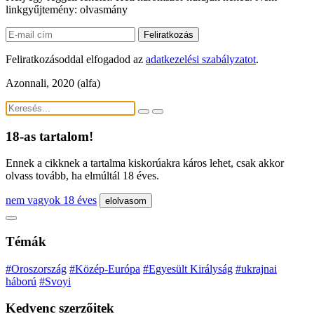
linkgyűjtemény: olvasmány
Feliratkozás
Feliratkozásoddal elfogadod az
adatkezelési szabályzatot
.
Azonnali, 2020 (alfa)
18-as tartalom!
Ennek a cikknek a tartalma kiskorúakra káros lehet, csak akkor
olvass tovább, ha elmúltál 18 éves.
nem vagyok 18 éves
elolvasom
Témák
#Oroszország
#Közép-Európa
#Egyesült Királyság
#ukrajnai
háború
#Svoyi
Kedvenc szerzőitek