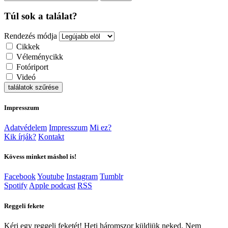
Túl sok a találat?
Rendezés módja
Cikkek
Véleménycikk
Fotóriport
Videó
találatok szűrése
Impresszum
Adatvédelem
Impresszum
Mi ez?
Kik írják?
Kontakt
Kövess minket máshol is!
Facebook
Youtube
Instagram
Tumblr
Spotify
Apple podcast
RSS
Reggeli fekete
Kérj egy reggeli feketét! Heti háromszor küldjük neked. Nem