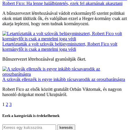
Robert Fico: Ha lenne halálbüntetés, ezek fel akarnának akasztani
A bűnszervezet létrehozásával vádolt exkormányfő szerint politikai
okok miatt üldözik ők, és valójában ezzel a Heger-kormány csak azt
akarja leplezni, hogy nem tudnak kormányozni.
Letartóztatták a volt szlovák belügyminisztert, Robert Fico volt
kormányfőt is csak a mentelmi joga védi
Bűnszervezet létrehozásával gyanúsítják őket.
A szlovák ellenzék is egyre inkább rácsavarodik az oroszbarátságra
Robert Fico az elsők között gratulált Orbán Viktornak, és nagyon
hasonló dolgokat mond Ukrajnáról.
1
2
3
Ezek a kategóriák is érdekelhetnek
keresés