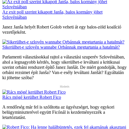
Az exit poll szerint kikapott Janša, balos kormány jöhet
Szlovéniában
Janez Janša helyét Robert Golob veheti át egy balos-zöld koalíció
vezetőjeként.
Sikerülhet-e szlovén wannabe Orbánnak megtartania a hatalmát?
Parlamenti választásokkal rajtol a választási szuperév Szlovéniában,
ahol a legnagyobb kérdés, hogy sikerülhet-e leváltani a kritikusai
szerint orbáni rendszert építő Janez Janšát. De miért gondolják, hogy
orbáni rezsimet épít Janša? Van-e esély leváltani Janšát? Egyáltalán
ki jöhetne szóba?
Rács mögé kerülhet Robert Fico
A rendőrség már fel is szólította az ügyészséget, hogy egykori
belügyminiszterével együtt Ficónál is kezdeményezzék a
letartóztatást.