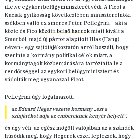
illetve egykori belügyminiszterét védi. A Ficot a
Kuciak-gyilkosság következtében miniszterelnöki
székben váltó ex-smeres Peter Pellegrini – aki a
közte és Fico
közötti belső harcok
miatt kivált a
Smerből, majd
új pártot alapított
Hlas (Hang)
néven– egy sajtótájékoztatón arról
beszélt
, hogy
szerinte a kormány politikai célok miatt, a
kormánytagok közbenjárására tartóztatta le a
rendőrséggel az egykori belügyminisztert és
vádolták meg ugyanazzal Ficot.
Pellegrini úgy fogalmazott,
az Eduard Heger vezette kormány „ezt a
színjátékot adja az embereknek kenyér helyett”,
és úgy véli, az egész mögött valójában az a szándék
húzódik meg, hogy Hegerék ezzel leplezzék, hogy