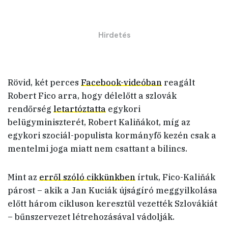
Rövid, két perces
Facebook-videóban
reagált
Robert Fico arra, hogy délelőtt a szlovák
rendőrség
letartóztatta
egykori
belügyminiszterét, Robert Kaliňákot, míg az
egykori szociál-populista kormányfő kezén csak a
mentelmi joga miatt nem csattant a bilincs.
Mint az
erről szóló cikkünkben
írtuk, Fico-Kaliňák
párost – akik a Jan Kuciák újságíró meggyilkolása
előtt három cikluson keresztül vezették Szlovákiát
– bűnszervezet létrehozásával vádolják.