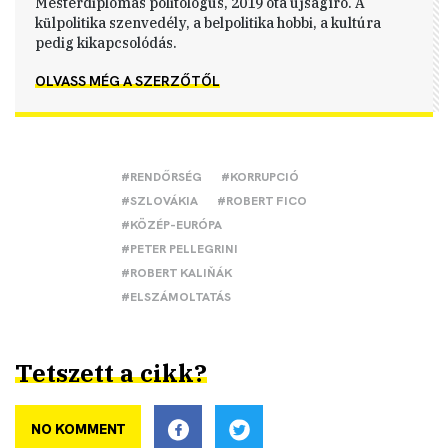
Mesterdiplomás politológus, 2019 óta újságíró. A
külpolitika szenvedély, a belpolitika hobbi, a kultúra
pedig kikapcsolódás.
OLVASS MÉG A SZERZŐTŐL
#RENDŐRSÉG
#KORRUPCIÓ
#SZLOVÁKIA
#ROBERT FICO
#KÖZÉP-EURÓPA
#PETER PELLEGRINI
#ROBERT KALIŇÁK
#ELSZÁMOLTATÁS
Tetszett a cikk?
NO KOMMENT