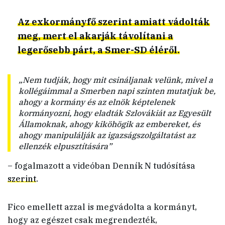
Az exkormányfő szerint amiatt vádolták
meg, mert el akarják távolítani a
legerősebb párt, a Smer-SD éléről.
„Nem tudják, hogy mit csináljanak velünk, mivel a
kollégáimmal a Smerben napi szinten mutatjuk be,
ahogy a kormány és az elnök képtelenek
kormányozni, hogy eladták Szlovákiát az Egyesült
Államoknak, ahogy kiköhögik az embereket, és
ahogy manipulálják az igazságszolgáltatást az
ellenzék elpusztítására”
– fogalmazott a videóban Denník N tudósítása
szerint
.
Fico emellett azzal is megvádolta a kormányt,
hogy az egészet csak megrendezték,