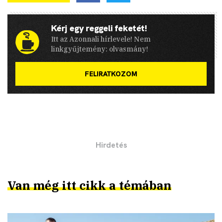
Kérj egy reggeli feketét!
Itt az Azonnali hírlevele! Nem
linkgyűjtemény: olvasmány!
FELIRATKOZOM
Van még itt cikk a témában