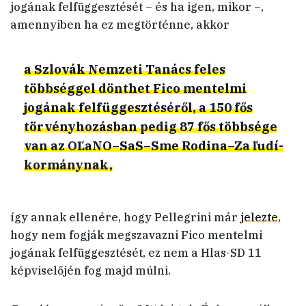
jogának felfüggesztését – és ha igen, mikor –,
amennyiben ha ez megtörténne, akkor
a Szlovák Nemzeti Tanács feles
többséggel dönthet Fico mentelmi
jogának felfüggesztéséről, a 150 fős
törvényhozásban pedig 87 fős többsége
van az OĽaNO–SaS–Sme Rodina–Za ľudí-
kormánynak,
így annak ellenére, hogy Pellegrini már
jelezte
,
hogy nem fogják megszavazni Fico mentelmi
jogának felfüggesztését, ez nem a Hlas-SD 11
képviselőjén fog majd múlni.