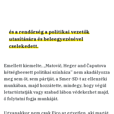
és a rendőrség a politikai vezetők
utasítására és beleegyezésével
cselekedett.
Emellett kiemelte, „Matovič, Heger and Čaputova
kétségbeesett politikai színháza” nem akadályozza
meg sem őt, sem pártját, a Smer-SD-t az ellenzéki
munkában, majd hozzátette, mindegy, hogy végül
letartóztatják vagy szabad lábon védekezhet majd,
ő folytatni fogja munkáját.
Ugyanakkor nem csak Fico az egyetlen, aki magát,