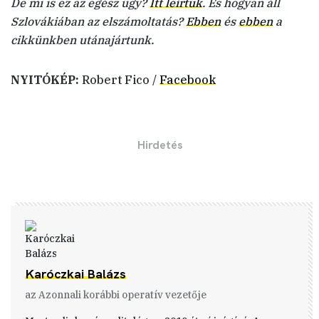
De mi is ez az egész ügy?
Itt leírtuk
. És hogyan áll
Szlovákiában az elszámoltatás?
Ebben
és
ebben
a
cikkünkben utánajártunk.
NYITÓKÉP:
Robert Fico /
Facebook
Karóczkai Balázs
az Azonnali korábbi operatív vezetője