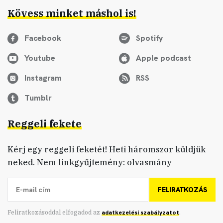
Kövess minket máshol is!
Facebook
Spotify
Youtube
Apple podcast
Instagram
RSS
Tumblr
Reggeli fekete
Kérj egy reggeli feketét! Heti háromszor küldjük
neked. Nem linkgyűjtemény: olvasmány
FELIRATKOZÁS
Feliratkozásoddal elfogadod az
adatkezelési szabályzatot
.